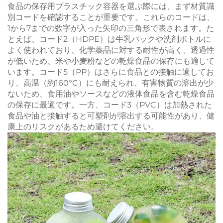
食品の保存用プラスチック容器を選ぶ際には、まず材質識
別コードを確認することが重要です。これらのコードは、
1から7までの数字が入った矢印の三角形で表されます。た
とえば、コード2（HDPE）は牛乳パックや洗剤ボトルに
よく使われており、化学薬品に対する耐性が高く、透過性
が低いため、米や小麦粉などの乾燥食品の保存にも適して
います。コード5（PP）はさらに食品との接触に適してお
り、高温（約160°C）にも耐えられ、有害物質の溶出が少
ないため、食用油やソースなどの液体食品を含む乾燥食品
の保存に最適です。一方、コード3（PVC）は加熱された
食品や油と接触すると可塑剤が溶出する可能性があり、健
康上のリスクがあるため避けてください。