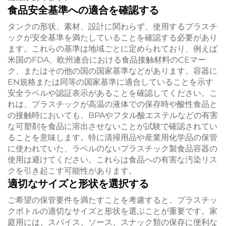
食品安全基準への適合を確認する
タンクの形状、素材、設計に関わらず、使用するプラスチ
ックが安全基準を満たしていることを確認する必要があり
ます。これらの基準は地域ごとに定められており、例えば
米国のFDA、欧州連合における食品接触材料のCEマー
ク、またはその他の国の国家基準などがあります。容器に
EN規格または同等の国家基準に適合していることを示す
安全ラベルや認証表示があることを確認してください。こ
れは、プラスチックが高温の液体での保存時や酸性食品と
の接触時においても、BPAやフタル酸エステルなどの有害
な可塑剤を食品に溶出させないことが試験で確認されてい
ることを意味します。特に清掃用品や産業用化学品の保管
に使われていた、ラベルのないプラスチック製食品容器の
使用は避けてください。これらは食品への有害な汚染リス
クを引き起こす可能性があります。
適切なサイズと形状を選択する
ご希望の保管要件を満たすことを考慮すると、プラスチッ
クボトルの適切なサイズと形状を選ぶことが重要です。家
庭用には、スパイス、ソース、スナック類の保存に便利な