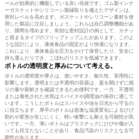
ールが効果的に機能している良い兆候です。ゴム製インナ
ーガスケットやシリコーン製縁取りを備えたデザインは、
密封レベルを高めます。ガスケットやシリコーン素材を使
用した製品に注目しましょう。これらは自己調整機能があ
り、隙間を埋めます。有効な密封設計の例として、カチッ
と留まるタイプのフリップトップふたがあります。このよ
うな設計により、液体食品の固定がより快適になります。
これにより、液体食品を圧力をかけて保管したり、安全に
持ち運んだりでき、こぼれのリスクを低減できます。
ボトルの透明度と厚みについて考える。
ボトルの透明度や厚さは、使いやすさ、耐久性、実用性に
影響します。透明または半透明の容器は、蓋を開けずに残
りの量や新鮮さを確認できるため便利です。一方、不透明
または着色された水筒はスパイスや調理油の保存に適して
います。こうしたボトルはスパイスや油を日光から守るの
に役立ちます。厚手のボトルは急激な温度変化によるひび
割れや変形が生じにくく、軽い衝撃にも耐える可能性が高
いです。一方、薄いボトルはプラスチックにひびや傷が入
っても目立たないことがあり、食品汚染のリスクとなる可
能性があります。