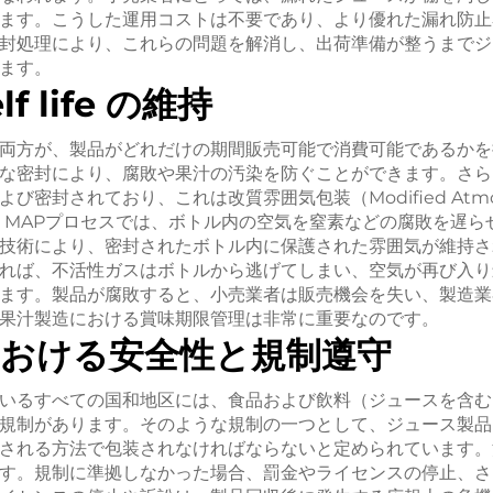
ます。こうした運用コストは不要であり、より優れた漏れ防止
封処理により、これらの問題を解消し、出荷準備が整うまでジ
ます。
f life の維持
両方が、製品がどれだけの期間販売可能で消費可能であるかを
な密封により、腐敗や果汁の汚染を防ぐことができます。さら
封されており、これは改質雰囲気包装（Modified Atmospher
。MAPプロセスでは、ボトル内の空気を窒素などの腐敗を遅ら
技術により、密封されたボトル内に保護された雰囲気が維持さ
れば、不活性ガスはボトルから逃げてしまい、空気が再び入り
ます。製品が腐敗すると、小売業者は販売機会を失い、製造業
果汁製造における賞味期限管理は非常に重要なのです。
における安全性と規制遵守
いるすべての国和地区には、食品および飲料（ジュースを含む
規制があります。そのような規制の一つとして、ジュース製品
される方法で包装されなければならないと定められています。
す。規制に準拠しなかった場合、罰金やライセンスの停止、さ