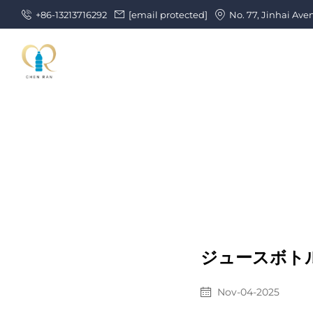
+86-13213716292
[email protected]
No. 77, Jinhai Ave
ジュースボト
Nov-04-2025