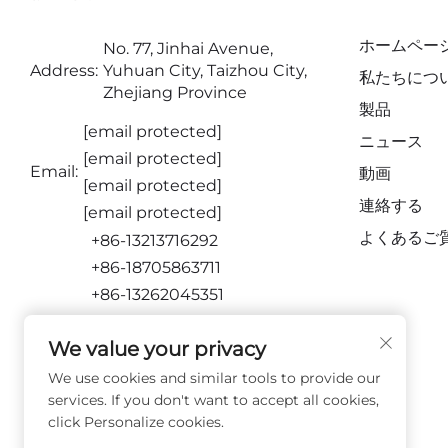
ホームペー
No. 77, Jinhai Avenue,
Address:
Yuhuan City, Taizhou City,
私たちにつ
Zhejiang Province
製品
[email protected]
ニュース
[email protected]
Email:
動画
[email protected]
連絡する
[email protected]
よくあるご
+86-13213716292
+86-18705863711
+86-13262045351
+86-15716651873
We value your privacy
フォローする
We use cookies and similar tools to provide our
services. If you don't want to accept all cookies,
click Personalize cookies.