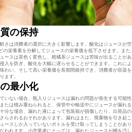
品質の保持
鮮さは消費者の選択に大きく影響します。酸化はジュースが空
どの栄養素を分解してジュースの栄養価を低下させます。また
ュースは茶色く変色し、柑橘系ジュースは苦味が出ることがあ
侵入を防ぎ、酸化を大幅に遅らせることができます。これによ
味わい、そして高い栄養価を長期間維持でき、消費者が容器を
ります。
棄の最小化
ていない場合、瓶入りジュースは漏れの問題が発生する可能性
または積み重ねられると、保管中や輸送中にジュースが漏れる
十分な場合、漏れた液によって包装箱が損傷したり、出荷品の
さらされるおそれがあります。漏れはまた、廃棄物を引き起こ
ュースしか入っていないボトルを受け取ってしまうことがあり
なわれます。小売業者にとっては、漏れたジュースが棚を汚し