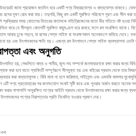
 উভয়েরই জানা প্রয়োজন কতদিন ধরে একটি পণ্য বিক্রয়যোগ্য ও খাদ্যযোগ্য থাকবে। যেমনট
এবং রসের দূষণ রোধ করা যায়। তদুপরি, কিছু রস একটি সুরক্ষিত পরিবেশে পূরণ এবং সীল করা হয়, 
্রক্রিয়ার সময় বোতলের ভিতরের বাতাসকে নাইট্রোজেনের মতো ধীর গতিতে নষ্ট হওয়া নিষ্ক্রি
্চিত করে যে সীলকৃত বোতলটি সুরক্ষিত বায়ুমণ্ডল ধরে রাখবে, ফলে রস সংরক্ষিত থাকে। বিশেষ স
তাস আবার ঢুকে পড়বে, যা রসের শেল্ফ লাইফ বা সংরক্ষণকাল অনেকাংশে কমিয়ে দেবে। যখন প
ারানো হয় এবং উৎপাদকদের ক্ষতি হয়। এজন্য রস উৎপাদনে শেল্ফ লাইফ ব্যবস্থাপনা এতটা গু
রাপত্তা এবং অনুগতি
ৎপাদিত হয়, সেগুলিতে খাদ্য ও পানীয়, জুস-সহ সম্পর্কে জনসাধারণকে রক্ষা করার জন্য ব
্যাক করা হবে যাতে প্যাকিংটি সম্পূর্ণরূপে সীলযুক্ত হয় এবং বাইরের প্রভাব থেকে তার বিষয়
যবহার করা বাধ্যতামূলক। বিধি মানা না হলে জরিমানা, লাইসেন্স এবং এমনকি মামলার মুখোমু
 কারণ এটি পণ্য প্রত্যাহারের পর জনসংযোগ সংকট সৃষ্টি করে এবং পুনরায় অর্জন করতে অনেক স
 রক্ষা করার পাশাপাশি অসুরক্ষিত পণ্যের আইনি প্রভাব থেকে উৎপাদকদের রক্ষা করার জন্য ব্
ে উৎপাদকদের পণ্যের নিরাপত্তার প্রতি নিবেদিত হওয়ার প্রমাণ দেয়।
পোস্ট