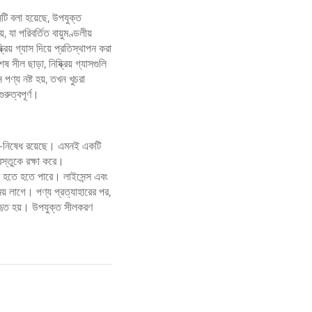
ি বলা হয়েছে, উপযুক্ত
যা পরিবর্তিত বায়ুমণ্ডলীয়
য় গ্যাস দিয়ে প্রতিস্থাপন করা
ীল ছাড়া, নিষ্ক্রিয় গ্যাসগুলি
ণ্য নষ্ট হয়, তখন খুচরা
রুত্বপূর্ণ।
িধি-নিষেধ রয়েছে। এমনই একটি
বস্তুকে রক্ষা করে।
খি হতে হতে পারে। লাইসেন্স এবং
ময় লাগে। পণ্য প্রত্যাহারের পর,
যবহৃত হয়। উপযুক্ত সীলকরণ