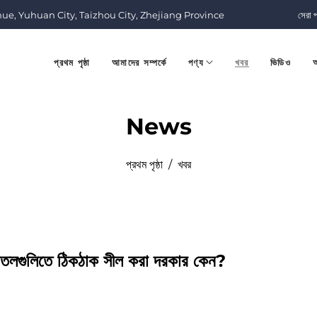
nue, Yuhuan City, Taizhou City, Zhejiang Province
সেরা 
প্রথম পৃষ্ঠা
আমাদের সম্পর্কে
পণ্য
খবর
ভিডিও
আ
News
প্রথম পৃষ্ঠা
/
খবর
োতলগুলিতে ঠিকঠাক সীল করা দরকার কেন?