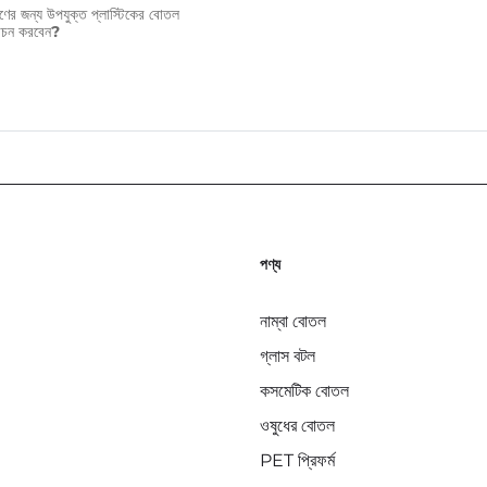
্ষণের জন্য উপযুক্ত প্লাস্টিকের বোতল
্বাচন করবেন?
পণ্য
নাম্বা বোতল
গ্লাস বটল
কসমেটিক বোতল
ওষুধের বোতল
PET প্রিফর্ম