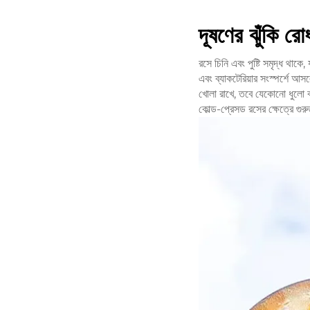
দূষণের ঝুঁকি রো
রসে চিনি এবং পুষ্টি সমৃদ্ধ থা
এবং ব্যাকটেরিয়ার সংস্পর্শে আ
খোলা রাখে, তবে যেকোনো ধুলো বা
কোল্ড-প্রেসড রসের ক্ষেত্রে গুর