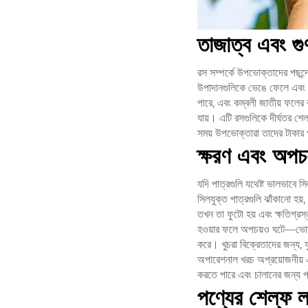
তাজাত্ব এবং গু
রস সম্পর্কে উপভোক্তাদের পছন্দ
উপাদানগুলিকে ভেঙে ফেলে এবং র
পারে, এবং কম্বলী জাতীয় ফলের 
যায়। এটি রসগুলিকে দীর্ঘতর শেল
সময় উপভোক্তারা তাদের টাকার প
ক্ষরণ এবং অপচ
যদি পাত্রগুলি যথেষ্ট ভালভাবে 
সিলযুক্ত পাত্রগুলি ঝাঁকানো হ
তখন তা ফুটো হয় এবং ক্ষতিগ্রস্
হওয়ার ফলে অপচয়ও ঘটে—ভোক্তার
করে। খুচরা বিক্রেতাদের জন্য,
অপারেশনাল খরচ অপ্রয়োজনীয় এ
করতে পারে এবং চালানের জন্য প্
পণ্যের শেল্ফ ল