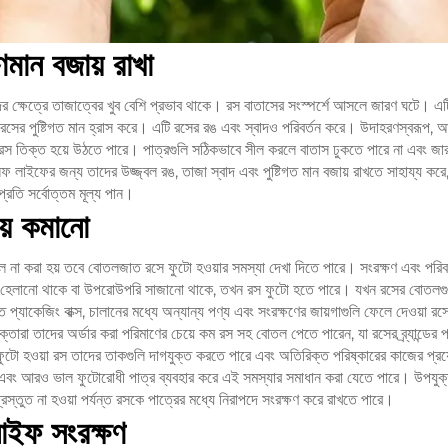
ণমান বজায় রাখা
ের ক্ষেত্রে তাজাত্বের খুব বেশি প্রভাব থাকে। রস বাতাসের সংস্পর্শে আসলে জারণ ঘটে। এটি
সের পুষ্টিগত মান হ্রাস করে। এটি রসের রঙ এবং স্বাদও পরিবর্তন করে। উদাহরণস্বরূপ, আ
রস তিক্ত হয়ে উঠতে পারে। পাত্রগুলি সঠিকভাবে সীল করলে বাতাস ঢুকতে পারে না এবং জারণ
ফ লাইফের জন্য তাদের উজ্জ্বল রঙ, তাজা স্বাদ এবং পুষ্টিগত মান বজায় রাখতে সাহায্য করে,
্রতি সর্বোত্তম মূল্য পান।
য় কমানো
সিল না করা হয় তবে বোতলজাত রসে ফুটো হওয়ার সমস্যা দেখা দিতে পারে। সংরক্ষণ এবং পরি
য়, হেলানো থাকে বা উপরোউপরি সাজানো থাকে, তখন রস ফুটো হতে পারে। যখন রসের বোতলগুল
ত প্যাকেজিং বাক্স, চালানের মধ্যে অন্যান্য পণ্য এবং সংরক্ষণের জায়গাগুলি ফেলে দেওয়া 
া তাদের অর্ডার করা পরিমাণের চেয়ে কম রস সহ বোতল পেতে পারেন, যা রসের ব্র্যান্ডের প্রত
 ফুটো হওয়া রস তাদের তাকগুলি দাগযুক্ত করতে পারে এবং অতিরিক্ত পরিষ্কারের কাজের প
বং আরও ভাল ফুটোরোধী পাত্র ব্যবহার করে এই সমস্যার সমাধান করা যেতে পারে। উপযুক্ত
রস্তুত না হওয়া পর্যন্ত রসকে পাত্রের মধ্যে নিরাপদে সংরক্ষণ করে রাখতে পারে।
াইফ সংরক্ষণ