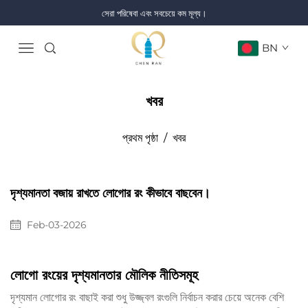
সেরা পরিষেবা এবং সবচেয়ে কম মূল্য।
BN
খবর
প্রথম পৃষ্ঠা
/
খবর
দৃশ্যমানতা বজায় রাখতে লোগোর রং কীভাবে বাছবেন।
Feb-03-2026
লোগো রংয়ের দৃশ্যমানতার মৌলিক নীতিসমূহ
দৃশ্যমান লোগোর রং বাছাই করা শুধু উজ্জ্বল রংগুলি নির্বাচন করার চেয়ে অনেক বেশি