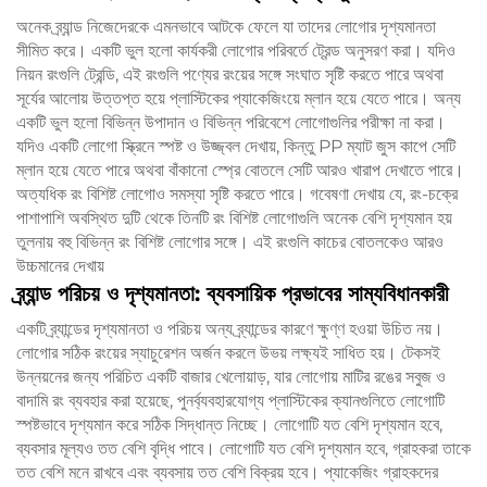
অনেক ব্র্যান্ড নিজেদেরকে এমনভাবে আটকে ফেলে যা তাদের লোগোর দৃশ্যমানতা
সীমিত করে। একটি ভুল হলো কার্যকরী লোগোর পরিবর্তে ট্রেন্ড অনুসরণ করা। যদিও
নিয়ন রংগুলি ট্রেন্ডি, এই রংগুলি পণ্যের রংয়ের সঙ্গে সংঘাত সৃষ্টি করতে পারে অথবা
সূর্যের আলোয় উত্তপ্ত হয়ে প্লাস্টিকের প্যাকেজিংয়ে ম্লান হয়ে যেতে পারে। অন্য
একটি ভুল হলো বিভিন্ন উপাদান ও বিভিন্ন পরিবেশে লোগোগুলির পরীক্ষা না করা।
যদিও একটি লোগো স্ক্রিনে স্পষ্ট ও উজ্জ্বল দেখায়, কিন্তু PP ম্যাট জুস কাপে সেটি
ম্লান হয়ে যেতে পারে অথবা বাঁকানো স্প্রে বোতলে সেটি আরও খারাপ দেখাতে পারে।
অত্যধিক রং বিশিষ্ট লোগোও সমস্যা সৃষ্টি করতে পারে। গবেষণা দেখায় যে, রং-চক্রে
পাশাপাশি অবস্থিত দুটি থেকে তিনটি রং বিশিষ্ট লোগোগুলি অনেক বেশি দৃশ্যমান হয়
তুলনায় বহু বিভিন্ন রং বিশিষ্ট লোগোর সঙ্গে। এই রংগুলি কাচের বোতলকেও আরও
উচ্চমানের দেখায়
ব্র্যান্ড পরিচয় ও দৃশ্যমানতা: ব্যবসায়িক প্রভাবের সাম্যবিধানকারী
একটি ব্র্যান্ডের দৃশ্যমানতা ও পরিচয় অন্য ব্র্যান্ডের কারণে ক্ষুণ্ণ হওয়া উচিত নয়।
লোগোর সঠিক রংয়ের স্যাচুরেশন অর্জন করলে উভয় লক্ষ্যই সাধিত হয়। টেকসই
উন্নয়নের জন্য পরিচিত একটি বাজার খেলোয়াড়, যার লোগোয় মাটির রঙের সবুজ ও
বাদামি রং ব্যবহার করা হয়েছে, পুনর্ব্যবহারযোগ্য প্লাস্টিকের ক্যানগুলিতে লোগোটি
স্পষ্টভাবে দৃশ্যমান করে সঠিক সিদ্ধান্ত নিচ্ছে। লোগোটি যত বেশি দৃশ্যমান হবে,
ব্যবসার মূল্যও তত বেশি বৃদ্ধি পাবে। লোগোটি যত বেশি দৃশ্যমান হবে, গ্রাহকরা তাকে
তত বেশি মনে রাখবে এবং ব্যবসায় তত বেশি বিক্রয় হবে। প্যাকেজিং গ্রাহকদের