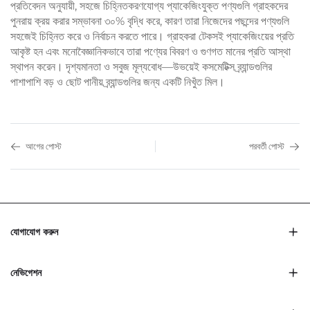
প্রতিবেদন অনুযায়ী, সহজে চিহ্নিতকরণযোগ্য প্যাকেজিংযুক্ত পণ্যগুলি গ্রাহকদের
পুনরায় ক্রয় করার সম্ভাবনা ৩০% বৃদ্ধি করে, কারণ তারা নিজেদের পছন্দের পণ্যগুলি
সহজেই চিহ্নিত করে ও নির্বাচন করতে পারে। গ্রাহকরা টেকসই প্যাকেজিংয়ের প্রতি
আকৃষ্ট হন এবং মনোবৈজ্ঞানিকভাবে তারা পণ্যের বিবরণ ও গুণগত মানের প্রতি আস্থা
স্থাপন করেন। দৃশ্যমানতা ও সবুজ মূল্যবোধ—উভয়েই কসমেটিক্স ব্র্যান্ডগুলির
পাশাপাশি বড় ও ছোট পানীয় ব্র্যান্ডগুলির জন্য একটি নিখুঁত মিল।
আগের পোস্ট
পরবর্তী পোস্ট
যোগাযোগ করুন
নেভিগেশন