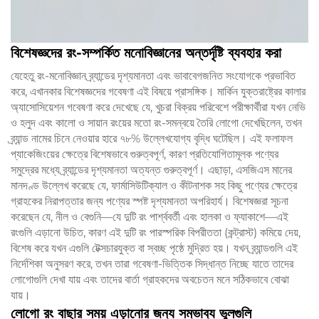
বিশেষজ্ঞদের রং-সম্পর্কিত মনোবিজ্ঞানের অন্তর্দৃষ্টি ব্যবহার করা
যেহেতু রং-মনোবিজ্ঞান ব্র্যান্ডের দৃশ্যমানতা এবং ভাবাবেগজনিত সংযোগকে প্রভাবিত
করে, এখানকার বিশেষজ্ঞদের গবেষণা এই বিষয়ে প্রাসঙ্গিক। মার্কিন যুক্তরাষ্ট্রের কালার
অ্যাসোসিয়েশন গবেষণা করে দেখেছে যে, খুচরা বিক্রয় পরিবেশে পরীক্ষার্থীরা যখন নেভি
ও হলুদ এবং কালো ও সায়ান রংয়ের মতো রং-সমন্বয়ে তৈরি লোগো দেখেছিলেন, তখন
ব্র্যান্ড নামের চিনে নেওয়ার হারে ৭৮% উল্লেখযোগ্য বৃদ্ধি ঘটেছিল। এই ফলাফল
প্যাকেজিংয়ের ক্ষেত্রে বিশেষভাবে গুরুত্বপূর্ণ, কারণ প্রতিযোগিতামূলক পণ্যের
সমুদ্রের মধ্যে ব্র্যান্ডের দৃশ্যমানতা অত্যন্ত গুরুত্বপূর্ণ। এছাড়া, এসজিএস মানের
মানদণ্ড উল্লেখ করেছে যে, ফার্মাসিউটিক্যাল ও কীটনাশক সহ কিছু পণ্যের ক্ষেত্রে
গ্রাহকের নিরাপত্তার জন্য পণ্যের স্পষ্ট দৃশ্যমানতা অপরিহার্য। বিশেষজ্ঞরা সূচনা
করেছেন যে, নীল ও বেগুনি—যে দুটি রং পার্শ্ববর্তী এবং হালকা ও ফ্যাকাশে—এই
রংগুলি এড়ানো উচিত, কারণ এই দুটি রং পারস্পরিক বিপরীততা (কন্ট্রাস্ট) কমিয়ে দেয়,
বিশেষ করে যখন এগুলি টেক্সচারযুক্ত বা স্বচ্ছ পৃষ্ঠে মুদ্রিত হয়। যখন ব্র্যান্ডগুলি এই
নির্দেশিকা অনুসরণ করে, তখন তারা গবেষণা-ভিত্তিক সিদ্ধান্ত নিচ্ছে যাতে তাদের
লোগোগুলি দেখা যায় এবং তাদের বার্তা গ্রাহকদের অবচেতন মনে সঠিকভাবে বোঝা
যায়।
লোগো রং বাছার সময় এড়ানোর জন্য সম্ভাব্য ভুলগুলি