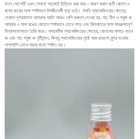
ফলে লোগোটি এখন শেলফে সহজেই চিহ্নিত করা যায়—কারণ করাল রংটি বোতল ও
রসের রংয়ের সঙ্গে স্পষ্টভাবে বিপরীতধর্মী হয়ে ওঠে। ঔষধি প্যাকেজিংয়ের ক্ষেত্রে,
যেখানে দৃশ্যমানতা আস্থার প্রতি আরও বেশি গুরুত্ব দেওয়া হয়, গাঢ় নীল ও সবুজ রং
আম্বার ও সাদা রঙের বোতলে স্পষ্টভাবে চোখে পড়ে এবং শিল্পখাতের সঙ্গে সামঞ্জস্যপূর্ণ
বিশ্বাসযোগ্যতা তৈরি করে। কসমেটিক প্যাকেজিংয়ের ক্ষেত্রে, বোতলের লালচে ধাতব
রং এবং গাঢ় সবুজ রং দৃষ্টিনন্দন, কিন্তু প্যাকেজিংয়ের পৃষ্ঠে নরম রংগুলো সুন্দর হওয়ার
পাশাপাশি চোখে পড়ার মতো স্পষ্টও হয়।