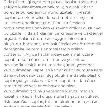
Gıda güvenliği açısından plastik kapların sorumlu
şekilde kullanılması ve bakımı için günlük basit
görevler bu kapların ömrünü uzatabilir. Plastik
kaplar temizlenebilse de, sert metal tel fırçaların
kullanımı önerilmez; çünkü bu tür fırçalarla
temizleme sırasında kap yüzeyine çizikler oluşur ve
bu çizikler gıda artıklarının birikmesine ve bakteriyel
organizmaların üremesine uygun bir ortam
oluşturur. Kapların yumuşak fırçalar ve nötr temizlik
deterjanları ile temizlenmesi tercih edilen
yöntemdir. Ayrıca kaplar gıdayı saklamak üzere
kapatılmadan önce tamamen ve yeterince
havalandırılarak kurutulmalıdır; çünkü yeterince
kurutulmadan kapatılan kaplar küf oluşumuna karşı
daha yüksek risk taşır. Boş olduklarında bile plastik
kaplar gıdayı saklamak üzere kapatılmadan önce
tamamen ve yeterince havalandırılarak
kurutulmalıdır; çünkü yeterince kurutulmadan
kapatılan kaplar küf oluşumuna karşı daha yüksek
risk taşır. Gıda kapları, tatların birbirine bulaşmasına
neden olmaması için farklı amaçlarla