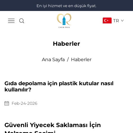
En iyi hizmet ve en düşük fiyat.
TR
Haberler
Ana Sayfa
/
Haberler
Gıda depolama için plastik kutular nasıl
kullanılır?
Feb-24-2026
Güvenli Yiyecek Saklaması İçin