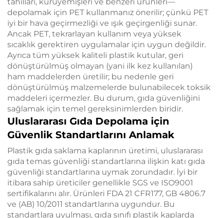
tahılları, kuruyemişleri ve benzeri ürünleri—
depolamak için PET kullanmanız önerilir; çünkü PET
iyi bir hava geçirmezliği ve ışık geçirgenliği sunar.
Ancak PET, tekrarlayan kullanım veya yüksek
sıcaklık gerektiren uygulamalar için uygun değildir.
Ayrıca tüm yüksek kaliteli plastik kutular, geri
dönüştürülmüş olmayan (yani ilk kez kullanılan)
ham maddelerden üretilir; bu nedenle geri
dönüştürülmüş malzemelerde bulunabilecek toksik
maddeleri içermezler. Bu durum, gıda güvenliğini
sağlamak için temel gereksinimlerden biridir.
Uluslararası Gıda Depolama için
Güvenlik Standartlarını Anlamak
Plastik gıda saklama kaplarının üretimi, uluslararası
gıda temas güvenliği standartlarına ilişkin katı gıda
güvenliği standartlarına uymak zorundadır. İyi bir
itibara sahip üreticiler genellikle SGS ve ISO9001
sertifikalarını alır. Ürünleri FDA 21 CFR177, GB 4806.7
ve (AB) 10/2011 standartlarına uygundur. Bu
standartlara uyulması, gıda sınıfı plastik kaplarda