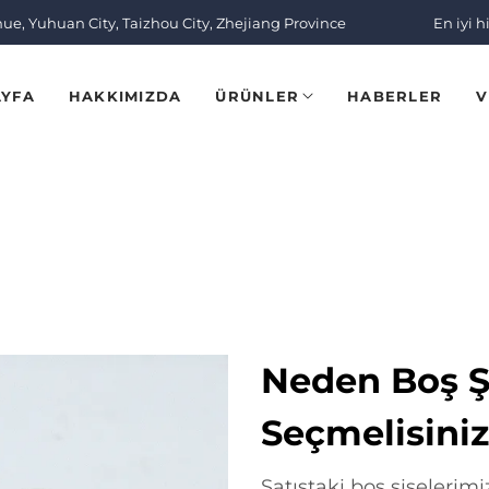
nue, Yuhuan City, Taizhou City, Zhejiang Province
En iyi h
AYFA
HAKKIMIZDA
ÜRÜNLER
HABERLER
V
Neden Boş Şi
Seçmelisini
Satıştaki boş şişelerimiz