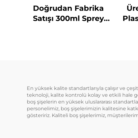
Doğrudan Fabrika
Ür
Satışı 300ml Sprey
Plas
Şişe Tek Kullanımlık
Sıvı
Yuvarlak Omuzlu
L
Şeffaf PET Plastik
S
Şişe
H
En yüksek kalite standartlarıyla çalışır ve çeş
teknoloji, kalite kontrolü kolay ve etkili hale 
boş şişelerin en yüksek uluslararası standart
personelimiz, boş şişelerimizin kalitesine kat
gösteririz. Kaliteli boş şişelerimiz, müşterilerim