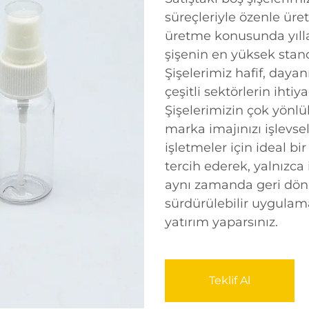
süreçleriyle özenle üret
üretme konusunda yılla
şişenin en yüksek stand
Şişelerimiz hafif, daya
çeşitli sektörlerin ihti
Şişelerimizin çok yönlü
marka imajınızı işlevse
işletmeler için ideal bi
tercih ederek, yalnızca 
aynı zamanda geri dönü
sürdürülebilir uygulam
yatırım yaparsınız.
Teklif Al