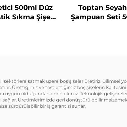
etici 500ml Düz
Toptan Seyah
tik Sıkma Şişesi
Şampuan Seti 
 Ürünler İçin Özel
Plastik Şişeler Ü
ogolu Bulaşık
Ambalaj Seya
abunu ve Evcil
Temel Ürünleri 
ayvan Bakımı
Uygun
Ambalajı ve
Mühürleme
itli sektörlere satmak üzere boş şişeler üretiriz. Bilimsel
getirir. Ürettiğimiz ve test ettiğimiz boş şişelerin kalites
lara uygun olduğundan emin oluruz. Teknolojik gelişmele
kı sağlar. Üretimlerimizde geri dönüştürülebilir malzemel
ize sürdürülebilir bir iş garantisi sunar.