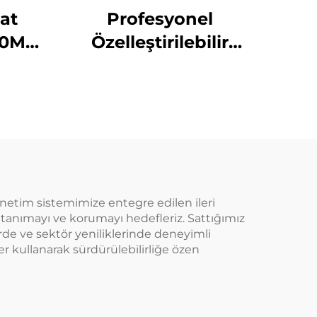
at
Profesyonel
50ML
Özelleştirilebilir
retici
Kuaför Boş Şeffaf
hat
Plastik 180ml Sıkma
için
Uygulama Şişeleri
Saç Yağı Saç Boyama
Şişesi
 yönetim sistemimize entegre edilen ileri
ini tanımayı ve korumayı hedefleriz. Sattığımız
rde ve sektör yeniliklerinde deneyimli
er kullanarak sürdürülebilirliğe özen