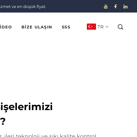
izmet ve en düşük fiyat.
TR
IDEO
BIZE ULAŞIN
SSS
şelerimizi
z?
, ileri teknoloji ve sıkı kalite kontrol