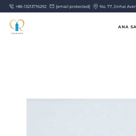
+86-13213716292
[email protected]
No. 77, Jinhai Ave
ANA S