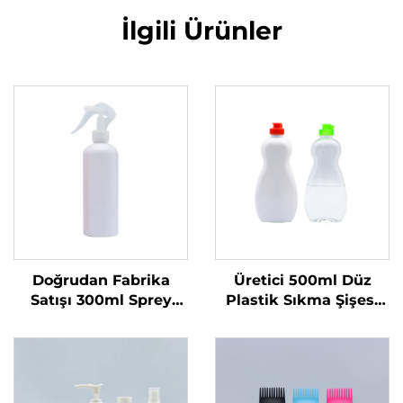
İlgili Ürünler
Doğrudan Fabrika
Üretici 500ml Düz
Satışı 300ml Sprey
Plastik Sıkma Şişesi
Şişe Tek Kullanımlık
Sıvı Ürünler İçin Özel
Yuvarlak Omuzlu
Logolu Bulaşık Sabunu
Şeffaf PET Plastik Şişe
ve Evcil Hayvan
Bakımı Ambalajı ve
Mühürleme