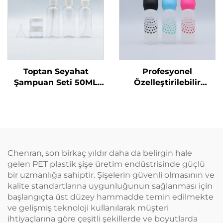
Toptan Seyahat
Profesyonel
Şampuan Seti 50ML
Özelleştirilebilir
Plastik Şişeler Üretici
Kuaför Boş Şeffaf
Ambalaj Seyahat
Plastik 180ml Sıkma
Temel Ürünleri için
Uygulama Şişeleri Saç
Uygun
Yağı Saç Boyama
Şişesi
Chenran, son birkaç yıldır daha da belirgin hale
gelen PET plastik şişe üretim endüstrisinde güçlü
bir uzmanlığa sahiptir. Şişelerin güvenli olmasının ve
kalite standartlarına uygunluğunun sağlanması için
başlangıçta üst düzey hammadde temin edilmekte
ve gelişmiş teknoloji kullanılarak müşteri
ihtiyaçlarına göre çeşitli şekillerde ve boyutlarda