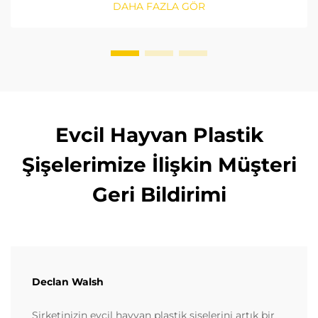
DAHA FAZLA GÖR
seçeceğinizi öğrenin. FDA ve AB standartlarına
uygunluğu sağlayın. Şimdi okuyun.
Evcil Hayvan Plastik
Şişelerimize İlişkin Müşteri
Geri Bildirimi
Declan Walsh
Şirketinizin evcil hayvan plastik şişelerini artık bir