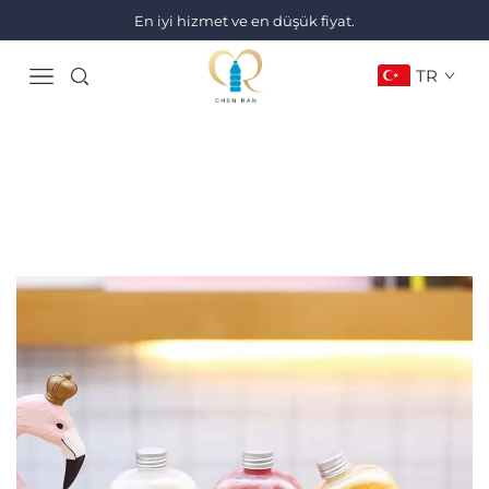
En iyi hizmet ve en düşük fiyat.
TR