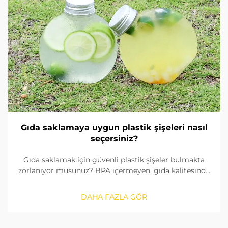
Gıda saklamaya uygun plastik şişeleri nasıl
seçersiniz?
Gıda saklamak için güvenli plastik şişeler bulmakta
zorlanıyor musunuz? BPA içermeyen, gıda kalitesinde
malzemeleri nasıl tanımlayacağınızı, contaları nasıl
kontrol edeceğinizi ve doğru boyutu nasıl
DAHA FAZLA GÖR
seçeceğinizi öğrenin. FDA ve AB standartlarına
uygunluğu sağlayın. Şimdi okuyun.