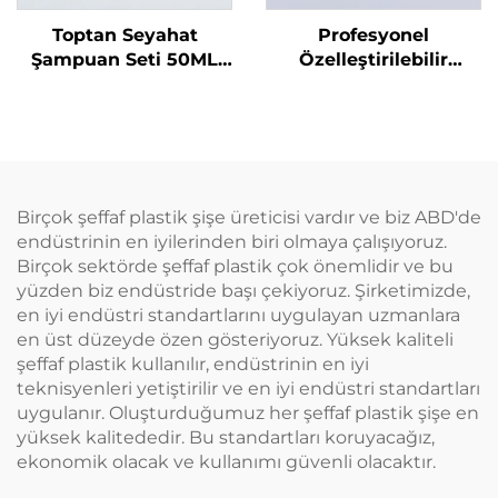
Toptan Seyahat
Profesyonel
Şampuan Seti 50ML
Özelleştirilebilir
Plastik Şişeler Üretici
Kuaför Boş Şeffaf
Ambalaj Seyahat
Plastik 180ml Sıkma
Temel Ürünleri için
Uygulama Şişeleri Saç
Uygun
Yağı Saç Boyama
Şişesi
Birçok şeffaf plastik şişe üreticisi vardır ve biz ABD'de
endüstrinin en iyilerinden biri olmaya çalışıyoruz.
Birçok sektörde şeffaf plastik çok önemlidir ve bu
yüzden biz endüstride başı çekiyoruz. Şirketimizde,
en iyi endüstri standartlarını uygulayan uzmanlara
en üst düzeyde özen gösteriyoruz. Yüksek kaliteli
şeffaf plastik kullanılır, endüstrinin en iyi
teknisyenleri yetiştirilir ve en iyi endüstri standartları
uygulanır. Oluşturduğumuz her şeffaf plastik şişe en
yüksek kalitededir. Bu standartları koruyacağız,
ekonomik olacak ve kullanımı güvenli olacaktır.