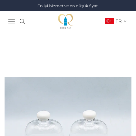
En iyi hizmet ve en düşük fiyat.
TR