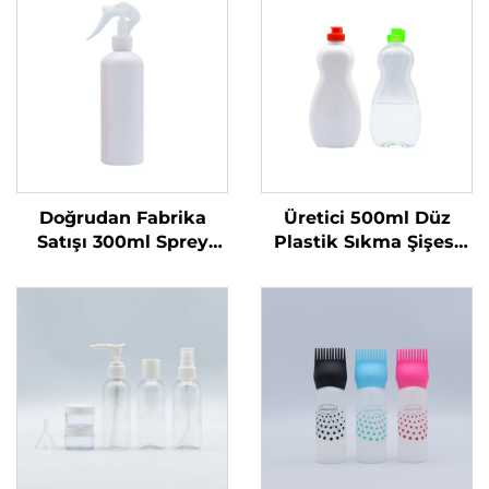
Doğrudan Fabrika
Üretici 500ml Düz
Satışı 300ml Sprey
Plastik Sıkma Şişesi
Şişe Tek Kullanımlık
Sıvı Ürünler İçin Özel
Yuvarlak Omuzlu
Logolu Bulaşık Sabunu
Şeffaf PET Plastik Şişe
ve Evcil Hayvan
Bakımı Ambalajı ve
Mühürleme