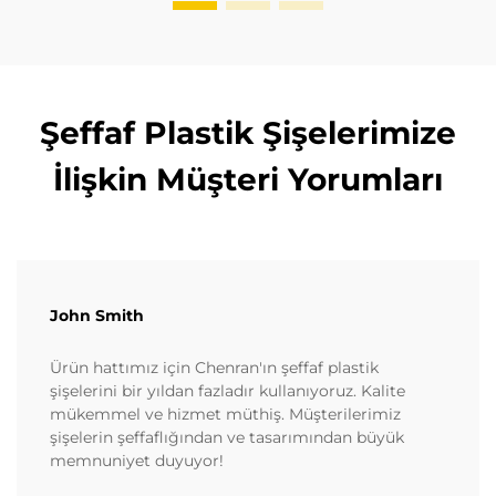
Şeffaf Plastik Şişelerimize
İlişkin Müşteri Yorumları
John Smith
Ürün hattımız için Chenran'ın şeffaf plastik
şişelerini bir yıldan fazladır kullanıyoruz. Kalite
mükemmel ve hizmet müthiş. Müşterilerimiz
şişelerin şeffaflığından ve tasarımından büyük
memnuniyet duyuyor!