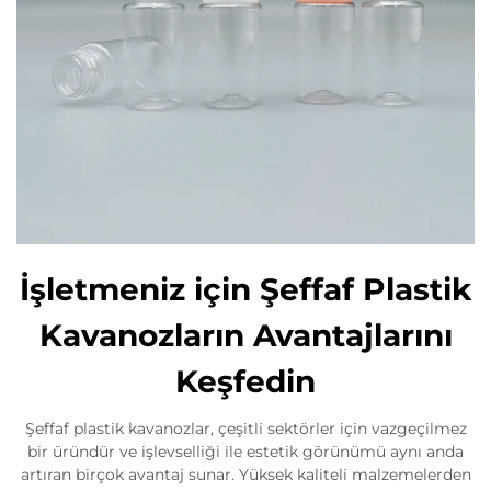
İşletmeniz için Şeffaf Plastik
Kavanozların Avantajlarını
Keşfedin
Şeffaf plastik kavanozlar, çeşitli sektörler için vazgeçilmez
bir üründür ve işlevselliği ile estetik görünümü aynı anda
artıran birçok avantaj sunar. Yüksek kaliteli malzemelerden