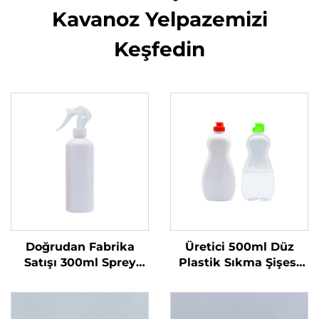
Kavanoz Yelpazemizi
Keşfedin
Doğrudan Fabrika
Üretici 500ml Düz
Satışı 300ml Sprey
Plastik Sıkma Şişesi
Şişe Tek Kullanımlık
Sıvı Ürünler İçin Özel
Yuvarlak Omuzlu
Logolu Bulaşık Sabunu
Şeffaf PET Plastik Şişe
ve Evcil Hayvan