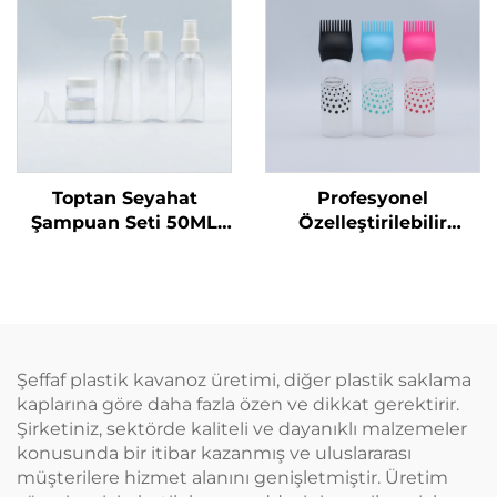
Bakımı Ambalajı ve
Mühürleme
Toptan Seyahat
Profesyonel
Şampuan Seti 50ML
Özelleştirilebilir
Plastik Şişeler Üretici
Kuaför Boş Şeffaf
Ambalaj Seyahat
Plastik 180ml Sıkma
Temel Ürünleri için
Uygulama Şişeleri Saç
Uygun
Yağı Saç Boyama
Şişesi
Şeffaf plastik kavanoz üretimi, diğer plastik saklama
kaplarına göre daha fazla özen ve dikkat gerektirir.
Şirketiniz, sektörde kaliteli ve dayanıklı malzemeler
konusunda bir itibar kazanmış ve uluslararası
müşterilere hizmet alanını genişletmiştir. Üretim