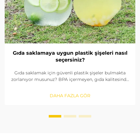
Gıda saklamaya uygun plastik şişeleri nasıl
seçersiniz?
Gıda saklamak için güvenli plastik şişeler bulmakta
zorlanıyor musunuz? BPA içermeyen, gıda kalitesinde
malzemeleri nasıl tanımlayacağınızı, contaları nasıl
kontrol edeceğinizi ve doğru boyutu nasıl
DAHA FAZLA GÖR
seçeceğinizi öğrenin. FDA ve AB standartlarına
uygunluğu sağlayın. Şimdi okuyun.