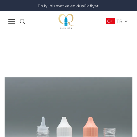
En iyi hizmet ve en düşük fiyat.
TR