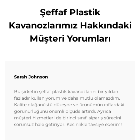
Şeffaf Plastik
Kavanozlarımız Hakkındaki
Müşteri Yorumları
Sarah Johnson
Bu şirketin şeffaf plastik kavanozlarını bir yıldan
fazladır kullanıyorum ve daha mutlu olamazdım.
Kalite olağanüstü düzeyde ve ürünümün raflardaki
görünürlüğünü önemli ölçüde artırdı. Ayrıca
müşteri hizmetleri de birinci sınıf, sipariş sürecini
sorunsuz hale getiriyor. Kesinlikle tavsiye ederim!