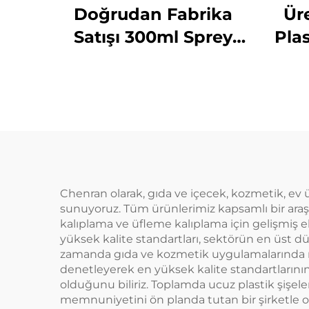
Doğrudan Fabrika
Ür
Satışı 300ml Sprey
Plas
Şişe Tek Kullanımlık
Sıvı
Yuvarlak Omuzlu
L
Şeffaf PET Plastik
S
Şişe
H
Chenran olarak, gıda ve içecek, kozmetik, ev ür
sunuyoruz. Tüm ürünlerimiz kapsamlı bir araşt
kalıplama ve üfleme kalıplama için gelişmiş e
yüksek kalite standartları, sektörün en üst
zamanda gıda ve kozmetik uygulamalarında müşt
denetleyerek en yüksek kalite standartlarının 
olduğunu biliriz. Toplamda ucuz plastik şişele
memnuniyetini ön planda tutan bir şirketle o