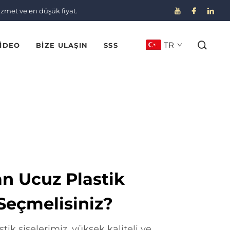
izmet ve en düşük fiyat.
TR
IDEO
BIZE ULAŞIN
SSS
n Ucuz Plastik
 Seçmelisiniz?
tik şişelerimiz, yüksek kaliteli ve