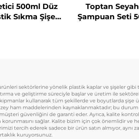
etici 500ml Düz
Toptan Seyah
tik Sıkma Şişesi
Şampuan Seti 
 Ürünler İçin Özel
Plastik Şişeler Ü
ogolu Bulaşık
Ambalaj Seya
abunu ve Evcil
Temel Ürünleri 
ayvan Bakımı
Uygun
Ambalajı ve
Mühürleme
ünleri sektörlerine yönelik plastik kaplar ve şişeler gibi
ırma ve geliştirme süreciyle başlar ve üretim ile sektöre
kipmanlar kullanarak tüm şekillerde ve boyutlarda şişe ü
 düzey ham maddelerinden kaynaklanmaktadır; bu durum s
eri güvenliğini de garanti eder. Ayrıca, kalite kontrol 
korunmasını sağlar. Kalite bizim için çok önemlidir ve he
rimizi tercih ederek sadece bir ürün satın almıyor, aynı za
rtaklık kuruyorsunuz.