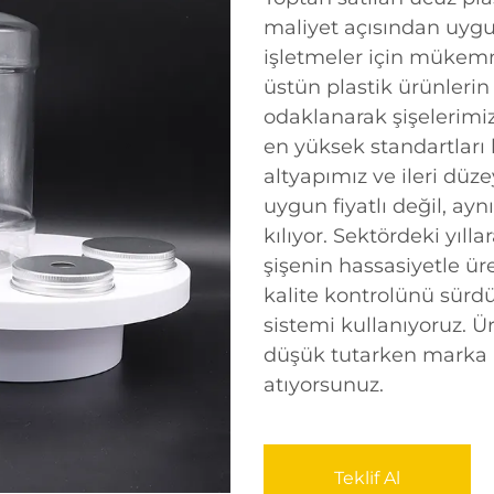
maliyet açısından uyg
işletmeler için mükem
üstün plastik ürünlerin
odaklanarak şişelerimizi
en yüksek standartları 
altyapımız ve ileri düz
uygun fiyatlı değil, a
kılıyor. Sektördeki yıll
şişenin hassasiyetle ür
kalite kontrolünü sürdü
sistemi kullanıyoruz. Ür
düşük tutarken marka it
atıyorsunuz.
Teklif Al