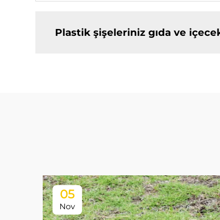
Plastik şişeleriniz gıda ve içece
05
Nov