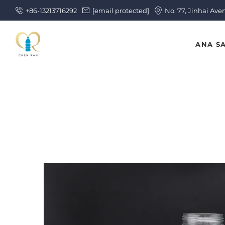
+86-13213716292
[email protected]
No. 77, Jinhai Ave
ANA S