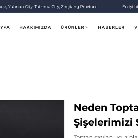
nue, Yuhuan City, Taizhou City, Zhejiang Province
En iyi h
AYFA
HAKKIMIZDA
ÜRÜNLER
HABERLER
V
Neden Topta
Şişelerimizi
Toptan satılan ucuz plas