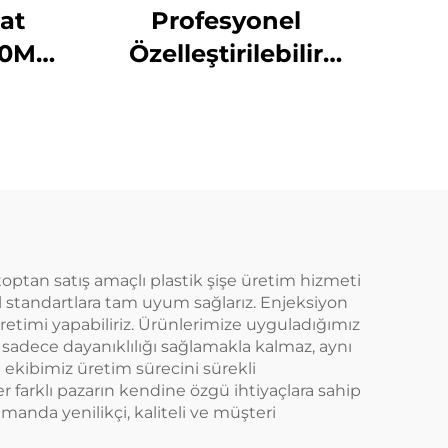
at
Profesyonel
50ML
Özelleştirilebilir
retici
Kuaför Boş Şeffaf
hat
Plastik 180ml Sıkma
için
Uygulama Şişeleri
Saç Yağı Saç Boyama
Şişesi
 toptan satış amaçlı plastik şişe üretim hizmeti
l standartlara tam uyum sağlarız. Enjeksiyon
retimi yapabiliriz. Ürünlerimize uyguladığımız
adece dayanıklılığı sağlamakla kalmaz, aynı
ekibimiz üretim sürecini sürekli
r farklı pazarın kendine özgü ihtiyaçlara sahip
manda yenilikçi, kaliteli ve müşteri