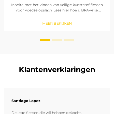
Moeite met het vinden van veilige kunststof flessen
voor voedselopslag? Lees hier hoe u BPA-vrije,
voedselveilige materialen herkent, de afdichtingen
controleert en de juiste maat kiest. Zorg voor
MEER BEKIJKEN
naleving van FDA- en EU-normen. Lees nu.
Klantenverklaringen
Santiago Lopez
De lege flessen die wij hebben gekocht,