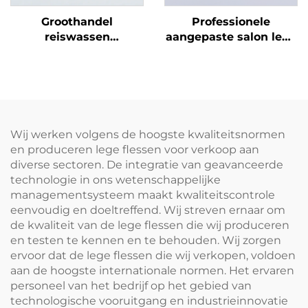
Groothandel
Professionele
reiswassen
aangepaste salon lege
verzorgingsset 50 ML
doorzichtige plastic
plastic flessen
180ml knijp
fabrikanten
toepassingsflessen
verpakking voor
voor haarolie haarverf
reisessentiële
fles
verzorging
Wij werken volgens de hoogste kwaliteitsnormen
en produceren lege flessen voor verkoop aan
diverse sectoren. De integratie van geavanceerde
technologie in ons wetenschappelijke
managementsysteem maakt kwaliteitscontrole
eenvoudig en doeltreffend. Wij streven ernaar om
de kwaliteit van de lege flessen die wij produceren
en testen te kennen en te behouden. Wij zorgen
ervoor dat de lege flessen die wij verkopen, voldoen
aan de hoogste internationale normen. Het ervaren
personeel van het bedrijf op het gebied van
technologische vooruitgang en industrieinnovatie