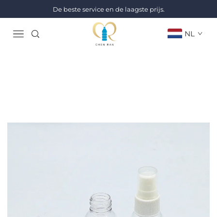
De beste service en de laagste prijs.
NL