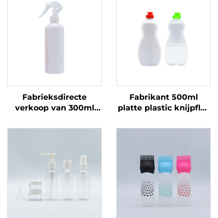
Fabrieksdirecte
Fabrikant 500ml
verkoop van 300ml
platte plastic knijpfles
spuitfles. Eenmalig
voor vloeibare
gebruik. Ronde
producten met op
schouders.
maat gemaakte logo's
Transparante PET
voor afwasmiddel- en
plastic fles
dierverzorgingsverpakk
& afsluiting