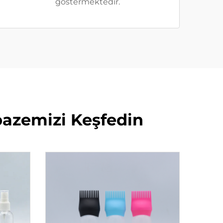
göstermektedir.
lpazemizi Keşfedin