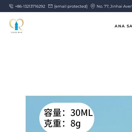
+86-13213716292
[email protected]
No. 77, Jinhai Ave
ANA S