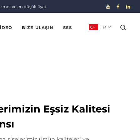
izmet ve en düşük fiyat.
TR
IDEO
BIZE ULAŞIN
SSS
erimizin Eşsiz Kalitesi
nsı
rma şişelerimiz üstün kaliteleri ve