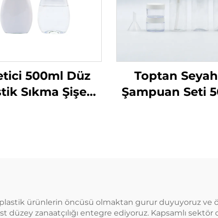
etici 500ml Düz
Toptan Seyah
tik Sıkma Şişesi
Şampuan Seti 
 Ürünler İçin Özel
Plastik Şişeler Ü
ogolu Bulaşık
Ambalaj Seya
abunu ve Evcil
Temel Ürünleri 
ayvan Bakımı
Uygun
Ambalajı ve
Mühürleme
plastik ürünlerin öncüsü olmaktan gurur duyuyoruz ve öz
üst düzey zanaatçılığı entegre ediyoruz. Kapsamlı sektör