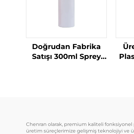
Doğrudan Fabrika
Ür
Satışı 300ml Sprey
Plas
Şişe Tek Kullanımlık
Sıvı
Yuvarlak Omuzlu
L
Şeffaf PET Plastik
S
Şişe
H
Chenran olarak, premium kaliteli fonksiyonel 
üretim süreçlerimize gelişmiş teknolojiyi ve 