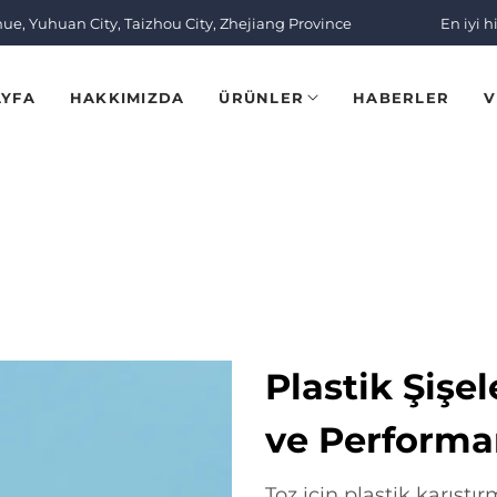
nue, Yuhuan City, Taizhou City, Zhejiang Province
En iyi h
AYFA
HAKKIMIZDA
ÜRÜNLER
HABERLER
V
Plastik Şişel
ve Performa
Toz için plastik karıştı