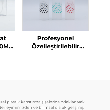
at
Profesyonel
50ML
Özelleştirilebilir
retici
Kuaför Boş Şeffaf
hat
Plastik 180ml Sıkma
için
Uygulama Şişeleri
Saç Yağı Saç Boyama
Şişesi
el plastik karıştırma şişelerine odaklanarak
 deneyimimizden ve bilimsel olarak gelişmiş