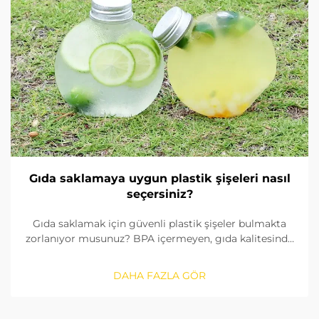
Gıda saklamaya uygun plastik şişeleri nasıl
seçersiniz?
Gıda saklamak için güvenli plastik şişeler bulmakta
zorlanıyor musunuz? BPA içermeyen, gıda kalitesinde
malzemeleri nasıl tanımlayacağınızı, contaları nasıl
kontrol edeceğinizi ve doğru boyutu nasıl
DAHA FAZLA GÖR
seçeceğinizi öğrenin. FDA ve AB standartlarına
uygunluğu sağlayın. Şimdi okuyun.