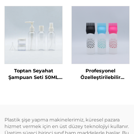
Şişe Tek Kullanımlık
Sıvı Ürünler İçin Özel
Yuvarlak Omuzlu
Logolu Bulaşık Sabunu
Şeffaf PET Plastik Şişe
ve Evcil Hayvan
Bakımı Ambalajı ve
Mühürleme
Toptan Seyahat
Profesyonel
Şampuan Seti 50ML
Özelleştirilebilir
Plastik Şişeler Üretici
Kuaför Boş Şeffaf
Ambalaj Seyahat
Plastik 180ml Sıkma
Temel Ürünleri için
Uygulama Şişeleri Saç
Uygun
Yağı Saç Boyama
Şişesi
Plastik şişe yapma makinelerimiz, küresel pazara
hizmet vermek için en üst düzey teknolojiyi kullanır.
Üretim süreci birinci sınıf ham maddelerle başlar. Bu