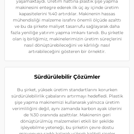
yaşamaktaydı. Üretim hattına plastik şişe yapma
makinesini entegre ederek ilk üç ay içinde üretim
kapasitelerini %40 artırdılar. Makinenin hassas
mühendisliği malzeme israfını önemli ölçüde azalttı
ve bu da şirkete maliyet tasarrufu sağlayarak daha
fazla yeniliğe yatırım yapma imkanı tanıdı. Bu şirketle
olan iş birliğimiz, makinelerimizin üretim süreçlerini
nasıl dönüştürebileceğini ve kârlılığı nasıl
artırabileceğini gösteren bir örnektir.
Sürdürülebilir Çözümler
Bu şirket, yüksek üretim standartlarını korurken
sürdürülebilirlik çabalarını artırmayı hedefledi. Plastik
şişe yapma makinemizi kullanarak yalnızca üretim
verimliliğini değil, aynı zamanda karbon ayak izlerini
de %30 oranında azalttılar. Makinenin geri
dönüştürülmüş malzemeleri etkili bir şekilde
işleyebilme yeteneği, bu şirketin çevre dostu
misyonuna sadık kalarak yüksek kaliteli şişeler