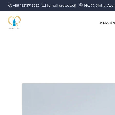
+86-13213716292
[email protected]
No. 77, Jinhai Ave
ANA S