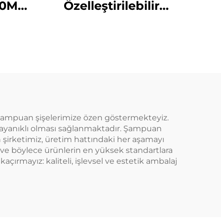
50ML
Özelleştirilebilir
retici
Kuaför Boş Şeffaf
hat
Plastik 180ml Sıkma
için
Uygulama Şişeleri
Saç Yağı Saç Boyama
Şişesi
 şampuan şişelerimize özen göstermekteyiz.
 dayanıklı olması sağlanmaktadır. Şampuan
en şirketimiz, üretim hattındaki her aşamayı
r ve böylece ürünlerin en yüksek standartlara
açırmayız: kaliteli, işlevsel ve estetik ambalaj