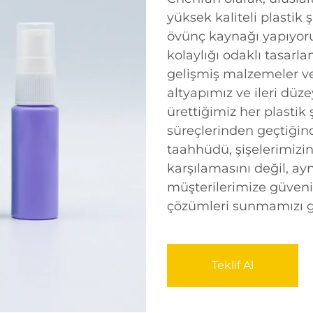
yüksek kaliteli plasti
övünç kaynağı yapıyoruz
kolaylığı odaklı tasarla
gelişmiş malzemeler ve 
altyapımız ve ileri dü
ürettiğimiz her plastik
süreçlerinden geçtiği
taahhüdü, şişelerimizin
karşılamasını değil, a
müşterilerimize güvenil
çözümleri sunmamızı gar
Teklif Al