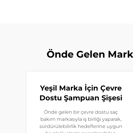
Önde Gelen Mark
Yeşil Marka İçin Çevre
Dostu Şampuan Şişesi
Önde gelen bir çevre dostu saç
bakım markasıyla iş birliği yaparak,
sürdürülebilirlik hedeflerine uygun