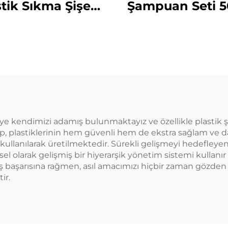
tik Sıkma Şişesi
Şampuan Seti 
 Ürünler İçin Özel
Plastik Şişeler Ü
ogolu Bulaşık
Ambalaj Seya
abunu ve Evcil
Temel Ürünleri 
ayvan Bakımı
Uygun
Ambalajı ve
Mühürleme
e kendimizi adamış bulunmaktayız ve özellikle plastik
olup, plastiklerinin hem güvenli hem de ekstra sağlam ve
de kullanılarak üretilmektedir. Sürekli gelişmeyi hedefley
l olarak gelişmiş bir hiyerarşik yönetim sistemi kullanı
iş başarısına rağmen, asıl amacımızı hiçbir zaman gözden k
ir.