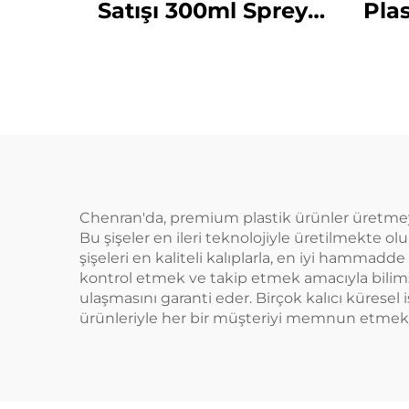
Satışı 300ml Sprey
Plas
Şişe Tek Kullanımlık
Sıvı
Yuvarlak Omuzlu
L
Şeffaf PET Plastik
S
Şişe
H
Chenran'da, premium plastik ürünler üretmey
Bu şişeler en ileri teknolojiyle üretilmekte 
şişeleri en kaliteli kalıplarla, en iyi hammad
kontrol etmek ve takip etmek amacıyla bilimse
ulaşmasını garanti eder. Birçok kalıcı küresel 
ürünleriyle her bir müşteriyi memnun etmekt