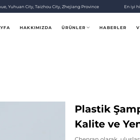
nue, Yuhuan City, Taizhou City, Zhejiang Province
En iyi h
AYFA
HAKKIMIZDA
ÜRÜNLER
HABERLER
V
Plastik Şamp
Kalite ve Yen
Chenran olarak, uluslara