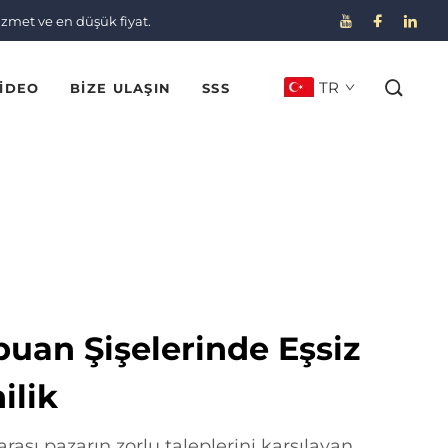
izmet ve en düşük fiyat.
TR
IDEO
BIZE ULAŞIN
SSS
uan Şişelerinde Eşsiz
ilik
rası pazarın zorlu taleplerini karşılayan