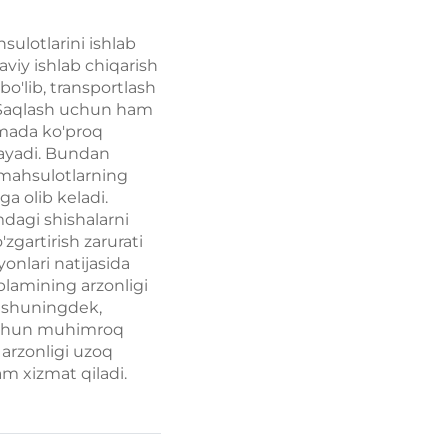
ulotlarini ishlab
viy ishlab chiqarish
'lib, transportlash
. Saqlash uchun ham
atmada ko'proq
amayadi. Bundan
 mahsulotlarning
a olib keladi.
dagi shishalarni
zgartirish zarurati
onlari natijasida
plamining arzonligi
, shuningdek,
r uchun muhimroq
 arzonligi uzoq
m xizmat qiladi.