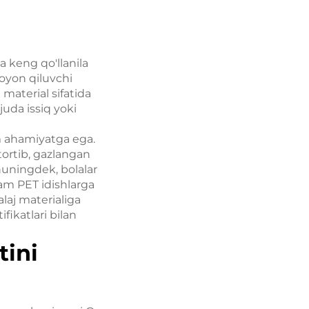
da keng qo'llanila
moyon qiluvchi
 material sifatida
juda issiq yoki
m ahamiyatga ega.
tortib, gazlangan
Shuningdek, bolalar
am PET idishlarga
laj materialiga
fikatlari bilan
tini