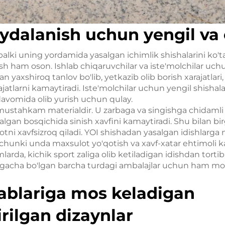
ydalanish uchun yengil va
balki uning yordamida yasalgan ichimlik shishalarini ko't
rish ham oson. Ishlab chiqaruvchilar va iste'molchilar uch
an yaxshiroq tanlov bo'lib, yetkazib olib borish xarajatlari
larni kamaytiradi. Iste'molchilar uchun yengil shishala
 davomida olib yurish uchun qulay.
stahkam materialdir. U zarbaga va singishga chidamli b
talgan bosqichida sinish xavfini kamaytiradi. Shu bilan birg
tni xavfsizroq qiladi. YOI shishadan yasalgan idishlarga
, chunki unda maxsulot yo'qotish va xavf-xatar ehtimoli
larda, kichik sport zaliga olib ketiladigan idishdan torti
shigacha bo'lgan barcha turdagi ambalajlar uchun ham mos
ablariga mos keladigan
rilgan dizaynlar