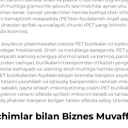
f-muhitga g'amxo'rlik qiluvchi iste'molchilar aynan shu 
shlari kerak. Sanoat yetakchilari hamda boshqa idish ishl
ini kamaytirish maqsadida rPETdan foydalanish orqali qay
y jihatdan qo'llab-quvvatlaydi, chunki rPET yangi birinchi
nda arzonroq.
oydevor plastmassalari orasida PET butilkalar o'z karbon
avobgar hisoblanadi. Shish va metallarga qaraganda, PET
chiqarish kamroq energiya iste'mol qiladi va kamroq parn
Bundan tashqari, butilkalarni transportdan o'tkazish yengi
farotlar kamayadi va ularning atrof-muhitga hamda iqtiso
. PET butilkalardan foydalanadigan brendlar barqaror poy
ta'sirini yaxshilash va iqtisodiy barqarorlikni oshirish imk
ababli, qayta ishlash imkoniyatining o'sishi PET butilka
ydevor varianti sifatida qo'llash imkonini beradi va tanl
iy jihatdan barqaror bo'lgan tanlov sifatida salbiy ta'sirl
himlar bilan Biznes Muvaf