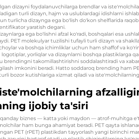
lgan dizayni foydalanuvchilarga brendlar va iste'molchila
ladigan turli dizayn, hajm va uslublardagi idishlarni ishl
un turlicha dizaynga ega bo'lish do'kon shelflarida raqoba
entifikator yaratish degani.
dizaynlarga ega bo'lishni afzal ko'radi, boshqalari esa ush
aydi. PET molekulyar tuzilishi tufayli turli dizayn va shakl
 choylar va boshqa ichimliklar uchun ham shaffof va ko'ri
logotiplar, yorliqlar va dizaynlarni boshqa plastiklarga 
 brendingni takomillashtirishni soddalashtiradi va xaba
angilash imkonini beradi. Hatto soddaroq brending ham P
turli bozor kutishlariga xizmat qiladi va iste'molchilarnin
iste'molchilarning afzalligi
ing ijobiy ta'siri
anday biznes — katta yoki maydon — atrof-muhitga e'tib
'molchilar ham bunga ahamiyat beradi. PET qayta ishlanad
langan PET (rPET) plastikdan tayyorlash yangi birinchi mar
ish zarurini bartaraf etadi va plastik chiqindilarning ko'pa