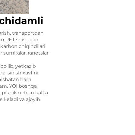
 chidamli
arish, transportdan
un PET shishalari
, karbon chiqindilari
r sumkalar, ranetslar
o'lib, yetkazib
a, sinish xavfini
 nisbatan ham
 kam. YOI boshqa
b, piknik uchun katta
 keladi va ajoyib