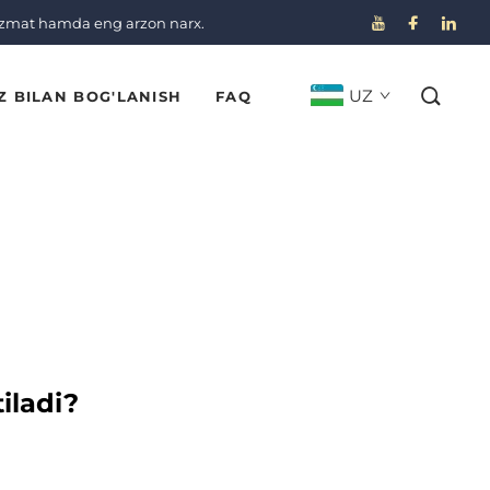
izmat hamda eng arzon narx.
UZ
Z BILAN BOG'LANISH
FAQ
iladi?