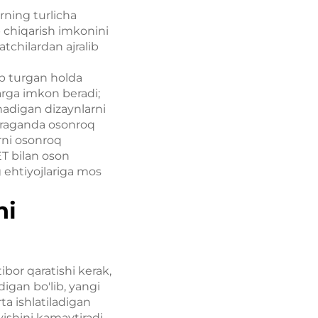
rning turlicha
ab chiqarish imkonini
tchilardan ajralib
lab turgan holda
larga imkon beradi;
nadigan dizaynlarni
qaraganda osonroq
rni osonroq
ET bilan oson
g ehtiyojlariga mos
ni
or qaratishi kerak,
igan bo'lib, yangi
ta ishlatiladigan
yishini kamaytiradi.