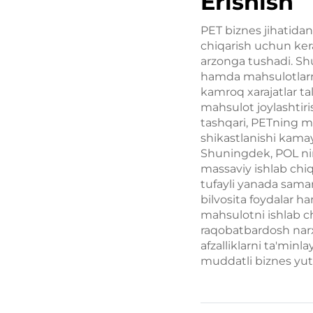
Erishish
PET biznes jihatidan
chiqarish uchun kera
arzonga tushadi. Sh
hamda mahsulotlarni
kamroq xarajatlar ta
mahsulot joylashtiri
tashqari, PETning m
shikastlanishi kamay
Shuningdek, POL nin
massaviy ishlab chiq
tufayli yanada samar
bilvosita foydalar h
mahsulotni ishlab c
raqobatbardosh narx
afzalliklarni ta'min
muddatli biznes yut