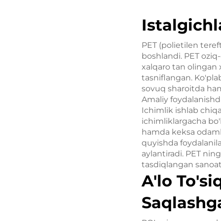
Istalgich
PET (polietilen teref
boshlandi. PET oziq-
xalqaro tan olingan x
tasniflangan. Ko'pla
sovuq sharoitda ham
Amaliy foydalanishd
Ichimlik ishlab chiq
ichimliklargacha bo'l
hamda keksa odamlar
quyishda foydalanil
aylantiradi. PET ning
tasdiqlangan sanoat 
A'lo To'si
Saqlashg