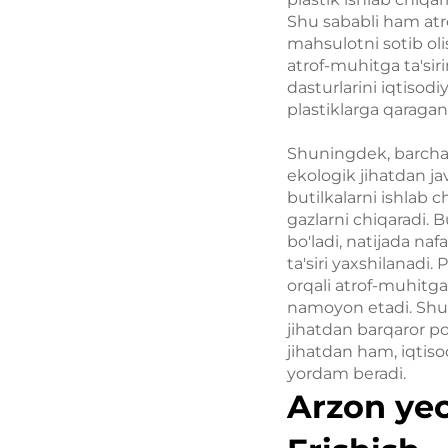
Shu sababli ham atro
mahsulotni sotib oli
atrof-muhitga ta'sir
dasturlarini iqtisodi
plastiklarga qaraga
Shuningdek, barcha p
ekologik jihatdan j
butilkalarni ishlab 
gazlarni chiqaradi. 
bo'ladi, natijada na
ta'siri yaxshilanadi
orqali atrof-muhitga 
namoyon etadi. Shu s
jihatdan barqaror po
jihatdan ham, iqtisod
yordam beradi.
Arzon yec