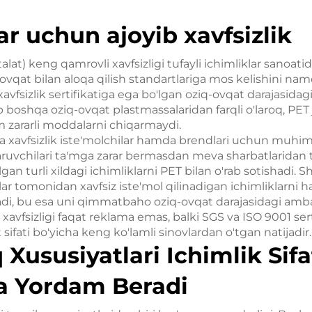
lar uchun ajoyib xavfsizlik
talat) keng qamrovli xavfsizligi tufayli ichimliklar sanoati
ovqat bilan aloqa qilish standartlariga mos kelishini na
avfsizlik sertifikatiga ega bo'lgan oziq-ovqat darajasidagi
b boshqa oziq-ovqat plastmassalaridan farqli o'laroq, PET 
 zararli moddalarni chiqarmaydi.
a xavfsizlik iste'molchilar hamda brendlari uchun muhi
aruvchilari ta'mga zarar bermasdan meva sharbatlaridan 
gan turli xildagi ichimliklarni PET bilan o'rab sotishadi. 
 tomonidan xavfsiz iste'mol qilinadigan ichimliklarni h
adi, bu esa uni qimmatbaho oziq-ovqat darajasidagi amba
 xavfsizligi faqat reklama emas, balki SGS va ISO 9001 serti
sifati bo'yicha keng ko'lamli sinovlardan o'tgan natijadir.
q Xususiyatlari Ichimlik Sifa
a Yordam Beradi