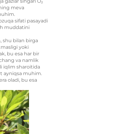
a gazlar singari O₂
arning meva
 muhim.
 ozuqa sifati pasayadi
ash muddatini
 shu bilan birga
masligi yoki
k, bu esa har bir
, chang va namlik
li iqlim sharoitida
at ayniqsa muhim.
ra oladi, bu esa