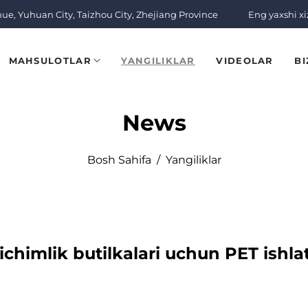
nue, Yuhuan City, Taizhou City, Zhejiang Province
Eng yaxshi x
MAHSULOTLAR
YANGILIKLAR
VIDEOLAR
BI
News
Bosh Sahifa
/
Yangiliklar
chimlik butilkalari uchun PET ishlat