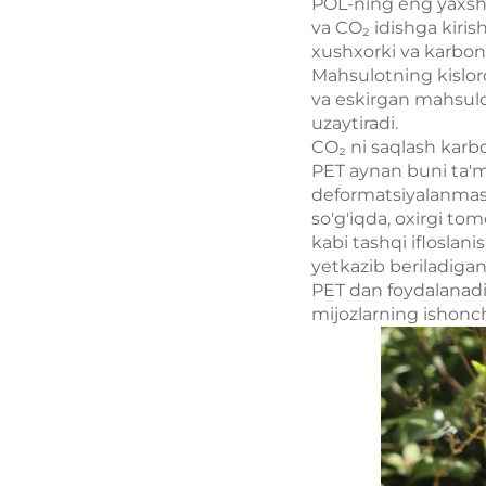
POL-ning eng yaxshi 
va CO₂ idishga kiris
xushxorki va karbon
Mahsulotning kislorod
va eskirgan mahsulo
uzaytiradi.
CO₂ ni saqlash karb
PET aynan buni ta'mi
deformatsiyalanmasli
so'g'iqda, oxirgi to
kabi tashqi ifloslani
yetkazib beriladiga
PET dan foydalanadig
mijozlarning ishonc