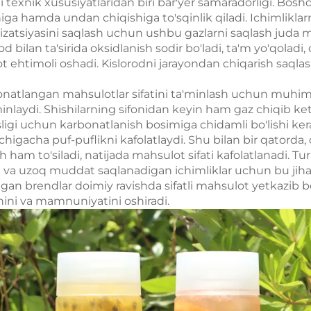
texnik xususiyatlaridan biri bar'yer samaradorligi. Boshq
higa hamda undan chiqishiga to'sqinlik qiladi. Ichimlikl
izatsiyasini saqlash uchun ushbu gazlarni saqlash juda
 bilan ta'sirida oksidlanish sodir bo'ladi, ta'm yo'qoladi,
t ehtimoli oshadi. Kislorodni jarayondan chiqarish saql
onatlangan mahsulotlar sifatini ta'minlash uchun muhim,
nlaydi. Shishilarning sifonidan keyin ham gaz chiqib ket
gi uchun karbonatlanish bosimiga chidamli bo'lishi kera
mchigacha puf-puflikni kafolatlaydi. Shu bilan bir qatorda
sh ham to'siladi, natijada mahsulot sifati kafolatlanadi. Tur
n va uzoq muddat saqlanadigan ichimliklar uchun bu jih
an brendlar doimiy ravishda sifatli mahsulot yetkazib be
hini va mamnuniyatini oshiradi.