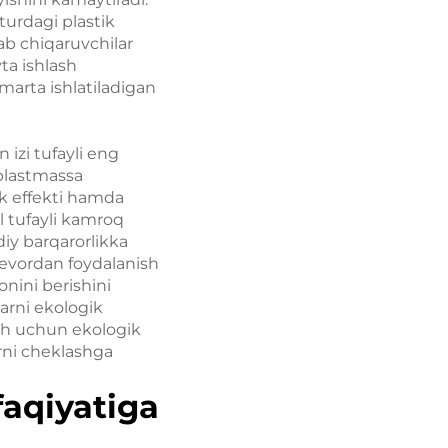
turdagi plastik
ab chiqaruvchilar
ta ishlash
 marta ishlatiladigan
 izi tufayli eng
 plastmassa
ik effekti hamda
l tufayli kamroq
diy barqarorlikka
devordan foydalanish
onini berishini
larni ekologik
ash uchun ekologik
arni cheklashga
faqiyatiga