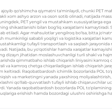
 ajoyib qo'shimcha qiymatni ta'minlaydi, chunki PET mahs
kli xom ashyo arzon va oson sotib olinadi, natijada massa
uningdek, PET yengil va mustahkam xususiyatlarga ega bo
ng shikastlanishi bilan bog'liq xarajatlarni kamaytiradi
lab etiladi. Agar mahsulotlar yengilroq bo'lsa, bitta jo'n
sh mumkinligi sababli yoqilg'i va logistika xarajatlari k
ustahkamligi tufayli transportlash va saqlash jarayonida
adi. Natijada, bu yo'qotishlar hamda xarajatlar kamayishig
g dizayn jihatidan moslashuvchanligi turli shakl va hajm
arishda qimmatbaho ishlab chiqarish liniyasini kamroq o'
ali va kamroq chetga chiqariladigan ishlab chiqarish jaray
am keltiradi. Raqobatbardosh ichimlik bozorlarida POL to'
hiqish va marketingni yanada yaxshiroq moliyalashtirish
lashni qo'llab-quvvatlash tufayli ishlab chiqaruvchila
laydi. Yanada raqobatbardosh bozorlarda POL to'plamining
uqlariga erishish hamda bozordagi ulushni oshirishga ha