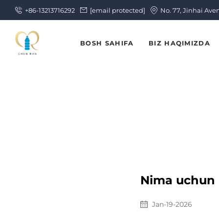
+86-13213716292
[email protected]
No. 77, Jinhai Ave
BOSH SAHIFA
BIZ HAQIMIZDA
Nima uchun i
Jan-19-2026