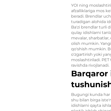
YOI ning moslashtiri
afzalliklariga mos ke
beradi. Brendlar uch
turadigan alohida id
Ba'zi brendlar turli 
qulay idishlarni tanl
mevalar, sharbatlar,
olish mumkin. Yangi 
qo'shish mumkin. Bu
o'zgartirish yoki y
moslashtiriladi. PET 
ravishda rivojlanadi.
Barqaror 
tushunishn
Bugungi kunda har q
shu bilan birga iste
idishlarni qayta ish
plastik ishlab chiqar