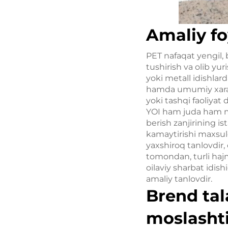
Amaliy fo
PET nafaqat yengil, 
tushirish va olib yu
yoki metall idishlard
hamda umumiy xarajat
yoki tashqi faoliyat
YOI ham juda ham mu
berish zanjirining is
kamaytirishi maxsulo
yaxshiroq tanlovdir
tomondan, turli hajm
oilaviy sharbat idi
amaliy tanlovdir.
Brend tal
moslashti