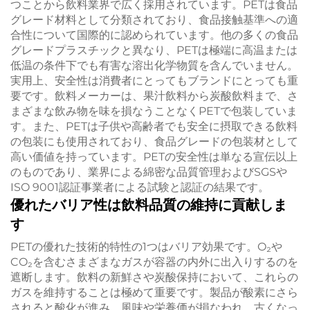
つことから飲料業界で広く採用されています。PETは食品
グレード材料として分類されており、食品接触基準への適
合性について国際的に認められています。他の多くの食品
グレードプラスチックと異なり、PETは極端に高温または
低温の条件下でも有害な溶出化学物質を含んでいません。
実用上、安全性は消費者にとってもブランドにとっても重
要です。飲料メーカーは、果汁飲料から炭酸飲料まで、さ
まざまな飲み物を味を損なうことなくPETで包装していま
す。また、PETは子供や高齢者でも安全に摂取できる飲料
の包装にも使用されており、食品グレードの包装材として
高い価値を持っています。PETの安全性は単なる宣伝以上
のものであり、業界による綿密な品質管理およびSGSや
ISO 9001認証事業者による試験と認証の結果です。
優れたバリア性は飲料品質の維持に貢献しま
す
PETの優れた技術的特性の1つはバリア効果です。O₂や
CO₂を含むさまざまなガスが容器の内外に出入りするのを
遮断します。飲料の新鮮さや炭酸保持において、これらの
ガスを維持することは極めて重要です。製品が酸素にさら
されると酸化が進み、風味や栄養価が損なわれ、古くなっ