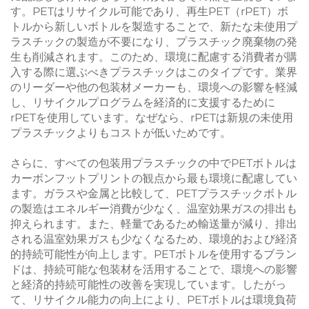
す。PETはリサイクル可能であり、再生PET（rPET）ボ
トルから新しいボトルを製造することで、新たな未使用プ
ラスチックの製造が不要になり、プラスチック廃棄物の発
生も削減されます。このため、環境に配慮する消費者が購
入する際に選ぶべきプラスチックはこのタイプです。業界
のリーダーや他の包装材メーカーも、環境への影響を軽減
し、リサイクルプログラムを経済的に支援するために
rPETを使用しています。なぜなら、rPETは新規の未使用
プラスチックよりもコストが低いためです。
さらに、すべての包装用プラスチックの中でPETボトルは
カーボンフットプリントの観点から最も環境に配慮してい
ます。ガラスや金属と比較して、PETプラスチックボトル
の製造はエネルギー消費が少なく、温室効果ガスの排出も
抑えられます。また、軽量であるため輸送量が減り、排出
される温室効果ガスも少なくなるため、環境的および経済
的持続可能性が向上します。PETボトルを使用するブラン
ドは、持続可能な包装材を活用することで、環境への影響
と経済的持続可能性の改善を実現しています。したがっ
て、リサイクル能力の向上により、PETボトルは環境負荷