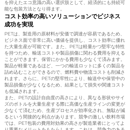
を抑えたエコ意識の高い選択肢として、経済的にも持続可
能な包装方法となり得ます。
コスト効率の高いソリューションでビジネス
成功を実現
PETは、製造用の原材料が安価で調達が容易であるため、
ビジネス面で非常に高い価値を提供し、コスト効率に優れ
た大量生産が可能です。また、PETは軽量かつ堅牢な特性
を持つため、輸送コストや製品損傷に関わる費用を抑える
ことができます。保管にかかる費用も少なくて済みます。
製品が軽量であるほど、一つの輸送ロットに多くの製品を
詰め込むことができるので、燃料費や物流コストも削減さ
れます。さらに、PETの堅牢性により、輸送中や保管中の
製品損傷が少なくなるため、結果として損失や関連コスト
も低減されます。
また、PETの設計自由度の高さにより、異なる形状やサイ
ズのボトルを大量生産する際に高価な生産ラインの変更が
少なくて済むため、生産プロセスが効率化され、無駄が減
るという間接的な利点があります。競争の激しい飲料市場
では、PET包装の費用対効果の高さが製造業者にとってよ
り重要なメリットをもたらします。これは、競争力のある