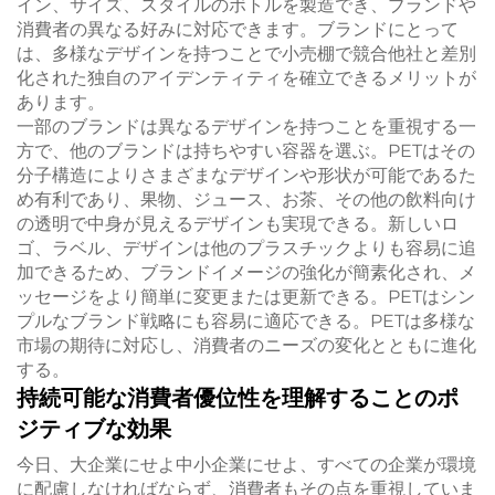
イン、サイズ、スタイルのボトルを製造でき、ブランドや
消費者の異なる好みに対応できます。ブランドにとって
は、多様なデザインを持つことで小売棚で競合他社と差別
化された独自のアイデンティティを確立できるメリットが
あります。
一部のブランドは異なるデザインを持つことを重視する一
方で、他のブランドは持ちやすい容器を選ぶ。PETはその
分子構造によりさまざまなデザインや形状が可能であるた
め有利であり、果物、ジュース、お茶、その他の飲料向け
の透明で中身が見えるデザインも実現できる。新しいロ
ゴ、ラベル、デザインは他のプラスチックよりも容易に追
加できるため、ブランドイメージの強化が簡素化され、メ
ッセージをより簡単に変更または更新できる。PETはシン
プルなブランド戦略にも容易に適応できる。PETは多様な
市場の期待に対応し、消費者のニーズの変化とともに進化
する。
持続可能な消費者優位性を理解することのポ
ジティブな効果
今日、大企業にせよ中小企業にせよ、すべての企業が環境
に配慮しなければならず、消費者もその点を重視していま