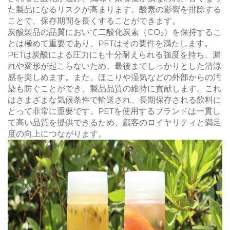
た製品になるリスクが高まります。酸素の影響を排除する
ことで、保存期間を長くすることができます。
炭酸製品の品質において二酸化炭素（CO₂）を保持するこ
とは極めて重要であり、PETはその要件を満たします。
PETは炭酸による圧力にも十分耐えられる強度を持ち、漏
れや変形が起こらないため、最後までしっかりとした清涼
感を楽しめます。また、ほこりや湿気などの外部からの汚
染も防ぐことができ、製品品質の維持に貢献します。これ
はさまざまな気候条件で輸送され、長期保存される飲料に
とって非常に重要です。PETを使用するブランドは一貫し
て高い品質を提供できるため、顧客のロイヤリティと満足
度の向上につながります。