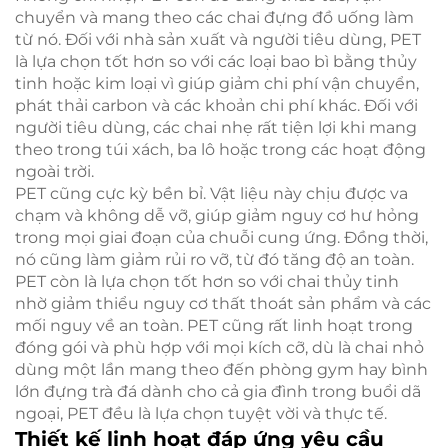
chuyển và mang theo các chai đựng đồ uống làm
từ nó. Đối với nhà sản xuất và người tiêu dùng, PET
là lựa chọn tốt hơn so với các loại bao bì bằng thủy
tinh hoặc kim loại vì giúp giảm chi phí vận chuyển,
phát thải carbon và các khoản chi phí khác. Đối với
người tiêu dùng, các chai nhẹ rất tiện lợi khi mang
theo trong túi xách, ba lô hoặc trong các hoạt động
ngoài trời.
PET cũng cực kỳ bền bỉ. Vật liệu này chịu được va
chạm và không dễ vỡ, giúp giảm nguy cơ hư hỏng
trong mọi giai đoạn của chuỗi cung ứng. Đồng thời,
nó cũng làm giảm rủi ro vỡ, từ đó tăng độ an toàn.
PET còn là lựa chọn tốt hơn so với chai thủy tinh
nhờ giảm thiểu nguy cơ thất thoát sản phẩm và các
mối nguy về an toàn. PET cũng rất linh hoạt trong
đóng gói và phù hợp với mọi kích cỡ, dù là chai nhỏ
dùng một lần mang theo đến phòng gym hay bình
lớn đựng trà đá dành cho cả gia đình trong buổi dã
ngoại, PET đều là lựa chọn tuyệt vời và thực tế.
Thiết kế linh hoạt đáp ứng yêu cầu