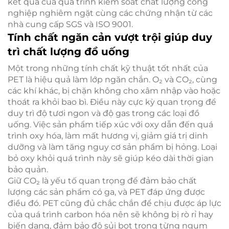
kết quả của quá trình kiểm soát chất lượng công
nghiệp nghiêm ngặt cùng các chứng nhận từ các
nhà cung cấp SGS và ISO 9001.
Tính chất ngăn cản vượt trội giúp duy
trì chất lượng đồ uống
Một trong những tính chất kỹ thuật tốt nhất của
PET là hiệu quả làm lớp ngăn chắn. O₂ và CO₂, cùng
các khí khác, bị chặn không cho xâm nhập vào hoặc
thoát ra khỏi bao bì. Điều này cực kỳ quan trọng để
duy trì độ tươi ngon và độ gas trong các loại đồ
uống. Việc sản phẩm tiếp xúc với oxy dẫn đến quá
trình oxy hóa, làm mất hương vị, giảm giá trị dinh
dưỡng và làm tăng nguy cơ sản phẩm bị hỏng. Loại
bỏ oxy khỏi quá trình này sẽ giúp kéo dài thời gian
bảo quản.
Giữ CO₂ là yếu tố quan trọng để đảm bảo chất
lượng các sản phẩm có ga, và PET đáp ứng được
điều đó. PET cũng đủ chắc chắn để chịu được áp lực
của quá trình carbon hóa nên sẽ không bị rò rỉ hay
biến dạng, đảm bảo độ sủi bọt trong từng ngụm