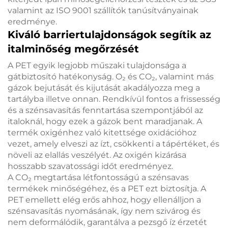
valamint az ISO 9001 szállítók tanúsítványainak
eredménye.
Kiváló barriertulajdonságok segítik az
italminőség megőrzését
A PET egyik legjobb műszaki tulajdonsága a
gátbiztosító hatékonyság. O₂ és CO₂, valamint más
gázok bejutását és kijutását akadályozza meg a
tartályba illetve onnan. Rendkívül fontos a frissesség
és a szénsavasítás fenntartása szempontjából az
italoknál, hogy ezek a gázok bent maradjanak. A
termék oxigénhez való kitettsége oxidációhoz
vezet, amely elveszi az ízt, csökkenti a tápértéket, és
növeli az elallás veszélyét. Az oxigén kizárása
hosszabb szavatossági időt eredményez.
A CO₂ megtartása létfontosságú a szénsavas
termékek minőségéhez, és a PET ezt biztosítja. A
PET emellett elég erős ahhoz, hogy ellenálljon a
szénsavasítás nyomásának, így nem szivárog és
nem deformálódik, garantálva a pezsgő íz érzetét