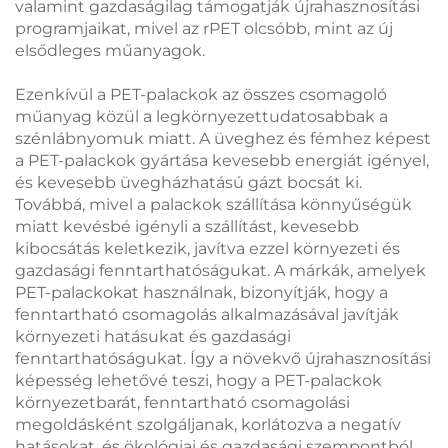
valamint gazdaságilag támogatják újrahasznosítási
programjaikat, mivel az rPET olcsóbb, mint az új
elsődleges műanyagok.
Ezenkívül a PET-palackok az összes csomagoló
műanyag közül a legkörnyezettudatosabbak a
szénlábnyomuk miatt. A üveghez és fémhez képest
a PET-palackok gyártása kevesebb energiát igényel,
és kevesebb üvegházhatású gázt bocsát ki.
Továbbá, mivel a palackok szállítása könnyűségük
miatt kevésbé igényli a szállítást, kevesebb
kibocsátás keletkezik, javítva ezzel környezeti és
gazdasági fenntarthatóságukat. A márkák, amelyek
PET-palackokat használnak, bizonyítják, hogy a
fenntartható csomagolás alkalmazásával javítják
környezeti hatásukat és gazdasági
fenntarthatóságukat. Így a növekvő újrahasznosítási
képesség lehetővé teszi, hogy a PET-palackok
környezetbarát, fenntartható csomagolási
megoldásként szolgáljanak, korlátozva a negatív
hatásokat, és ökológiai és gazdasági szempontból