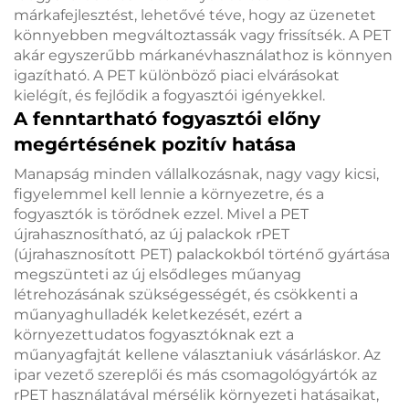
márkafejlesztést, lehetővé téve, hogy az üzenetet
könnyebben megváltoztassák vagy frissítsék. A PET
akár egyszerűbb márkanévhasználathoz is könnyen
igazítható. A PET különböző piaci elvárásokat
kielégít, és fejlődik a fogyasztói igényekkel.
A fenntartható fogyasztói előny
megértésének pozitív hatása
Manapság minden vállalkozásnak, nagy vagy kicsi,
figyelemmel kell lennie a környezetre, és a
fogyasztók is törődnek ezzel. Mivel a PET
újrahasznosítható, az új palackok rPET
(újrahasznosított PET) palackokból történő gyártása
megszünteti az új elsődleges műanyag
létrehozásának szükségességét, és csökkenti a
műanyaghulladék keletkezését, ezért a
környezettudatos fogyasztóknak ezt a
műanyagfajtát kellene választaniuk vásárláskor. Az
ipar vezető szereplői és más csomagológyártók az
rPET használatával mérsélik környezeti hatásaikat,