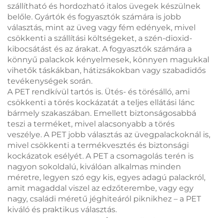
szállítható és hordozható italos üvegek készülnek
belőle. Gyártók és fogyasztók számára is jobb
választás, mint az üveg vagy fém edények, mivel
csökkenti a szállítási költségeket, a szén-dioxid-
kibocsátást és az árakat. A fogyasztók számára a
könnyű palackok kényelmesek, könnyen magukkal
vihetők táskákban, hátizsákokban vagy szabadidős
tevékenységek során.
A PET rendkívül tartós is. Ütés- és törésálló, ami
csökkenti a törés kockázatát a teljes ellátási lánc
bármely szakaszában. Emellett biztonságosabbá
teszi a terméket, mivel alacsonyabb a törés
veszélye. A PET jobb választás az üvegpalackoknál is,
mivel csökkenti a termékvesztés és biztonsági
kockázatok esélyét. A PET a csomagolás terén is
nagyon sokoldalú, kiválóan alkalmas minden
méretre, legyen szó egy kis, egyes adagú palackról,
amit magaddal viszel az edzőterembe, vagy egy
nagy, családi méretű jéghiteáról piknikhez – a PET
kiváló és praktikus választás.