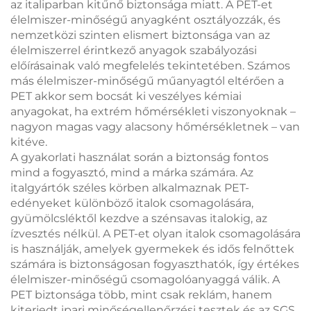
az italiparban kitűnő biztonsága miatt. A PET-et
élelmiszer-minőségű anyagként osztályozzák, és
nemzetközi szinten elismert biztonsága van az
élelmiszerrel érintkező anyagok szabályozási
előírásainak való megfelelés tekintetében. Számos
más élelmiszer-minőségű műanyagtól eltérően a
PET akkor sem bocsát ki veszélyes kémiai
anyagokat, ha extrém hőmérsékleti viszonyoknak –
nagyon magas vagy alacsony hőmérsékletnek – van
kitéve.
A gyakorlati használat során a biztonság fontos
mind a fogyasztó, mind a márka számára. Az
italgyártók széles körben alkalmaznak PET-
edényeket különböző italok csomagolására,
gyümölcsléktől kezdve a szénsavas italokig, az
ízvesztés nélkül. A PET-et olyan italok csomagolására
is használják, amelyek gyermekek és idős felnőttek
számára is biztonságosan fogyaszthatók, így értékes
élelmiszer-minőségű csomagolóanyaggá válik. A
PET biztonsága több, mint csak reklám, hanem
kiterjedt ipari minőségellenőrzési tesztek és az SGS