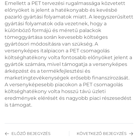
Emellett a PET tervezési rugalmassága közvetett
előnyöket is jelent a hatékonyabb és kevésbé
pazarló gyártási folyamatok miatt. A leegyszerűsített
gyártási folyamatok oda vezetnek, hogy a
különböző formájú és méretű palackok
tömeggyártása során kevesebb költséges
gyártósori módosításra van szükség. A
versenyképes italpiacon a PET csomagolás
költséghatékony volta fontosabb előnyöket jelent a
gyártók számára, mivel támogatja a versenyképes
árképzést és a termékfejlesztési és
marketingtevékenységek erősebb finanszírozását.
A versenyképesebb piacokon a PET csomagolás
költséghatékony volta hosszú távú üzleti
eredmények elérését és nagyobb piaci részesedést
is támogat.
ELŐZŐ BEJEGYZÉS
KÖVETKEZŐ BEJEGYZÉS