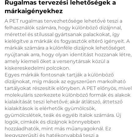
Rugalmas tervezési lehetőségek a
márkaigényekhez
A PET rugalmas tervezhetősége lehetővé teszi a
felhasználók számára, hogy különböző dizájnnal,
mérettel és stílussal gyártsanak palackokat, így
kielégítve a márkák és fogyasztók eltérő igényeit. A
márkák számára a különféle dizájnok lehetőséget
nyújtanak arra, hogy olyan identitást hozzanak létre,
amely kiemeli őket a versenytársak közül a
kiskereskedelmi polcokon.
Egyes márkák fontosnak tartják a különböző
dizájnokat, míg mások az egyszerűen markolható
tartályokat részesítik előnyben. A PET előnyös, mivel
molekuláris szerkezete különböző formák és alakok
kialakítását teszi lehetővé; akár átlátszó, áttetsző
kialakítások is elérhetők gyümölcsök,
gyümölcslétek, teák és egyéb italok számára. Új
logók, címkék és dizájnok könnyebben
hozzáadhatók, mint más műanyagoknál. Ez
leegyszerűsíti és hatékonyabbá teszi a