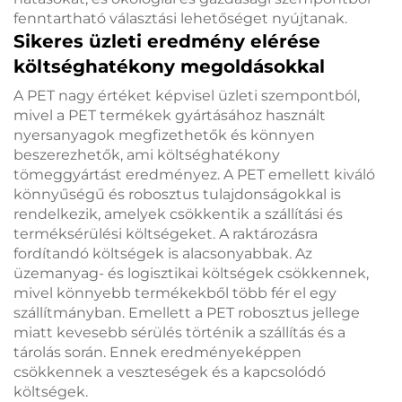
fenntartható választási lehetőséget nyújtanak.
Sikeres üzleti eredmény elérése
költséghatékony megoldásokkal
A PET nagy értéket képvisel üzleti szempontból,
mivel a PET termékek gyártásához használt
nyersanyagok megfizethetők és könnyen
beszerezhetők, ami költséghatékony
tömeggyártást eredményez. A PET emellett kiváló
könnyűségű és robosztus tulajdonságokkal is
rendelkezik, amelyek csökkentik a szállítási és
terméksérülési költségeket. A raktározásra
fordítandó költségek is alacsonyabbak. Az
üzemanyag- és logisztikai költségek csökkennek,
mivel könnyebb termékekből több fér el egy
szállítmányban. Emellett a PET robosztus jellege
miatt kevesebb sérülés történik a szállítás és a
tárolás során. Ennek eredményeképpen
csökkennek a veszteségek és a kapcsolódó
költségek.