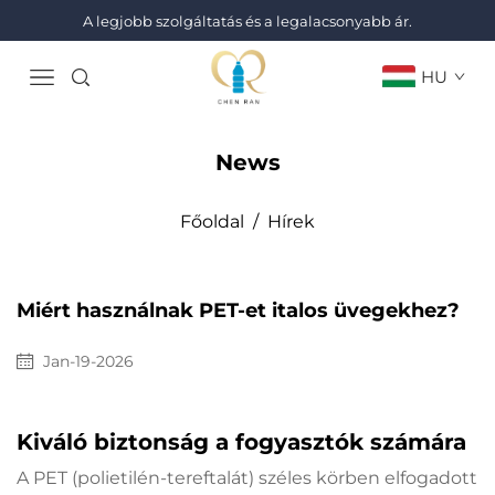
A legjobb szolgáltatás és a legalacsonyabb ár.
HU
News
Főoldal
/
Hírek
Miért használnak PET-et italos üvegekhez?
Jan-19-2026
Kiváló biztonság a fogyasztók számára
A PET (polietilén-tereftalát) széles körben elfogadott