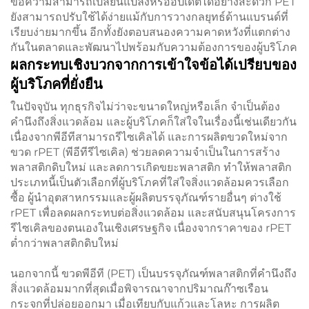
ข้อความสามารถเปลี่ยนแปลงหรืออัปเดตได้อย่างสะดวก PET
ยังสามารถปรับใช้ได้ง่ายแม้กับการวางกลยุทธ์ด้านแบรนด์ที่
เรียบง่ายมากขึ้น อีกทั้งยังตอบสนองความคาดหวังที่แตกต่าง
กันในตลาดและพัฒนาไปพร้อมกับความต้องการของผู้บริโภค
ผลกระทบเชิงบวกจากการเข้าใจข้อได้เปรียบของ
ผู้บริโภคที่ยั่งยืน
ในปัจจุบัน ทุกธุรกิจไม่ว่าจะขนาดใหญ่หรือเล็ก จำเป็นต้อง
คำนึงถึงสิ่งแวดล้อม และผู้บริโภคก็ใส่ใจในเรื่องนี้เช่นเดียวกัน
เนื่องจากพีอีทีสามารถรีไซเคิลได้ และการผลิตขวดใหม่จาก
ขวด rPET (พีอีทีรีไซเคิล) ช่วยลดความจำเป็นในการสร้าง
พลาสติกดิบใหม่ และลดการเกิดขยะพลาสติก ทำให้พลาสติก
ประเภทนี้เป็นตัวเลือกที่ผู้บริโภคที่ใส่ใจสิ่งแวดล้อมควรเลือก
ซื้อ ผู้นำอุตสาหกรรมและผู้ผลิตบรรจุภัณฑ์รายอื่นๆ ต่างใช้
rPET เพื่อลดผลกระทบต่อสิ่งแวดล้อม และสนับสนุนโครงการ
รีไซเคิลของตนเองในเชิงเศรษฐกิจ เนื่องจากราคาของ rPET
ต่ำกว่าพลาสติกดิบใหม่
นอกจากนี้ ขวดพีอีที (PET) เป็นบรรจุภัณฑ์พลาสติกที่คำนึงถึง
สิ่งแวดล้อมมากที่สุดเมื่อพิจารณาจากปริมาณก๊าซเรือน
กระจกที่ปล่อยออกมา เมื่อเทียบกับแก้วและโลหะ การผลิต