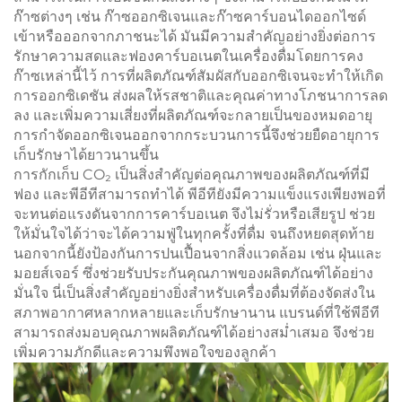
ก๊าซต่างๆ เช่น ก๊าซออกซิเจนและก๊าซคาร์บอนไดออกไซด์
เข้าหรือออกจากภาชนะได้ มันมีความสำคัญอย่างยิ่งต่อการ
รักษาความสดและฟองคาร์บอเนตในเครื่องดื่มโดยการคง
ก๊าซเหล่านี้ไว้ การที่ผลิตภัณฑ์สัมผัสกับออกซิเจนจะทำให้เกิด
การออกซิเดชัน ส่งผลให้รสชาติและคุณค่าทางโภชนาการลด
ลง และเพิ่มความเสี่ยงที่ผลิตภัณฑ์จะกลายเป็นของหมดอายุ
การกำจัดออกซิเจนออกจากกระบวนการนี้จึงช่วยยืดอายุการ
เก็บรักษาได้ยาวนานขึ้น
การกักเก็บ CO₂ เป็นสิ่งสำคัญต่อคุณภาพของผลิตภัณฑ์ที่มี
ฟอง และพีอีทีสามารถทำได้ พีอีทียังมีความแข็งแรงเพียงพอที่
จะทนต่อแรงดันจากการคาร์บอเนต จึงไม่รั่วหรือเสียรูป ช่วย
ให้มั่นใจได้ว่าจะได้ความฟู่ในทุกครั้งที่ดื่ม จนถึงหยดสุดท้าย
นอกจากนี้ยังป้องกันการปนเปื้อนจากสิ่งแวดล้อม เช่น ฝุ่นและ
มอยส์เจอร์ ซึ่งช่วยรับประกันคุณภาพของผลิตภัณฑ์ได้อย่าง
มั่นใจ นี่เป็นสิ่งสำคัญอย่างยิ่งสำหรับเครื่องดื่มที่ต้องจัดส่งใน
สภาพอากาศหลากหลายและเก็บรักษานาน แบรนด์ที่ใช้พีอีที
สามารถส่งมอบคุณภาพผลิตภัณฑ์ได้อย่างสม่ำเสมอ จึงช่วย
เพิ่มความภักดีและความพึงพอใจของลูกค้า