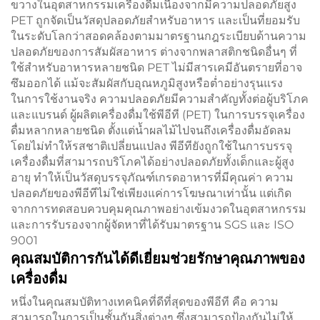
ขวางในอุตสาหกรรมเครื่องดื่มเนื่องจากมีความปลอดภัยสูง
PET ถูกจัดเป็นวัสดุปลอดภัยสำหรับอาหาร และเป็นที่ยอมรับ
ในระดับโลกว่าสอดคล้องตามมาตรฐานกฎระเบียบด้านความ
ปลอดภัยของการสัมผัสอาหาร ต่างจากพลาสติกชนิดอื่นๆ ที่
ใช้สำหรับอาหารหลายชนิด PET ไม่มีสารเคมีอันตรายที่อาจ
ซึมออกได้ แม้จะสัมผัสกับอุณหภูมิสูงหรือต่ำอย่างรุนแรง
ในการใช้งานจริง ความปลอดภัยมีความสำคัญทั้งต่อผู้บริโภค
และแบรนด์ ผู้ผลิตเครื่องดื่มใช้พีอีที (PET) ในการบรรจุเครื่อง
ดื่มหลากหลายชนิด ตั้งแต่น้ำผลไม้ไปจนถึงเครื่องดื่มอัดลม
โดยไม่ทำให้รสชาติเปลี่ยนแปลง พีอีทียังถูกใช้ในการบรรจุ
เครื่องดื่มที่สามารถบริโภคได้อย่างปลอดภัยทั้งเด็กและผู้สูง
อายุ ทำให้เป็นวัสดุบรรจุภัณฑ์เกรดอาหารที่มีคุณค่า ความ
ปลอดภัยของพีอีทีไม่ใช่เพียงแค่การโฆษณาเท่านั้น แต่เกิด
จากการทดสอบควบคุมคุณภาพอย่างเข้มงวดในอุตสาหกรรม
และการรับรองจากผู้จัดหาที่ได้รับมาตรฐาน SGS และ ISO
9001
คุณสมบัติการกันได้ดีเยี่ยมช่วยรักษาคุณภาพของ
เครื่องดื่ม
หนึ่งในคุณสมบัติทางเทคนิคที่ดีที่สุดของพีอีที คือ ความ
สามารถในการเป็นชั้นกันสิ่งต่างๆ ซึ่งสามารถป้องกันไม่ให้