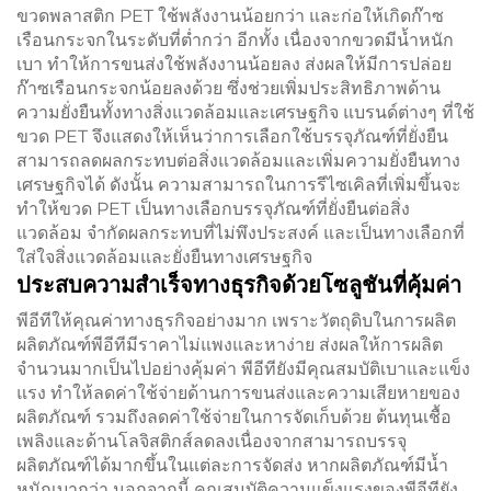
ขวดพลาสติก PET ใช้พลังงานน้อยกว่า และก่อให้เกิดก๊าซ
เรือนกระจกในระดับที่ต่ำกว่า อีกทั้ง เนื่องจากขวดมีน้ำหนัก
เบา ทำให้การขนส่งใช้พลังงานน้อยลง ส่งผลให้มีการปล่อย
ก๊าซเรือนกระจกน้อยลงด้วย ซึ่งช่วยเพิ่มประสิทธิภาพด้าน
ความยั่งยืนทั้งทางสิ่งแวดล้อมและเศรษฐกิจ แบรนด์ต่างๆ ที่ใช้
ขวด PET จึงแสดงให้เห็นว่าการเลือกใช้บรรจุภัณฑ์ที่ยั่งยืน
สามารถลดผลกระทบต่อสิ่งแวดล้อมและเพิ่มความยั่งยืนทาง
เศรษฐกิจได้ ดังนั้น ความสามารถในการรีไซเคิลที่เพิ่มขึ้นจะ
ทำให้ขวด PET เป็นทางเลือกบรรจุภัณฑ์ที่ยั่งยืนต่อสิ่ง
แวดล้อม จำกัดผลกระทบที่ไม่พึงประสงค์ และเป็นทางเลือกที่
ใส่ใจสิ่งแวดล้อมและยั่งยืนทางเศรษฐกิจ
ประสบความสำเร็จทางธุรกิจด้วยโซลูชันที่คุ้มค่า
พีอีทีให้คุณค่าทางธุรกิจอย่างมาก เพราะวัตถุดิบในการผลิต
ผลิตภัณฑ์พีอีทีมีราคาไม่แพงและหาง่าย ส่งผลให้การผลิต
จำนวนมากเป็นไปอย่างคุ้มค่า พีอีทียังมีคุณสมบัติเบาและแข็ง
แรง ทำให้ลดค่าใช้จ่ายด้านการขนส่งและความเสียหายของ
ผลิตภัณฑ์ รวมถึงลดค่าใช้จ่ายในการจัดเก็บด้วย ต้นทุนเชื้อ
เพลิงและด้านโลจิสติกส์ลดลงเนื่องจากสามารถบรรจุ
ผลิตภัณฑ์ได้มากขึ้นในแต่ละการจัดส่ง หากผลิตภัณฑ์มีน้ำ
หนักเบากว่า นอกจากนี้ คุณสมบัติความแข็งแรงของพีอีทียัง