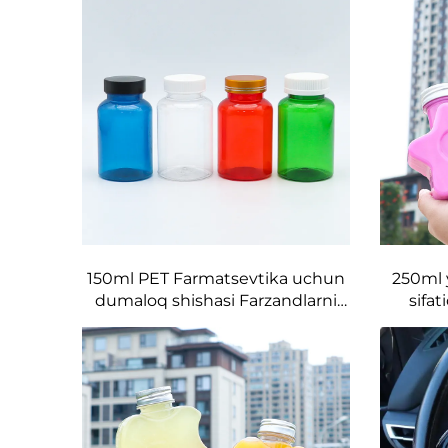
150ml PET Farmatsevtika uchun
250ml 
dumaloq shishasi Farzandlarni
sifa
himoya qiluvchi vintli qopqog'i
yasalgan
bilan yashil qizil jigarrang quvurli
ichimlik
pilldor va kapsulalar uchun
ijodiy
dorilarni saqlash uchun