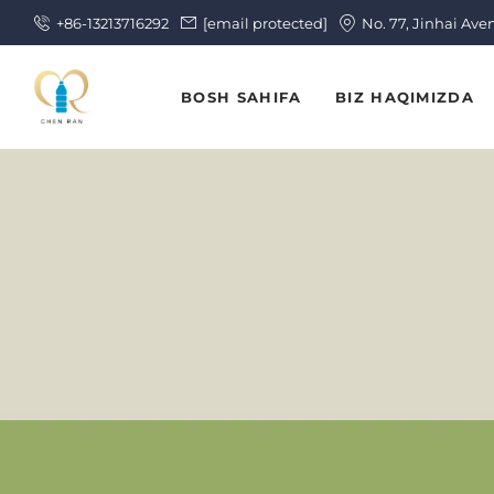
+86-13213716292
[email protected]
No. 77, Jinhai Ave
BOSH SAHIFA
BIZ HAQIMIZDA