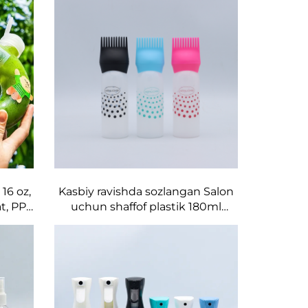
16 oz,
Kasbiy ravishda sozlangan Salon
t, PP
uchun shaffof plastik 180ml
damli,
siqish vositasi bilan ta'minlangan
idishlar soch moyi va bo'yoq
uchun idish