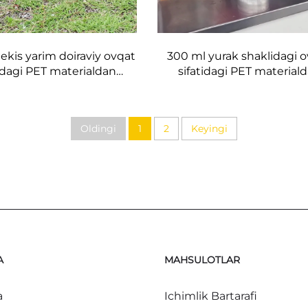
ekis yarim doiraviy ovqat
300 ml yurak shaklidagi 
tidagi PET materialdan
sifatidagi PET material
n plastik idish idishlari
yasalgan plastik idish idis
t va sutli choy saqlash
sharbat va ichimliklarni o
uchun
saqlashi mumkin, tez sotil
Oldingi
1
2
Keyingi
mahsulot
A
MAHSULOTLAR
a
Ichimlik Bartarafi