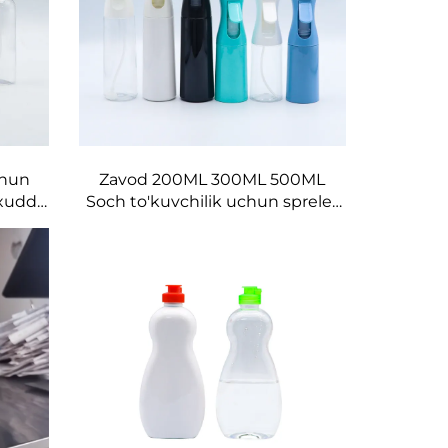
chun
Zavod 200ML 300ML 500ML
 xuddi
Soch to'kuvchilik uchun spreler
shlab
idish Salondagi soch ustalarining
ari
vositalari Suv sepish vositasi
alarni