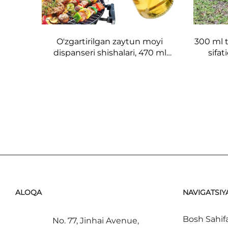
O'zgartirilgan zaytun moyi
300 ml t
dispanseri shishalari, 470 ml
sifa
shishadan yasalgan moydan
yasalga
foydalanish uchun pichqilator,
sharba
sifatli nozzllar bilan, barbekyu
uchun
ALOQA
NAVIGATSIY
Bosh Sahif
No. 77, Jinhai Avenue,