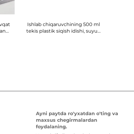
ovqat
Ishlab chiqaruvchining 500 ml
dan
tekis plastik siqish idishi, suyuq
hlari
mahsulotlar uchun, idish va
'zida
sig'imlar uchun sovutish sovutish
adigan
va pet kleymlari uchun brend
Ayni paytda ro'yxatdan o'ting va
maxsus chegirmalardan
foydalaning.