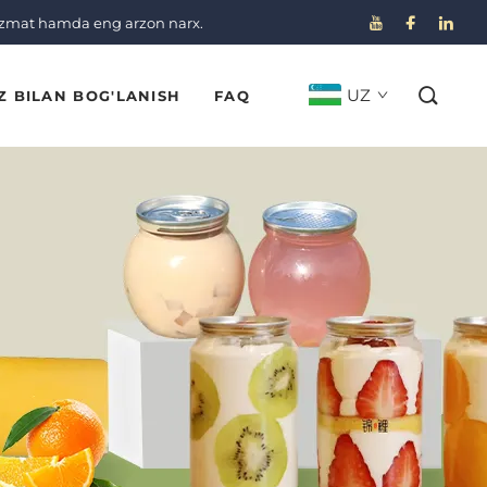
izmat hamda eng arzon narx.
UZ
Z BILAN BOG'LANISH
FAQ