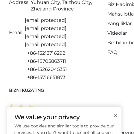
Address:
Yuhuan City, Taizhou City,
Biz Haqimi
Zhejiang Province
Mahsulotla
[email protected]
Yangiliklar
[email protected]
Email:
Videolar
[email protected]
Biz bilan b
[email protected]
FAQ
+86-13213716292
+86-18705863711
+86-13262045351
+86-15716651873
BIZNI KUZATING
We value your privacy
We use cookies and similar tools to provide our
Copyrig
services. If you don't want to accept all cookies,