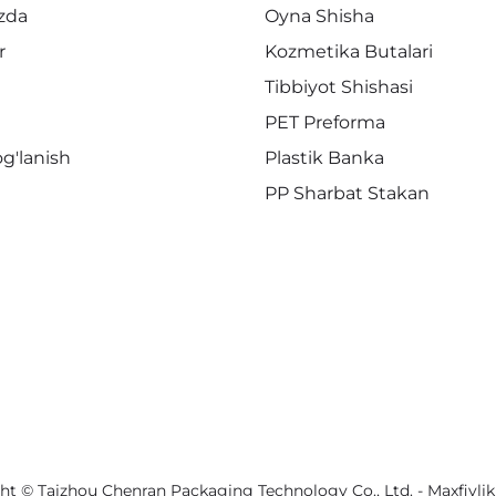
zda
Oyna Shisha
r
Kozmetika Butalari
Tibbiyot Shishasi
PET Preforma
og'lanish
Plastik Banka
PP Sharbat Stakan
ht © Taizhou Chenran Packaging Technology Co., Ltd. -
Maxfiylik