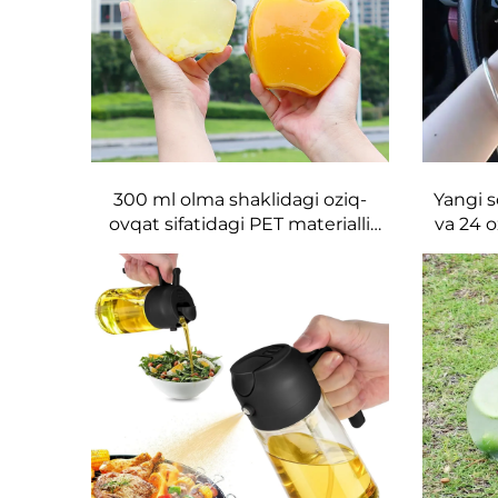
300 ml olma shaklidagi oziq-
Yangi s
ovqat sifatidagi PET materialli
va 24 o
plastik idish sharbati va
qopqog
ichimliklarni saqlash uchun
xona
mo'ljallangan, ijodiy dizayn,
bolalar yoqtiradi