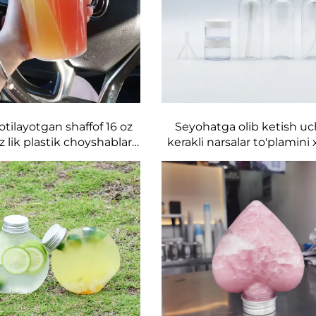
otilayotgan shaffof 16 oz
Seyohatga olib ketish u
z lik plastik choyshablar
kerakli narsalar to'plamini
'i va quvurlari bilan 2-
50ML plastik shishalarni i
lik Boba choyshablari
chiqaruvchilarning idishl
Seyohat uchun asosiy nars
saqlash uchun