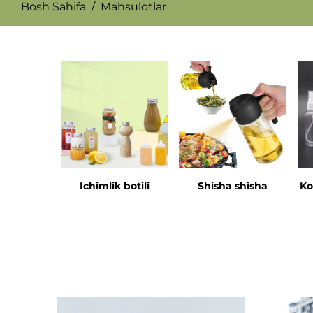
Bosh Sahifa
/
Mahsulotlar
Ichimlik botili
Shisha shisha
Ko