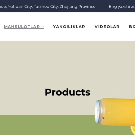
nue, Yuhuan City, Taizhou City, Zhejiang Province
Eng yaxshi x
MAHSULOTLAR
YANGILIKLAR
VIDEOLAR
BI
Products