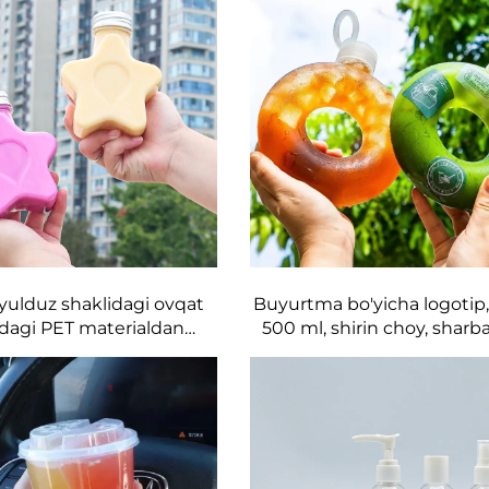
yulduz shaklidagi ovqat
Buyurtma bo'yicha logotip, 
tidagi PET materialdan
500 ml, shirin choy, sharba
 plastik idish sharbati va
idish, yuqori haroratga chi
larni saqlash uchun qulay
shirinlik shishasi
 dizayn bolalar yoqtiradi