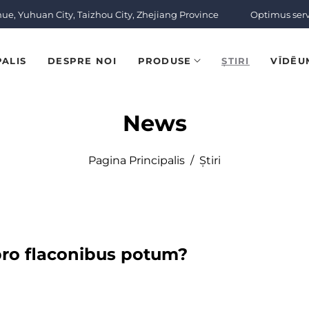
nue, Yuhuan City, Taizhou City, Zhejiang Province
Optimus ser
PALIS
DESPRE NOI
PRODUSE
ȘTIRI
VĪDĒU
News
Pagina Principalis
/
Știri
pro flaconibus potum?