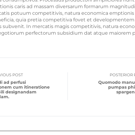
uctionis caris ad massam diversarum formarum magnit
catis potuum competitivis, natura economica emptionis
ficia, quia pretia competitiva fovet et developmentem
subvenit. In mercatis magis competitivis, natura econ
negotiorum perfectorum subsidium dat atque maiorem 
VIOUS POST
POSTERIOR 
i ad perfusi
Quomodo manu 
onem cum itineratione
pumpas phi
ili designandam
spargen
dam.