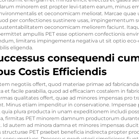
llarum minorem est propter levi-tatem earum, minus em
environmentalis et oeconomicam meliorat. Marcae quae 
uod per confectiones sustinere usas, impingementum
sustentabilitatem oeconomicam meliorem faciunt. Itaqu
 permittet ampullis PET esse optionem confectionis envi
ndum, limitans impingementa negativa ut sit optio eco-
ilis eligenda.
Successus consequendi cu
bus Costis Efficiendis
em negotiis offert, quod materiae primae ad fabricand
t facile parabilia, quod ad efficaciam costalem in fabr
firmas qualitates offert, quae ad minores impensas pro 
 Minus etiam impenditur in conservatione. Impensae p
, quia plura producta in unam expeditionem includi poss
erea, firmitas PET minorem damnum productorum durante
it. Id autem ad minora damna et minores impensas ducit
tas structurae PET praebet beneficia indirecta propter pr
s consumptivos. Processus productorii simpliciores fiunt