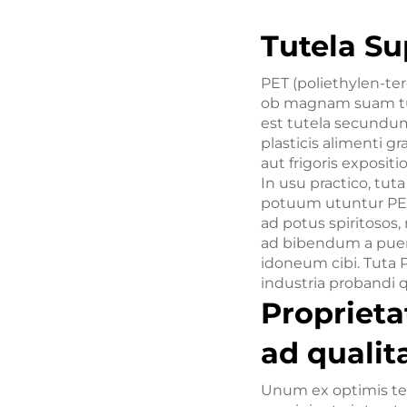
Tutela S
PET (poliethylen-t
ob magnam suam tu
est tutela secundum
plasticis alimenti g
aut frigoris expositi
In usu practico, t
potuum utuntur PET
ad potus spiritosos
ad bibendum a pueri
idoneum cibi. Tuta 
industria probandi q
Proprieta
ad quali
Unum ex optimis tech