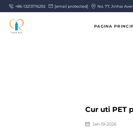
+86-13213716292
[email protected]
No. 77, Jinhai Ave
PAGINA PRINCI
Cur uti PET 
Jan-19-2026