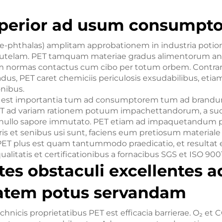
uperior ad usum consumpto
ere-phthalas) amplitam approbationem in industria pot
telam. PET tamquam materiae gradus alimentorum annu
 normas contactus cum cibo per totum orbem. Contrari
radus, PET caret chemiciis periculosis exsudabilibus, etiam
onibus.
uta est importantia tum ad consumptorem tum ad brandu
 ad variam rationem potuum impachettandorum, a suc
, nullo sapore immutato. PET etiam ad impaquetandum p
s et senibus usi sunt, faciens eum pretiosum material
PET plus est quam tantummodo praedicatio, et resultat 
ualitatis et certificationibus a fornacibus SGS et ISO 9001
tes obstaculi excellentes a
tatem potus servandam
nicis proprietatibus PET est efficacia barrierae. O₂ et CO