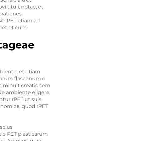
i tituli, notae, et
orationes
sit. PET etiam ad
ndet et cum
ntageae
iente, et etiam
ovorum flasconum e
et minuit creationem
 de ambiente eligere
ntur rPET ut suis
onomice, quod rPET
scius
tio PET plasticarum
a. Amplius, quia