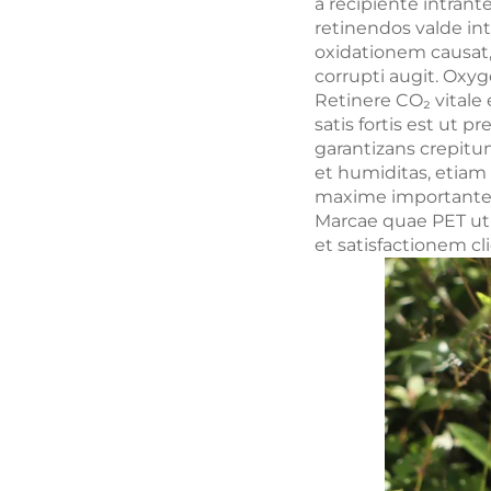
a recipiente intran
retinendos valde i
oxidationem causat,
corrupti augit. Oxyg
Retinere CO₂ vitale
satis fortis est ut 
garantizans crepitu
et humiditas, etiam
maxime importante e
Marcae quae PET utu
et satisfactionem c