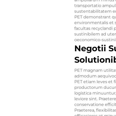
transportatio ampu
sustentabilitatem 
PET demonstrant q
environmentalis et 
facultas recyclandi
sustinibilem ad ute
oeconomico-sustinib
Negotii 
Solutioni
PET magnam utilitat
admodum aequivoca e
PET etiam leves et 
productorum ducunt.
logistica minuuntur
leviore sint. Praet
conservatione effic
Praeterea, flexibili
efficaciores et minu