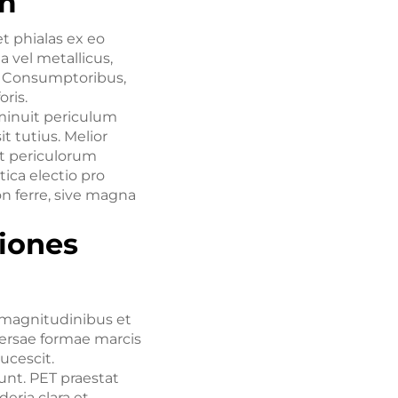
um
et phialas ex eo
 vel metallicus,
. Consumptoribus,
oris.
d minuit periculum
t tutius. Melior
t periculorum
ica electio pro
 ferre, sive magna
tiones
, magnitudinibus et
versae formae marcis
ucescit.
unt. PET praestat
eria clara et