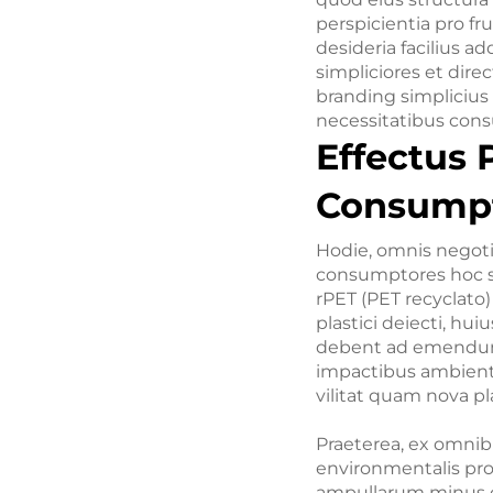
perspicientia pro fru
desideria facilius a
simpliciores et direc
branding simplicius
necessitatibus con
Effectus 
Consumpt
Hodie, omnis negot
consumptores hoc sp
rPET (PET recyclato
plastici deiecti, h
debent ad emendum. 
impactibus ambient
vilitat quam nova pl
Praeterea, ex omnib
environmentalis pro
ampullarum minus co