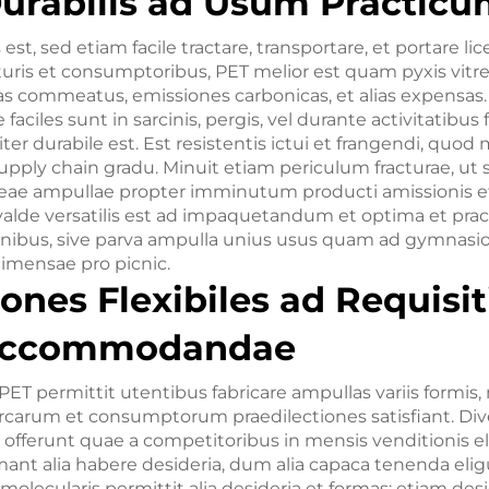
Durabilis ad Usum Practic
st, sed etiam facile tractare, transportare, et portare lic
uris et consumptoribus, PET melior est quam pyxis vitrea
s commeatus, emissiones carbonicas, et alias expensas
faciles sunt in sarcinis, pergis, vel durante activitatibus f
iter durabile est. Est resistentis ictui et frangendi, quo
supply chain gradu. Minuit etiam periculum fracturae, ut si
reae ampullae propter imminutum producti amissionis e
valde versatilis est ad impaquetandum et optima et pract
ibus, sive parva ampulla unius usus quam ad gymnasion
dimensae pro picnic.
ones Flexibiles ad Requisi
Accommodandae
s PET permittit utentibus fabricare ampullas variis formis
marcarum et consumptorum praedilectiones satisfiant. Di
 offerunt quae a competitoribus in mensis venditionis el
mant alia habere desideria, dum alia capaca tenenda elig
molecularis permittit alia desideria et formas; etiam desid