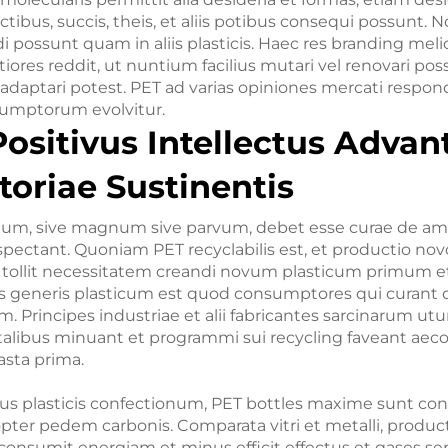
ctibus, succis, theis, et aliis potibus consequi possunt. Nov
ddi possunt quam in aliis plasticis. Haec res branding meli
tiores reddit, ut nuntium facilius mutari vel renovari pos
 adaptari potest. PET ad varias opiniones mercati respo
sumptorum evolvitur.
Positivus Intellectus Adva
oriae Sustinentis
ium, sive magnum sive parvum, debet esse curae de amb
ectant. Quoniam PET recyclabilis est, et productio n
) tollit necessitatem creandi novum plasticum primum 
uius generis plasticum est quod consumptores qui curant
Principes industriae et alii fabricantes sarcinarum utu
alibus minuant et programmi sui recycling faveant aec
asta prima.
us plasticis confectionum, PET bottles maxime sunt con
pter pedem carbonis. Comparata vitri et metalli, produc
nsumit energiam et minus efficit effectus et gases serr