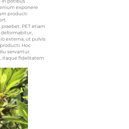
 in potibus
ygenium exponere
lum producti
rt.
 praebet. PET etiam
c deformabitur,
 externa, ut pulvis
producti. Hoc
iu servantur.
 itaque fidelitatem