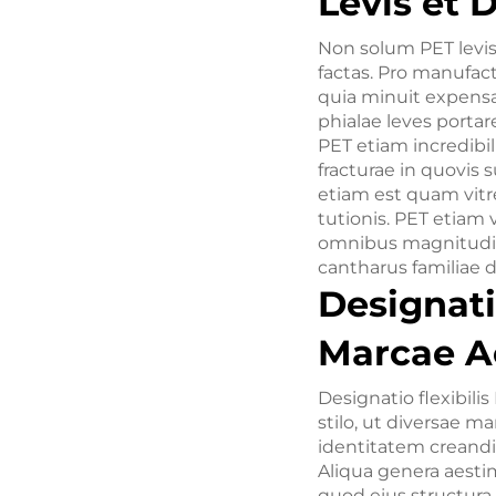
Levis et 
Non solum PET levis e
factas. Pro manufact
quia minuit expensa
phialae leves portare 
PET etiam incredibil
fracturae in quovis 
etiam est quam vit
tutionis. PET etiam 
omnibus magnitudin
cantharus familiae 
Designati
Marcae 
Designatio flexibili
stilo, ut diversae 
identitatem creandi
Aliqua genera aesti
quod eius structura 