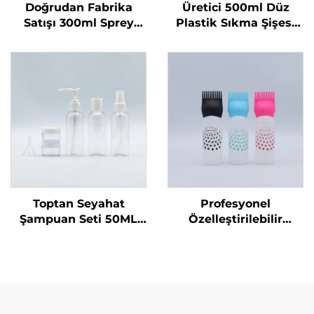
Doğrudan Fabrika
Üretici 500ml Düz
Satışı 300ml Sprey
Plastik Sıkma Şişesi
Şişe Tek Kullanımlık
Sıvı Ürünler İçin Özel
Yuvarlak Omuzlu
Logolu Bulaşık Sabunu
Şeffaf PET Plastik Şişe
ve Evcil Hayvan
Bakımı Ambalajı ve
Mühürleme
Toptan Seyahat
Profesyonel
Şampuan Seti 50ML
Özelleştirilebilir
Plastik Şişeler Üretici
Kuaför Boş Şeffaf
Ambalaj Seyahat
Plastik 180ml Sıkma
Temel Ürünleri için
Uygulama Şişeleri Saç
Uygun
Yağı Saç Boyama
Şişesi