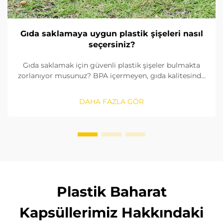
Gıda saklamaya uygun plastik şişeleri nasıl
seçersiniz?
Gıda saklamak için güvenli plastik şişeler bulmakta
zorlanıyor musunuz? BPA içermeyen, gıda kalitesinde
malzemeleri nasıl tanımlayacağınızı, contaları nasıl
kontrol edeceğinizi ve doğru boyutu nasıl
DAHA FAZLA GÖR
seçeceğinizi öğrenin. FDA ve AB standartlarına
uygunluğu sağlayın. Şimdi okuyun.
Plastik Baharat
Kapsüllerimiz Hakkındaki