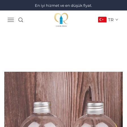
En iyi hizmet ve en düşük fiyat.
TR