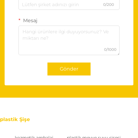
0/200
Mesaj
0/1000
Gönder
plastik Şişe
kozmetik ambalaj
plastik meyve suyu şişesi