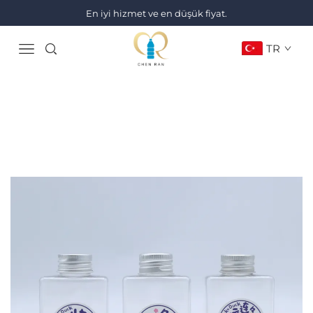
En iyi hizmet ve en düşük fiyat.
TR