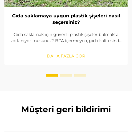
Gıda saklamaya uygun plastik şişeleri nasıl
seçersiniz?
Gıda saklamak için güvenli plastik şişeler bulmakta
zorlanıyor musunuz? BPA içermeyen, gıda kalitesinde
malzemeleri nasıl tanımlayacağınızı, contaları nasıl
kontrol edeceğinizi ve doğru boyutu nasıl
DAHA FAZLA GÖR
seçeceğinizi öğrenin. FDA ve AB standartlarına
uygunluğu sağlayın. Şimdi okuyun.
Müşteri geri bildirimi