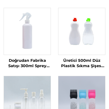
Doğrudan Fabrika
Üretici 500ml Düz
Satışı 300ml Sprey
Plastik Sıkma Şişesi
Şişe Tek Kullanımlık
Sıvı Ürünler İçin Özel
Yuvarlak Omuzlu
Logolu Bulaşık Sabunu
Şeffaf PET Plastik Şişe
ve Evcil Hayvan
Bakımı Ambalajı ve
Mühürleme