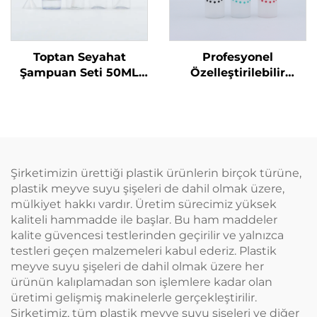
Toptan Seyahat
Profesyonel
Şampuan Seti 50ML
Özelleştirilebilir
Plastik Şişeler Üretici
Kuaför Boş Şeffaf
Ambalaj Seyahat
Plastik 180ml Sıkma
Temel Ürünleri için
Uygulama Şişeleri Saç
Uygun
Yağı Saç Boyama
Şişesi
Şirketimizin ürettiği plastik ürünlerin birçok türüne,
plastik meyve suyu şişeleri de dahil olmak üzere,
mülkiyet hakkı vardır. Üretim sürecimiz yüksek
kaliteli hammadde ile başlar. Bu ham maddeler
kalite güvencesi testlerinden geçirilir ve yalnızca
testleri geçen malzemeleri kabul ederiz. Plastik
meyve suyu şişeleri de dahil olmak üzere her
ürünün kalıplamadan son işlemlere kadar olan
üretimi gelişmiş makinelerle gerçekleştirilir.
Şirketimiz, tüm plastik meyve suyu şişeleri ve diğer