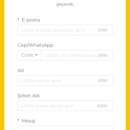
geçecek.
E-posta
0/100
Cep/WhatsApp
Code
0/100
Ad
0/100
Şirket Adı
0/200
Mesaj