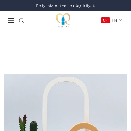
En iyi hizmet ve en düşük fiyat.
TR