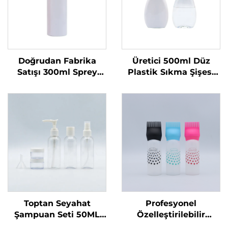
Doğrudan Fabrika
Üretici 500ml Düz
Satışı 300ml Sprey
Plastik Sıkma Şişesi
Şişe Tek Kullanımlık
Sıvı Ürünler İçin Özel
Yuvarlak Omuzlu
Logolu Bulaşık Sabunu
Şeffaf PET Plastik Şişe
ve Evcil Hayvan
Bakımı Ambalajı ve
Mühürleme
Toptan Seyahat
Profesyonel
Şampuan Seti 50ML
Özelleştirilebilir
Plastik Şişeler Üretici
Kuaför Boş Şeffaf