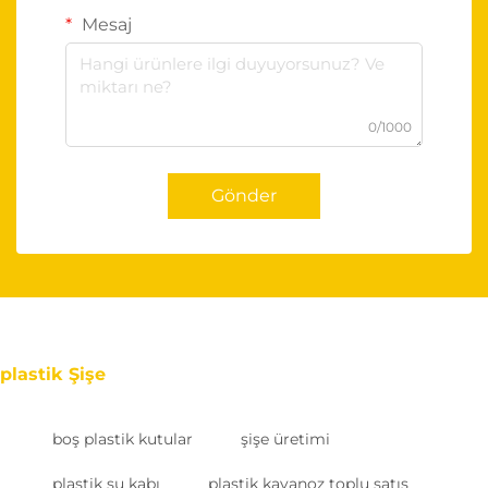
Mesaj
0/1000
Gönder
plastik Şişe
boş plastik kutular
şişe üretimi
plastik su kabı
plastik kavanoz toplu satış