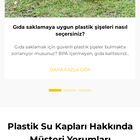
Gıda saklamaya uygun plastik şişeleri nasıl
seçersiniz?
Gıda saklamak için güvenli plastik şişeler bulmakta
zorlanıyor musunuz? BPA içermeyen, gıda kalitesinde
malzemeleri nasıl tanımlayacağınızı, contaları nasıl
kontrol edeceğinizi ve doğru boyutu nasıl
DAHA FAZLA GÖR
seçeceğinizi öğrenin. FDA ve AB standartlarına
uygunluğu sağlayın. Şimdi okuyun.
Plastik Su Kapları Hakkında
Müşteri Yorumları