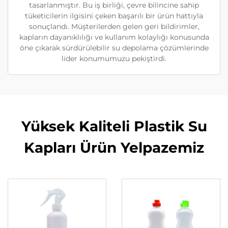
tasarlanmıştır. Bu iş birliği, çevre bilincine sahip
tüketicilerin ilgisini çeken başarılı bir ürün hattıyla
sonuçlandı. Müşterilerden gelen geri bildirimler,
kapların dayanıklılığı ve kullanım kolaylığı konusunda
öne çıkarak sürdürülebilir su depolama çözümlerinde
lider konumumuzu pekiştirdi.
Yüksek Kaliteli Plastik Su
Kapları Ürün Yelpazemiz