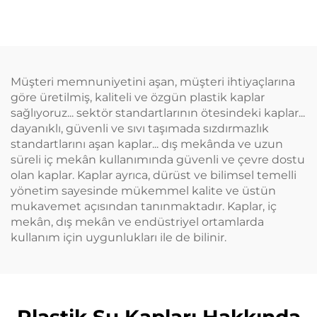
Ambalaj Seyahat
Plastik 180ml Sıkma
Temel Ürünleri için
Uygulama Şişeleri Saç
Uygun
Yağı Saç Boyama
Şişesi
Müşteri memnuniyetini aşan, müşteri ihtiyaçlarına
göre üretilmiş, kaliteli ve özgün plastik kaplar
sağlıyoruz... sektör standartlarının ötesindeki kaplar...
dayanıklı, güvenli ve sıvı taşımada sızdırmazlık
standartlarını aşan kaplar... dış mekânda ve uzun
süreli iç mekân kullanımında güvenli ve çevre dostu
olan kaplar. Kaplar ayrıca, dürüst ve bilimsel temelli
yönetim sayesinde mükemmel kalite ve üstün
mukavemet açısından tanınmaktadır. Kaplar, iç
mekân, dış mekân ve endüstriyel ortamlarda
kullanım için uygunlukları ile de bilinir.