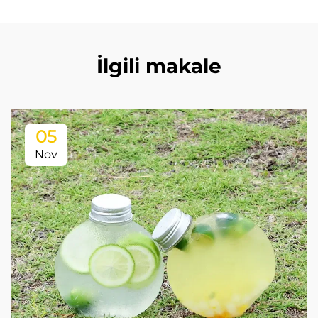
İlgili makale
05
Nov