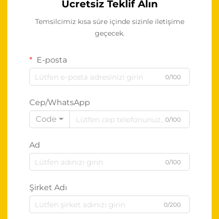
Ücretsiz Teklif Alın
Temsilcimiz kısa süre içinde sizinle iletişime
geçecek.
E-posta
0/100
Cep/WhatsApp
Code
0/100
Ad
0/100
Şirket Adı
0/200