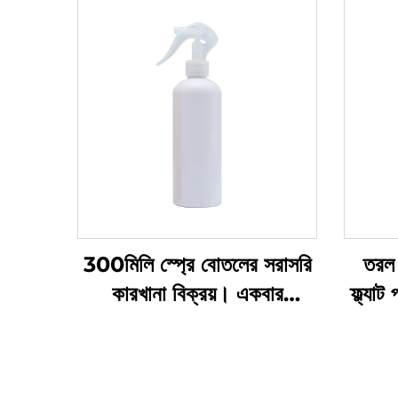
300মিলি স্প্রে বোতলের সরাসরি
তরল 
কারখানা বিক্রয়। একবার
ফ্ল্যা
ব্যবহারের জন্য। গোল কাঁধ।
প্রস
স্বচ্ছ পিইটি প্লাস্টিকের বোতল
বিশিষ্ট
এবং প