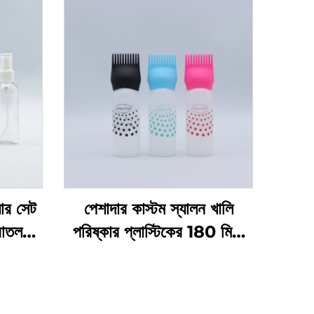
়ার সেট
পেশাদার কাস্টম স্যালন খালি
বোতল
পরিষ্কার প্লাস্টিকের 180 মিলি
েজিং
স্কুইজ অ্যাপ্লিকেটর বোতল চুলের
ের জন্য
তেল এবং চুল রঙেনোর বোতলের
জন্য