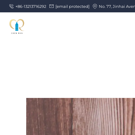
+86-13213716292
[email protected]
No. 77, Jinhai Ave