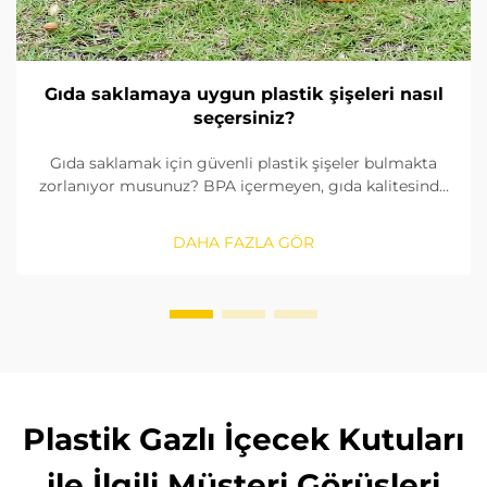
Gıda saklamaya uygun plastik şişeleri nasıl
seçersiniz?
Gıda saklamak için güvenli plastik şişeler bulmakta
zorlanıyor musunuz? BPA içermeyen, gıda kalitesinde
malzemeleri nasıl tanımlayacağınızı, contaları nasıl
kontrol edeceğinizi ve doğru boyutu nasıl
DAHA FAZLA GÖR
seçeceğinizi öğrenin. FDA ve AB standartlarına
uygunluğu sağlayın. Şimdi okuyun.
Plastik Gazlı İçecek Kutuları
ile İlgili Müşteri Görüşleri