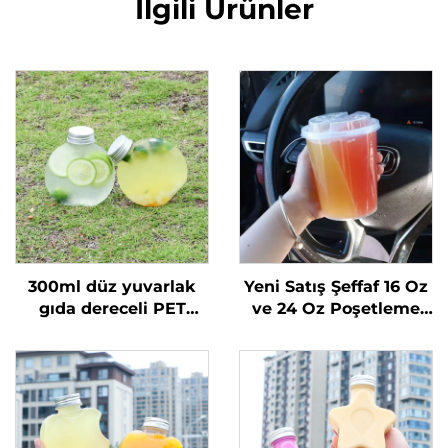
İlgili Ürünler
300ml düz yuvarlak
Yeni Satış Şeffaf 16 Oz
gıda dereceli PET
ve 24 Oz Poşetleme
malzemeden yapılmış
Plastik Bardaklar
plastik ambalaj şişesi
Kapaklar ve Pipetlerle
meyve suyu ve süt
2 Bölmeli Çift
çayı için
Bölünmüş Boba
Bardakları