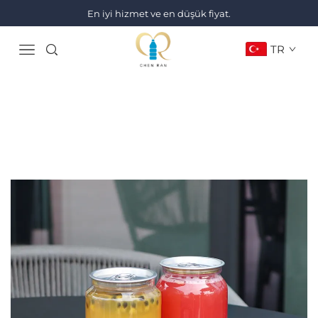
En iyi hizmet ve en düşük fiyat.
TR