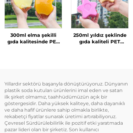
300ml elma şekilli
250ml yıldız şeklinde
gıda kalitesinde PET
gıda kaliteli PET
malzeme plastik
malzemeden yapılmış
ambalaj şişesi, meyve
plastik ambalaj şişesi
suyu ve içecekler
meyve suyu ve
taşıyabilir, yaratıcı
içecekler için yaratıcı
tasarım, çocuklara
tasarım çocuklara
uygun
uygun
Yıllardır sektörü başarıyla dönüştürüyoruz. Dünyanın
plastik soda kutuları ürünlerini imal eden ve satan
ilk şirket olmamız, taahhüdümüzün açık bir
göstergesidir. Daha yüksek kaliteye, daha dayanıklı
ve daha hafif ürünlere sahip olmakla birlikte,
rekabetçi fiyatlar sunarak üretimi artırabiliyoruz.
Çevresel Sürdürülebilirlik ile pozitif etki yaratmada
pazar lideri olan bir şirketiz. Son kullanıcı