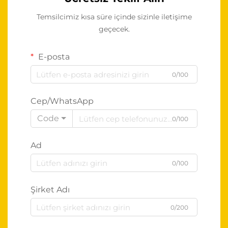
Temsilcimiz kısa süre içinde sizinle iletişime
geçecek.
E-posta
0/100
Cep/WhatsApp
Code
0/100
Ad
0/100
Şirket Adı
0/200