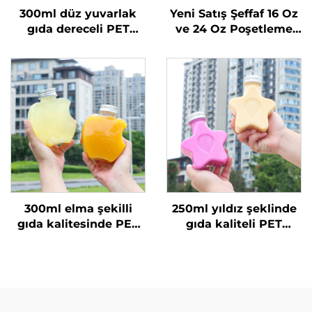
300ml düz yuvarlak
Yeni Satış Şeffaf 16 Oz
gıda dereceli PET
ve 24 Oz Poşetleme
malzemeden yapılmış
Plastik Bardaklar
plastik ambalaj şişesi
Kapaklar ve Pipetlerle
meyve suyu ve süt
2 Bölmeli Çift
çayı için
Bölünmüş Boba
Bardakları
300ml elma şekilli
250ml yıldız şeklinde
gıda kalitesinde PET
gıda kaliteli PET
malzeme plastik
malzemeden yapılmış
ambalaj şişesi, meyve
plastik ambalaj şişesi
suyu ve içecekler
meyve suyu ve
taşıyabilir, yaratıcı
içecekler için yaratıcı
tasarım, çocuklara
tasarım çocuklara