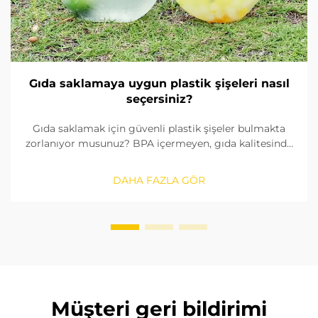
Gıda saklamaya uygun plastik şişeleri nasıl
seçersiniz?
Gıda saklamak için güvenli plastik şişeler bulmakta
zorlanıyor musunuz? BPA içermeyen, gıda kalitesinde
malzemeleri nasıl tanımlayacağınızı, contaları nasıl
kontrol edeceğinizi ve doğru boyutu nasıl
DAHA FAZLA GÖR
seçeceğinizi öğrenin. FDA ve AB standartlarına
uygunluğu sağlayın. Şimdi okuyun.
Müşteri geri bildirimi