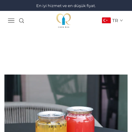
En iyi hizmet ve en düşük fiyat.
TR