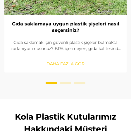
Gıda saklamaya uygun plastik şişeleri nasıl
seçersiniz?
Gıda saklamak için güvenli plastik şişeler bulmakta
zorlanıyor musunuz? BPA içermeyen, gıda kalitesinde
malzemeleri nasıl tanımlayacağınızı, contaları nasıl
kontrol edeceğinizi ve doğru boyutu nasıl
DAHA FAZLA GÖR
seçeceğinizi öğrenin. FDA ve AB standartlarına
uygunluğu sağlayın. Şimdi okuyun.
Kola Plastik Kutularımız
Hakkındaki Müşteri