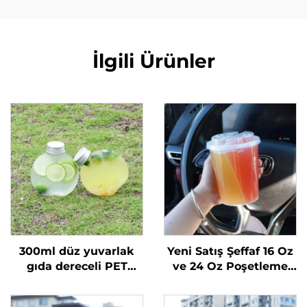
İlgili Ürünler
300ml düz yuvarlak
Yeni Satış Şeffaf 16 Oz
gıda dereceli PET
ve 24 Oz Poşetleme
malzemeden yapılmış
Plastik Bardaklar
plastik ambalaj şişesi
Kapaklar ve Pipetlerle