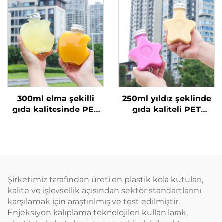
meyve suyu ve süt
2 Bölmeli Çift
çayı için
Bölünmüş Boba
Bardakları
300ml elma şekilli
250ml yıldız şeklinde
gıda kalitesinde PET
gıda kaliteli PET
malzeme plastik
malzemeden yapılmış
ambalaj şişesi, meyve
plastik ambalaj şişesi
suyu ve içecekler
meyve suyu ve
taşıyabilir, yaratıcı
içecekler için yaratıcı
tasarım, çocuklara
tasarım çocuklara
uygun
uygun
Şirketimiz tarafından üretilen plastik kola kutuları,
kalite ve işlevsellik açısından sektör standartlarını
karşılamak için araştırılmış ve test edilmiştir.
Enjeksiyon kalıplama teknolojileri kullanılarak,