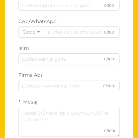
0/100
Cep/WhatsApp
Code
0/100
İsim
0/100
Firma Adı
0/200
Mesaj
0/1000