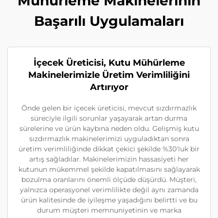
Mühürleme Makinelerinin
Başarılı Uygulamaları
İçecek Üreticisi, Kutu Mühürleme
Makinelerimizle Üretim Verimliliğini
Artırıyor
Önde gelen bir içecek üreticisi, mevcut sızdırmazlık
süreciyle ilgili sorunlar yaşayarak artan durma
sürelerine ve ürün kaybına neden oldu. Gelişmiş kutu
sızdırmazlık makinelerimizi uyguladıktan sonra
üretim verimliliğinde dikkat çekici şekilde %30'luk bir
artış sağladılar. Makinelerimizin hassasiyeti her
kutunun mükemmel şekilde kapatılmasını sağlayarak
bozulma oranlarını önemli ölçüde düşürdü. Müşteri,
yalnızca operasyonel verimlilikte değil aynı zamanda
ürün kalitesinde de iyileşme yaşadığını belirtti ve bu
durum müşteri memnuniyetinin ve marka