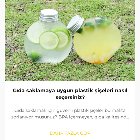
Gıda saklamaya uygun plastik şişeleri nasıl
seçersiniz?
Gıda saklamak için güvenli plastik şişeler bulmakta
zorlanıyor musunuz? BPA içermeyen, gıda kalitesinde
malzemeleri nasıl tanımlayacağınızı, contaları nasıl
kontrol edeceğinizi ve doğru boyutu nasıl
DAHA FAZLA GÖR
seçeceğinizi öğrenin. FDA ve AB standartlarına