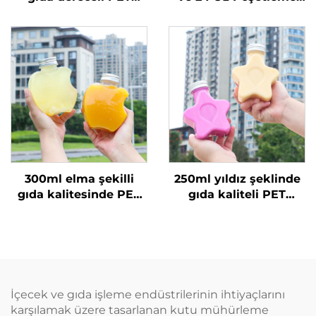
malzemeden yapılmış
Plastik Bardaklar
plastik ambalaj şişesi
Kapaklar ve Pipetlerle
meyve suyu ve süt
2 Bölmeli Çift
çayı için
Bölünmüş Boba
Bardakları
300ml elma şekilli
250ml yıldız şeklinde
gıda kalitesinde PET
gıda kaliteli PET
malzeme plastik
malzemeden yapılmış
ambalaj şişesi, meyve
plastik ambalaj şişesi
suyu ve içecekler
meyve suyu ve
taşıyabilir, yaratıcı
içecekler için yaratıcı
tasarım, çocuklara
tasarım çocuklara
uygun
uygun
İçecek ve gıda işleme endüstrilerinin ihtiyaçlarını
karşılamak üzere tasarlanan kutu mühürleme