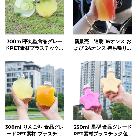
300ml平丸型食品グレー
新販売 透明 16オンス お
ドPET素材プラスチック包
よび 24オンス 持ち帰り用
装ボトルジュース・ミルク
プラスチックカップ フ
ティー用
タ・ストロー付き 2室ダブ
ルスプリットボバカップ
300ml りんご型 食品グレ
250ml 星型 食品グレード
ードPET素材 プラスチッ
PET素材プラスチック包装