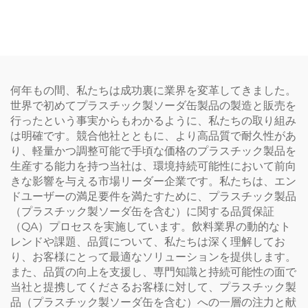
ク包装ボトル ジュースや
ボトル ジュースや飲料を
飲料を入れることが可能
収容可能 創造的なデザイ
創意設計 子どもに人気
ン 子ども向け
何年もの間、私たちは成功裏に業界を変革してきました。
世界で初めてプラスチック製ソーダ缶製品の製造と販売を
行ったという事実からもわかるように、私たちの取り組み
は明確です。競合他社とともに、より高品質で耐久性があ
り、軽量かつ調整可能で手頃な価格のプラスチック製品を
生産する能力を持つ当社は、環境持続可能性において前向
きな影響を与える市場リーダー企業です。私たちは、エン
ドユーザーの満足要件を満たすために、プラスチック製品
（プラスチック製ソーダ缶を含む）に関する品質保証
（QA）プロセスを実施しています。飲料業界の動的なト
レンドや課題、品質について、私たちは深く理解してお
り、お客様にとって最適なソリューションを提供します。
また、品質の向上を支援し、専門知識と持続可能性の面で
当社と提携してくださるお客様に対して、プラスチック製
品（プラスチック製ソーダ缶を含む）への一層の注力と献