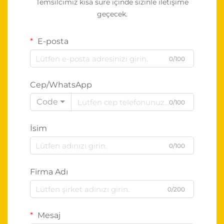
Temsilcimiz kısa süre içinde sizinle iletişime
geçecek.
E-posta
0/100
Cep/WhatsApp
Code
0/100
İsim
0/100
Firma Adı
0/200
Mesaj