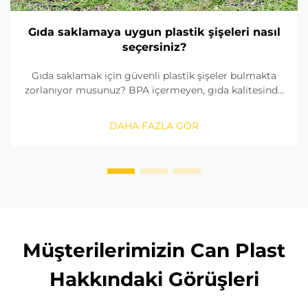
Gıda saklamaya uygun plastik şişeleri nasıl
seçersiniz?
Gıda saklamak için güvenli plastik şişeler bulmakta
zorlanıyor musunuz? BPA içermeyen, gıda kalitesinde
malzemeleri nasıl tanımlayacağınızı, contaları nasıl
kontrol edeceğinizi ve doğru boyutu nasıl
DAHA FAZLA GÖR
seçeceğinizi öğrenin. FDA ve AB standartlarına
uygunluğu sağlayın. Şimdi okuyun.
Müşterilerimizin Can Plast
Hakkındaki Görüşleri