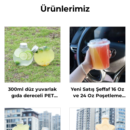
Ürünlerimiz
300ml düz yuvarlak
Yeni Satış Şeffaf 16 Oz
gıda dereceli PET
ve 24 Oz Poşetleme
malzemeden yapılmış
Plastik Bardaklar
plastik ambalaj şişesi
Kapaklar ve Pipetlerle
meyve suyu ve süt
2 Bölmeli Çift
çayı için
Bölünmüş Boba
Bardakları