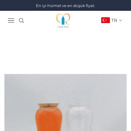
En iyi hizmet ve en düşük fiyat.
TR