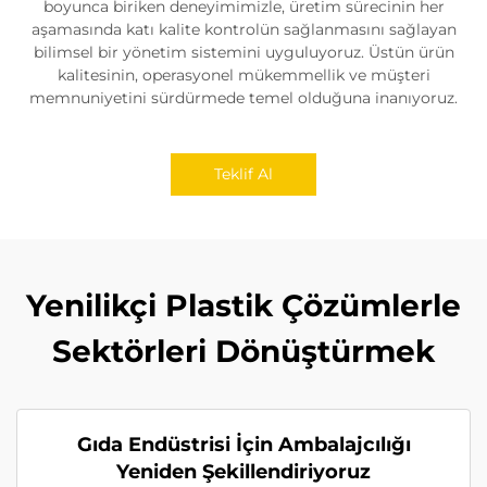
boyunca biriken deneyimimizle, üretim sürecinin her
aşamasında katı kalite kontrolün sağlanmasını sağlayan
bilimsel bir yönetim sistemini uyguluyoruz. Üstün ürün
kalitesinin, operasyonel mükemmellik ve müşteri
memnuniyetini sürdürmede temel olduğuna inanıyoruz.
Teklif Al
Yenilikçi Plastik Çözümlerle
Sektörleri Dönüştürmek
Gıda Endüstrisi İçin Ambalajcılığı
Yeniden Şekillendiriyoruz