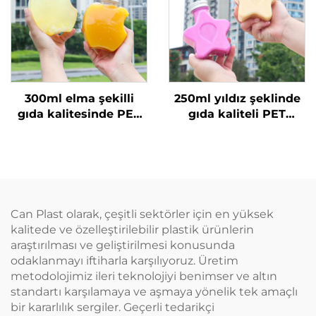
300ml elma şekilli
250ml yıldız şeklinde
gıda kalitesinde PET
gıda kaliteli PET
malzeme plastik
malzemeden yapılmış
ambalaj şişesi, meyve
plastik ambalaj şişesi
suyu ve içecekler
meyve suyu ve
taşıyabilir, yaratıcı
içecekler için yaratıcı
tasarım, çocuklara
tasarım çocuklara
uygun
uygun
Can Plast olarak, çeşitli sektörler için en yüksek
kalitede ve özelleştirilebilir plastik ürünlerin
araştırılması ve geliştirilmesi konusunda
odaklanmayı iftiharla karşılıyoruz. Üretim
metodolojimiz ileri teknolojiyi benimser ve altın
standartı karşılamaya ve aşmaya yönelik tek amaçlı
bir kararlılık sergiler. Geçerli tedarikçi