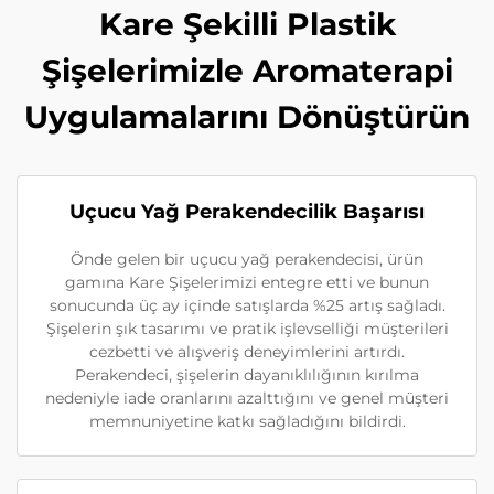
Kare Şekilli Plastik
Şişelerimizle Aromaterapi
Uygulamalarını Dönüştürün
Uçucu Yağ Perakendecilik Başarısı
Önde gelen bir uçucu yağ perakendecisi, ürün
gamına Kare Şişelerimizi entegre etti ve bunun
sonucunda üç ay içinde satışlarda %25 artış sağladı.
Şişelerin şık tasarımı ve pratik işlevselliği müşterileri
cezbetti ve alışveriş deneyimlerini artırdı.
Perakendeci, şişelerin dayanıklılığının kırılma
nedeniyle iade oranlarını azalttığını ve genel müşteri
memnuniyetine katkı sağladığını bildirdi.