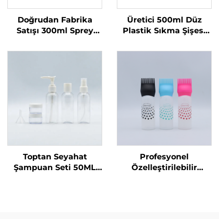
Doğrudan Fabrika
Üretici 500ml Düz
Satışı 300ml Sprey
Plastik Sıkma Şişesi
Şişe Tek Kullanımlık
Sıvı Ürünler İçin Özel
Yuvarlak Omuzlu
Logolu Bulaşık Sabunu
Şeffaf PET Plastik Şişe
ve Evcil Hayvan
Bakımı Ambalajı ve
Mühürleme
Toptan Seyahat
Profesyonel
Şampuan Seti 50ML
Özelleştirilebilir
Plastik Şişeler Üretici
Kuaför Boş Şeffaf
Ambalaj Seyahat
Plastik 180ml Sıkma
Temel Ürünleri için
Uygulama Şişeleri Saç
Uygun
Yağı Saç Boyama