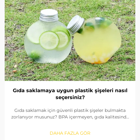
Gıda saklamaya uygun plastik şişeleri nasıl
seçersiniz?
Gıda saklamak için güvenli plastik şişeler bulmakta
zorlanıyor musunuz? BPA içermeyen, gıda kalitesinde
malzemeleri nasıl tanımlayacağınızı, contaları nasıl
kontrol edeceğinizi ve doğru boyutu nasıl
DAHA FAZLA GÖR
seçeceğinizi öğrenin. FDA ve AB standartlarına