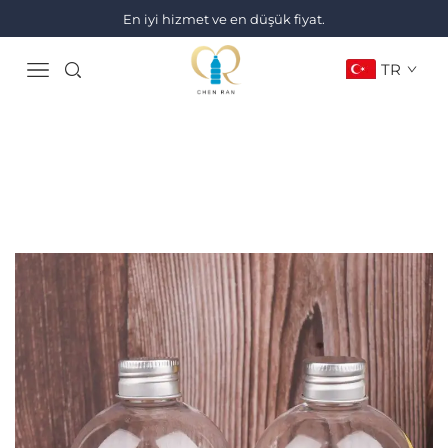
En iyi hizmet ve en düşük fiyat.
TR