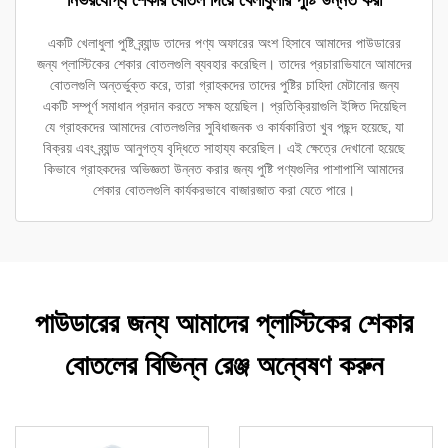
নির্ভরযোগ্য শেকার বোতল দিয়ে খেলাধুলার পুষ্টি উন্নত করা
একটি খেলাধুলা পুষ্টি ব্র্যান্ড তাদের পণ্য অফারের অংশ হিসাবে আমাদের পাউডারের
জন্য প্লাস্টিকের শেকার বোতলগুলি ব্যবহার করেছিল। তাদের প্রচারাভিযানে আমাদের
বোতলগুলি অন্তর্ভুক্ত করে, তারা গ্রাহকদের তাদের পুষ্টির চাহিদা মেটানোর জন্য
একটি সম্পূর্ণ সমাধান প্রদান করতে সক্ষম হয়েছিল। প্রতিক্রিয়াগুলি ইঙ্গিত দিয়েছিল
যে গ্রাহকদের আমাদের বোতলগুলির সুবিধাজনক ও কার্যকারিতা খুব পছন্দ হয়েছে, যা
বিক্রয় এবং ব্র্যান্ড আনুগত্য বৃদ্ধিতে সাহায্য করেছিল। এই ক্ষেত্রে দেখানো হয়েছে
কিভাবে গ্রাহকদের অভিজ্ঞতা উন্নত করার জন্য পুষ্টি পণ্যগুলির পাশাপাশি আমাদের
শেকার বোতলগুলি কার্যকরভাবে বাজারজাত করা যেতে পারে।
পাউডারের জন্য আমাদের প্লাস্টিকের শেকার
বোতলের বিভিন্ন রেঞ্জ অন্বেষণ করুন