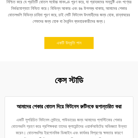
নিশ্চিত করে যে প্রতিটি বোতল সর্বোচ্চ মানদণ্ড পূরণ করে, যা গ্রাহকদের সন্তুষ্টি এবং পণ্যের
নির্ভরযোগ্যতা নিশ্চিত করে। বিভিন্ন আকার এবং রঙ উপলব্ধ থাকায়, আমাদের শেকার
বোতলগুলি বিভিন্ন চাহিদা পূরণ করে, চাই সেটি ফিটনেস উৎসাহীদের জন্য হোক, রান্নাঘরের
শেফদের জন্য হোক বা দৈনন্দিন ব্যবহারকারীদের জন্য।
একটি উদ্ধৃতি পান
কেস স্টাডি
আমাদের শেকার বোতল দিয়ে ফিটনেস রুটিনকে রূপান্তরিত করা
একটি সুপরিচিত ফিটনেস সেন্টারে, পাউডারের জন্য আমাদের প্লাস্টিকের শেকার
বোতলগুলি গ্রহণ করে প্রশিক্ষকরা তাদের ক্লায়েন্টদের ওয়ার্কআউটের অভিজ্ঞতা উন্নত
করেন। বোতলগুলির ইরগোনমিক ডিজাইন এবং কার্যকর মিশ্রণের ক্ষমতার কারণে