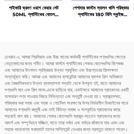
পাইকারি ভ্রমণ ওয়াশ কেয়ার সেট
পেশাদার কাস্টম স্যালন খালি পরিষ্কার
50ML প্লাস্টিকের বোতল
প্লাস্টিকের 180 মিলি স্কুইজ
প্রস্তুতকারকদের প্যাকেজিং ভ্রমণের
অ্যাপ্লিকেটর বোতল চুলের তেল এবং
প্রয়োজনীয় যত্নের জন্য
চুল রঙেনোর বোতলের জন্য
চেনরান-এ, আমরা প্রিমিয়াম এবং উচ্চ মানের কার্যকরী প্লাস্টিকের পণ্যগুলির ক্ষেত্রে
নেতৃত্বদানের জন্য গর্বিত। আমরা কাস্টম প্লাস্টিকের শেকার বোতলগুলির বিশেষজ্ঞ
এবং আমাদের উৎপাদন প্রক্রিয়ায় উন্নত প্রযুক্তি এবং উচ্চস্তরের শিল্পদক্ষতা
অন্তর্ভুক্ত করি। আমরা এবং আমাদের ক্লায়েন্টরা আমাদের ব্যাপক শিল্প অভিজ্ঞতা
এবং বৈজ্ঞানিকভাবে উন্নত ব্যবস্থাপনা পদ্ধতি থেকে উপকৃত হই, যাতে আমাদের
পণ্যগুলি মান এবং শিল্প মানদণ্ডকে ছাড়িয়ে যায়, একইসাথে আমাদের গ্রাহকদের একটি
অসাধারণ পণ্য পাওয়ার বিষয়ে নিশ্চিন্ততা এবং সন্তুষ্টি দেওয়া হয়। স্বাস্থ্যসম্মত,
পরিষ্কার করা সহজ এবং সহজ ও পোর্টেবল সংরক্ষণের উপর নির্ভরশীল ডিজাইনের সাথে
আমাদের পণ্যগুলি বহুমুখী এবং তাই বিভিন্ন সমাজ ও সংস্কৃতির গ্রাহকদের কাছে
সহজেই খাপ খায়। আমাদের শেকার বোতলগুলি স্বাস্থ্য-সচেতন গ্রাহকদের জন্য
আদর্শ এবং সম্পূর্ণভাবে সজ্জিত, যাতে তারা সর্বদা এবং সর্বত্র ঝাঁকানো যায় এমন এবং
সহজে বহনযোগ্য ফরম্যাটে তাদের সাপ্লিমেন্ট নেওয়ার জন্য প্রস্তুত থাকতে পারেন।