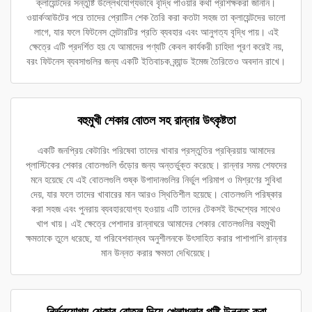
ক্লায়েন্টদের সন্তুষ্টি উল্লেখযোগ্যভাবে বৃদ্ধি পাওয়ার কথা প্রশিক্ষকরা জানান।
ওয়ার্কআউটের পরে তাদের প্রোটিন শেক তৈরি করা কতটা সহজ তা ক্লায়েন্টদের ভালো
লাগে, যার ফলে ফিটনেস সেন্টারটির প্রতি ব্যবহার এবং আনুগত্য বৃদ্ধি পায়। এই
ক্ষেত্রে এটি প্রদর্শিত হয় যে আমাদের পণ্যটি কেবল কার্যকরী চাহিদা পূরণ করেই নয়,
বরং ফিটনেস ব্যবসাগুলির জন্য একটি ইতিবাচক ব্র্যান্ড ইমেজ তৈরিতেও অবদান রাখে।
বহুমুখী শেকার বোতল সহ রান্নার উৎকৃষ্টতা
একটি জনপ্রিয় কেটারিং পরিষেবা তাদের খাবার প্রস্তুতির প্রক্রিয়ায় আমাদের
প্লাস্টিকের শেকার বোতলগুলি গুঁড়োর জন্য অন্তর্ভুক্ত করেছে। রান্নার সময় শেফদের
মনে হয়েছে যে এই বোতলগুলি শুষ্ক উপাদানগুলির নির্ভুল পরিমাপ ও মিশ্রণের সুবিধা
দেয়, যার ফলে তাদের খাবারের মান আরও স্থিতিশীল হয়েছে। বোতলগুলি পরিষ্কার
করা সহজ এবং পুনরায় ব্যবহারযোগ্য হওয়ায় এটি তাদের টেকসই উদ্দেশ্যের সাথেও
খাপ খায়। এই ক্ষেত্রে পেশাদার রান্নাঘরে আমাদের শেকার বোতলগুলির বহুমুখী
ক্ষমতাকে তুলে ধরেছে, যা পরিবেশবান্ধব অনুশীলনকে উৎসাহিত করার পাশাপাশি রান্নার
মান উন্নত করার ক্ষমতা দেখিয়েছে।