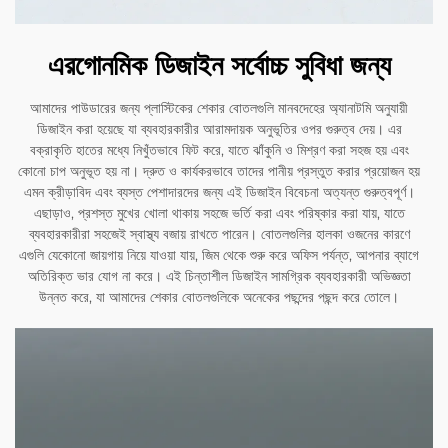
এরগোনমিক ডিজাইন সর্বোচ্চ সুবিধা জন্য
আমাদের পাউডারের জন্য প্লাস্টিকের শেকার বোতলগুলি মানবদেহের অ্যানাটমি অনুযায়ী
ডিজাইন করা হয়েছে যা ব্যবহারকারীর আরামদায়ক অনুভূতির ওপর গুরুত্ব দেয়। এর
বক্রাকৃতি হাতের মধ্যে নিখুঁতভাবে ফিট করে, যাতে ঝাঁকুনি ও মিশ্রণ করা সহজ হয় এবং
কোনো চাপ অনুভূত হয় না। দ্রুত ও কার্যকরভাবে তাদের পানীয় প্রস্তুত করার প্রয়োজন হয়
এমন ক্রীড়াবিদ এবং ব্যস্ত পেশাদারদের জন্য এই ডিজাইন বিবেচনা অত্যন্ত গুরুত্বপূর্ণ।
এছাড়াও, প্রশস্ত মুখের খোলা থাকায় সহজে ভর্তি করা এবং পরিষ্কার করা যায়, যাতে
ব্যবহারকারীরা সহজেই স্বাস্থ্য বজায় রাখতে পারেন। বোতলগুলির হালকা ওজনের কারণে
এগুলি যেকোনো জায়গায় নিয়ে যাওয়া যায়, জিম থেকে শুরু করে অফিস পর্যন্ত, আপনার ব্যাগে
অতিরিক্ত ভার যোগ না করে। এই চিন্তাশীল ডিজাইন সামগ্রিক ব্যবহারকারী অভিজ্ঞতা
উন্নত করে, যা আমাদের শেকার বোতলগুলিকে অনেকের পছন্দের পছন্দ করে তোলে।