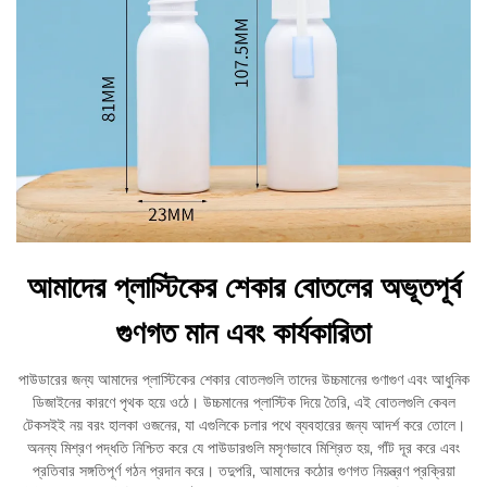
আমাদের প্লাস্টিকের শেকার বোতলের অভূতপূর্ব
গুণগত মান এবং কার্যকারিতা
পাউডারের জন্য আমাদের প্লাস্টিকের শেকার বোতলগুলি তাদের উচ্চমানের গুণাগুণ এবং আধুনিক
ডিজাইনের কারণে পৃথক হয়ে ওঠে। উচ্চমানের প্লাস্টিক দিয়ে তৈরি, এই বোতলগুলি কেবল
টেকসইই নয় বরং হালকা ওজনের, যা এগুলিকে চলার পথে ব্যবহারের জন্য আদর্শ করে তোলে।
অনন্য মিশ্রণ পদ্ধতি নিশ্চিত করে যে পাউডারগুলি মসৃণভাবে মিশ্রিত হয়, গাঁট দূর করে এবং
প্রতিবার সঙ্গতিপূর্ণ গঠন প্রদান করে। তদুপরি, আমাদের কঠোর গুণগত নিয়ন্ত্রণ প্রক্রিয়া