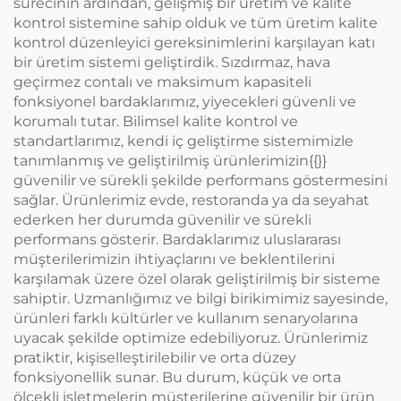
sürecinin ardından, gelişmiş bir üretim ve kalite
kontrol sistemine sahip olduk ve tüm üretim kalite
kontrol düzenleyici gereksinimlerini karşılayan katı
bir üretim sistemi geliştirdik. Sızdırmaz, hava
geçirmez contalı ve maksimum kapasiteli
fonksiyonel bardaklarımız, yiyecekleri güvenli ve
korumalı tutar. Bilimsel kalite kontrol ve
standartlarımız, kendi iç geliştirme sistemimizle
tanımlanmış ve geliştirilmiş ürünlerimizin{{}}
güvenilir ve sürekli şekilde performans göstermesini
sağlar. Ürünlerimiz evde, restoranda ya da seyahat
ederken her durumda güvenilir ve sürekli
performans gösterir. Bardaklarımız uluslararası
müşterilerimizin ihtiyaçlarını ve beklentilerini
karşılamak üzere özel olarak geliştirilmiş bir sisteme
sahiptir. Uzmanlığımız ve bilgi birikimimiz sayesinde,
ürünleri farklı kültürler ve kullanım senaryolarına
uyacak şekilde optimize edebiliyoruz. Ürünlerimiz
pratiktir, kişiselleştirilebilir ve orta düzey
fonksiyonellik sunar. Bu durum, küçük ve orta
ölçekli işletmelerin müşterilerine güvenilir bir ürün