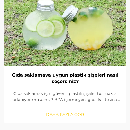
Gıda saklamaya uygun plastik şişeleri nasıl
seçersiniz?
Gıda saklamak için güvenli plastik şişeler bulmakta
zorlanıyor musunuz? BPA içermeyen, gıda kalitesinde
malzemeleri nasıl tanımlayacağınızı, contaları nasıl
kontrol edeceğinizi ve doğru boyutu nasıl
DAHA FAZLA GÖR
seçeceğinizi öğrenin. FDA ve AB standartlarına
uygunluğu sağlayın. Şimdi okuyun.