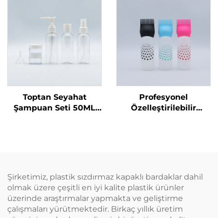
Şeffaf PET Plastik Şişe
ve Evcil Hayvan
Bakımı Ambalajı ve
Mühürleme
Toptan Seyahat
Profesyonel
Şampuan Seti 50ML
Özelleştirilebilir
Plastik Şişeler Üretici
Kuaför Boş Şeffaf
Ambalaj Seyahat
Plastik 180ml Sıkma
Temel Ürünleri için
Uygulama Şişeleri Saç
Uygun
Yağı Saç Boyama
Şişesi
Şirketimiz, plastik sızdırmaz kapaklı bardaklar dahil
olmak üzere çeşitli en iyi kalite plastik ürünler
üzerinde araştırmalar yapmakta ve geliştirme
çalışmaları yürütmektedir. Birkaç yıllık üretim