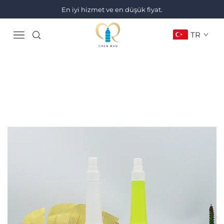
En iyi hizmet ve en düşük fiyat.
TR