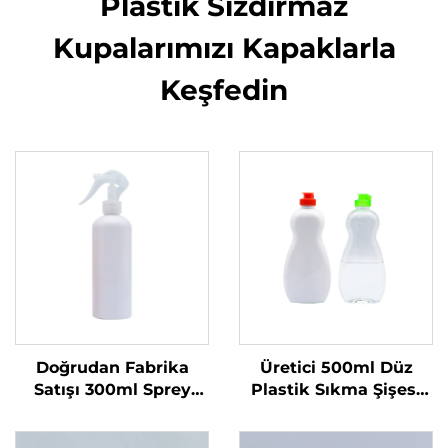
Plastik Sızdırmaz
Kupalarımızı Kapaklarla
Keşfedin
Doğrudan Fabrika
Üretici 500ml Düz
Satışı 300ml Sprey
Plastik Sıkma Şişesi
Şişe Tek Kullanımlık
Sıvı Ürünler İçin Özel
Yuvarlak Omuzlu
Logolu Bulaşık Sabunu