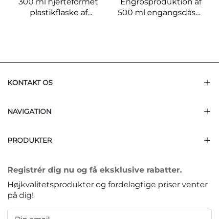
300 ml hjerteformet
Engrosproduktion af
plastikflaske af
500 ml engangsdåser
fødevarekvalitet, kan
til emballage af
indeholde juice og
drikkevæsker,
drikkevarer, stor
juiceemballage, dåser,
tilbud
producenter
KONTAKT OS
NAVIGATION
PRODUKTER
Registrér dig nu og få eksklusive rabatter.
Højkvalitetsprodukter og fordelagtige priser venter
på dig!