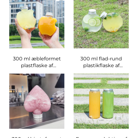
og drikke, kreativ
temperaturmodstand,
design, børn kan lide
donutflaske
300 ml æbleformet
300 ml flad-rund
plastflaske af
plastikflaske af
fødevarekvalitet PET
fødevarekvalitet, kan
materiale, kan holde
indeholde juice og
juice og drikke,
mælketee
kreativ design, børn
elsker det