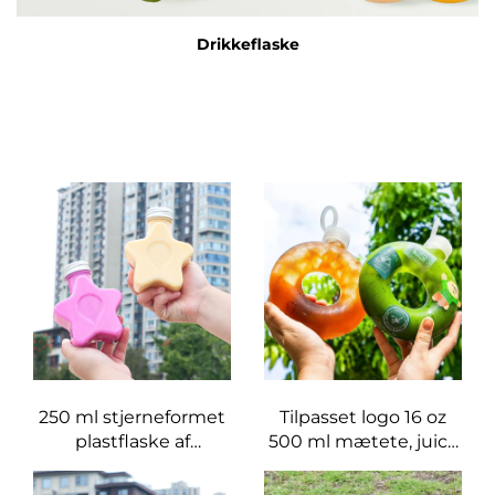
Drikkeflaske
250 ml stjerneformet
Tilpasset logo 16 oz
plastflaske af
500 ml mætete, juice
fødevaregradskvalitet,
PP drikkeflaske med
kan indeholde juice
høj