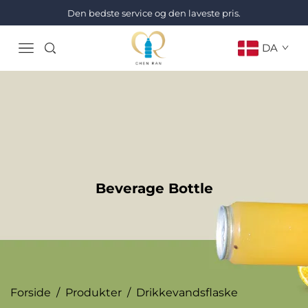
Den bedste service og den laveste pris.
DA
Beverage Bottle
Forside
/
Produkter
/
Drikkevandsflaske