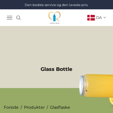
Den bedste service og den laveste pris.
DA
Glass Bottle
Forside
/
Produkter
/
Glasflaske