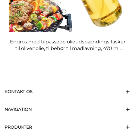
Engros med tilpassede olieudspændingsflasker
til olivenolie, tilbehør til madlavning, 470 ml
glasoliesprøjteflasker med kvalitetsdyser til
barbecuing
KONTAKT OS
NAVIGATION
PRODUKTER