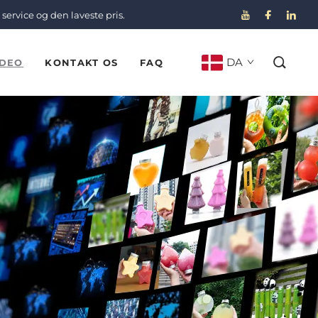
service og den laveste pris.
DA
IDEO
KONTAKT OS
FAQ