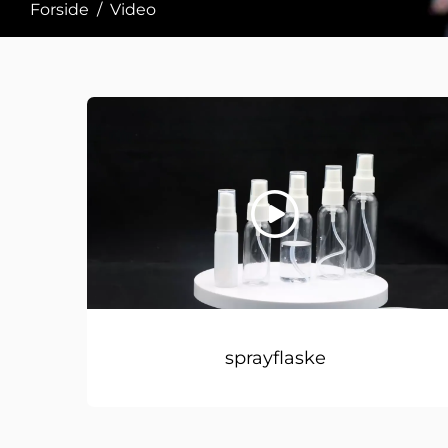
Forside
/
Video
sprayflaske