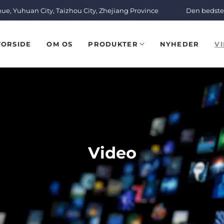
nue, Yuhuan City, Taizhou City, Zhejiang Province
Den bedste 
FORSIDE
OM OS
PRODUKTER
NYHEDER
V
Video