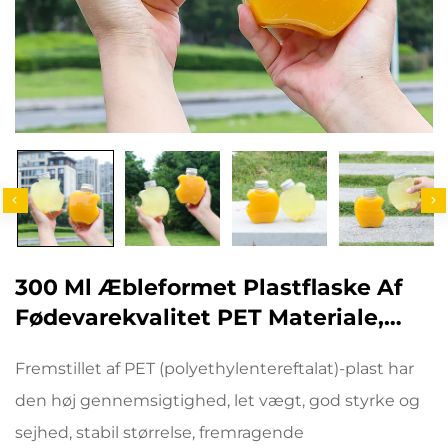
300 Ml Æbleformet Plastflaske Af
Fødevarekvalitet PET Materiale,
Kan Holde Juice Og Drikke, Kreativ
Fremstillet af PET (polyethylentereftalat)-plast har
Design, Børn Elsker Det
den høj gennemsigtighed, let vægt, god styrke og
sejhed, stabil størrelse, fremragende