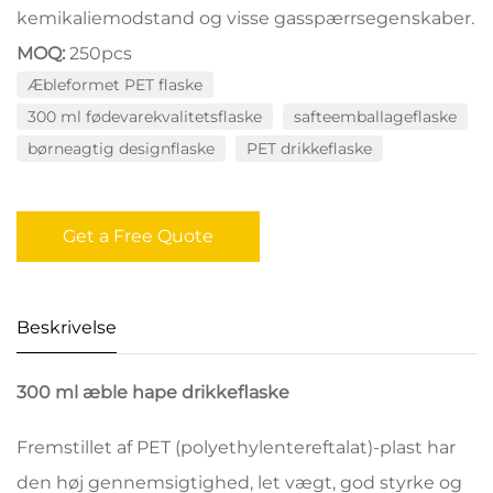
kemikaliemodstand og visse gasspærrsegenskaber.
MOQ:
250pcs
Æbleformet PET flaske
300 ml fødevarekvalitetsflaske
safteemballageflaske
børneagtig designflaske
PET drikkeflaske
Get a Free Quote
Beskrivelse
300 ml æble hape drikkeflaske
Fremstillet af PET (polyethylentereftalat)-plast har
den høj gennemsigtighed, let vægt, god styrke og