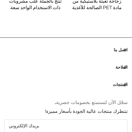
زجاجة تعبئة بلاستيكية من
تُنتج بالجملة علب مشروبات
مادة PET الصالحة للأغذية
ذات الاستخدام الواحد سعة
بسعة 300 مل على شكل
500 مل، علب تعبئة عصير،
قلب يمكنها احتواء العصير
مصنعي العلب
والمشروبات وتُباع بشكل
سريع
اتصل بنا
الملاحة
المنتجات
سجّل الآن لتستمتع بخصومات حصرية.
تنتظرك منتجات عالية الجودة بأسعار مميزة!
بريدك الإلكتروني