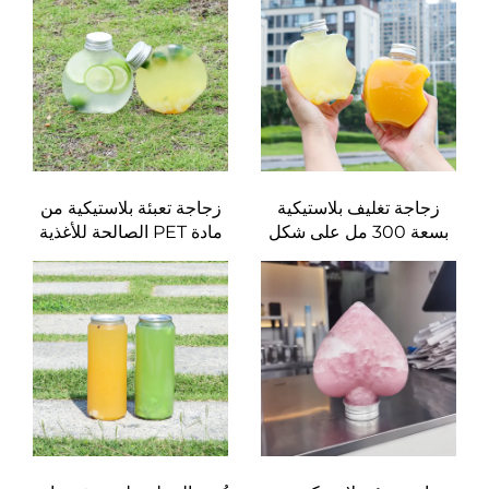
يمكن استخدامها لتعبئة
لدرجات الحرارة العالية،
العصائر والمشروبات
زجاجة على شكل دونات
بتصميم إبداعي يحبه
الأطفال
زجاجة تغليف بلاستيكية
زجاجة تعبئة بلاستيكية من
بسعة 300 مل على شكل
مادة PET الصالحة للأغذية
تفاحة، مصنوعة من مادة
بسعة 300 مل على شكل
PET آمنة للطعام، يمكنها
مسطح دائري يمكنها احتواء
احتواء العصير والمشروبات،
العصير وشاي الحليب
تصميم إبداعي يناسب
الأطفال