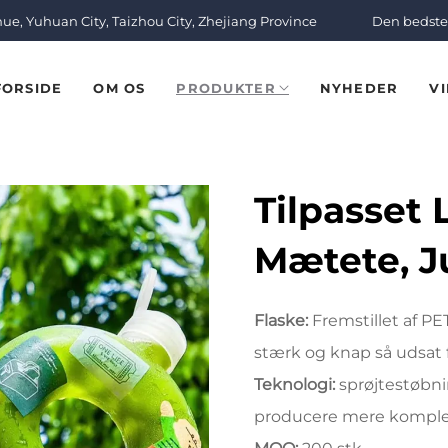
nue, Yuhuan City, Taizhou City, Zhejiang Province
Den bedste 
FORSIDE
OM OS
PRODUKTER
NYHEDER
V
Tilpasset 
Mætete, J
Drikkefla
Flaske:
Fremstillet af P
Temperat
stærk og knap så udsat 
Teknologi:
sprøjtestøbn
Donutflas
producere mere komplek