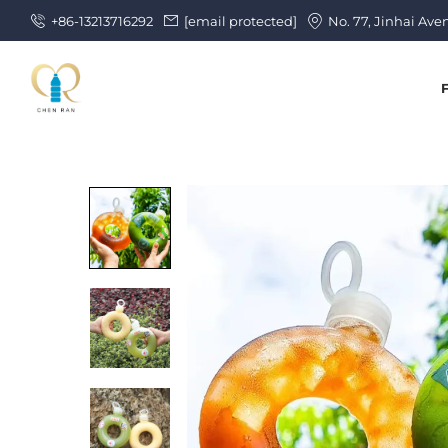
+86-13213716292
[email protected]
No. 77, Jinhai Ave