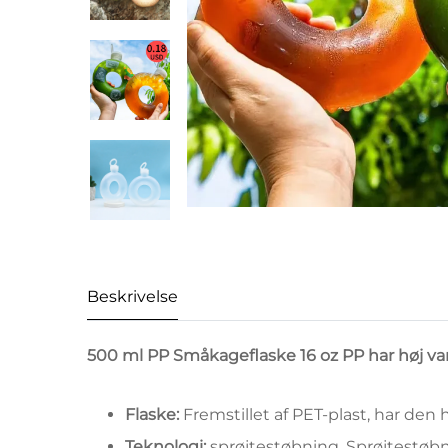
Beskrivelse
500 ml PP Småkageflaske 16 oz PP har høj va
Flaske:
Fremstillet af PET-plast, har de
Teknologi:
sprøjtestøbning. Sprøjtestøb