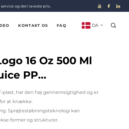
service og den laveste pris.
DA
IDEO
KONTAKT OS
FAQ
Logo 16 Oz 500 Ml
uice PP
ske Med Høj
ET-plast, har den høj gennemsigtighed og er
urmodstand,
for at knække.
ing. Sprøjtestøbningsteknologi kan
ke
se former og strukturer.