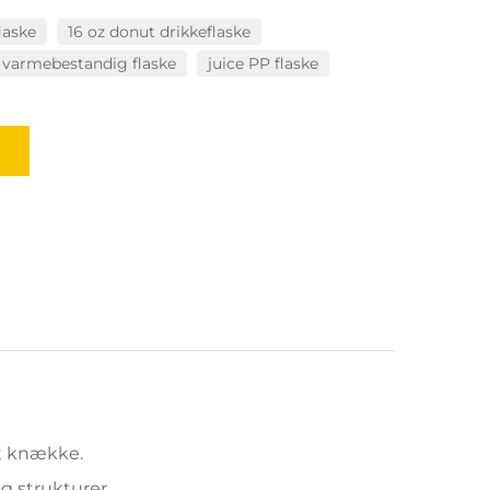
laske
16 oz donut drikkeflaske
varmebestandig flaske
juice PP flaske
at knække.
 strukturer.