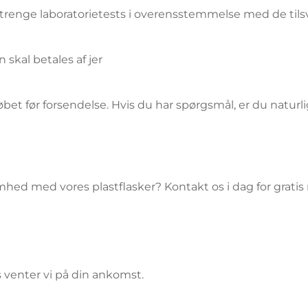
strenge laboratorietests i overensstemmelse med de til
 skal betales af jer
løbet før forsendelse. Hvis du har spørgsmål, er du natur
rksomhed med vores plastflasker? Kontakt os i dag for grati
s venter vi på din ankomst.