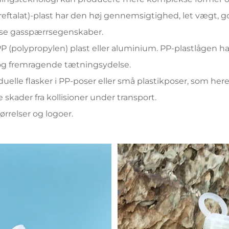
reftalat)-plast har den høj gennemsigtighed, let vægt, god
se gasspærrsegenskaber.
PP (polypropylen) plast eller aluminium. PP-plastlågen h
og fremragende tætningsydelse.
duelle flasker i PP-poser eller små plastikposer, som here
skader fra kollisioner under transport.
tørrelser og logoer.