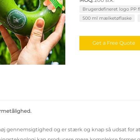
MOQ:
200 stk.
Brugerdefineret logo PP f
500 ml mælketøflaske
Get a Free Quote
rmetålighed.
n høj gennemsigtighed og er stærk og knap så udsat for 
ningsteknologi kan producere mere komplekse former og