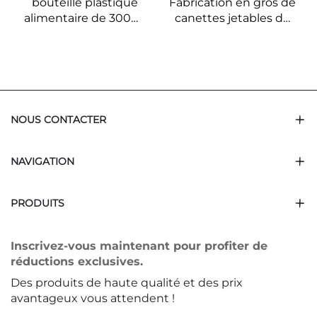
bouteille plastique
Fabrication en gros de
alimentaire de 300ml
canettes jetables de
en forme de cœur,
500ml pour
peut contenir des jus
emballage de jus et
et boissons, vente
boissons, fabricants
chaude
de canettes
NOUS CONTACTER
NAVIGATION
PRODUITS
Inscrivez-vous maintenant pour profiter de
réductions exclusives.
Des produits de haute qualité et des prix
avantageux vous attendent !