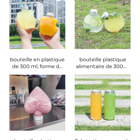
d'étoile pouvant
résistante aux hautes
contenir des jus et
températures, forme
boissons, design
donut
créatif apprécié des
enfants
bouteille en plastique
bouteille plastique
de 300 ml, forme de
alimentaire de 300ml
pomme, en matériau
ronde plate, peut
PET alimentaire,
contenir du jus et du
pouvant contenir des
lait de thé
jus et boissons,
design créatif,
apprécié des enfants