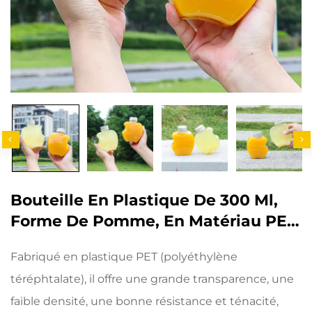
Bouteille En Plastique De 300 Ml,
Forme De Pomme, En Matériau PET
Alimentaire, Pouvant Contenir Des
Fabriqué en plastique PET (polyéthylène
Jus Et Boissons, Design Créatif,
téréphtalate), il offre une grande transparence, une
Apprécié Des Enfants
faible densité, une bonne résistance et ténacité,