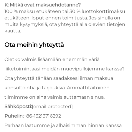
K: Mitkä ovat maksuehdotanne?
100 % maksu etukäteen tai 30 % luottokorttimaksu
etukäteen, loput ennen toimitusta. Jos sinulla on
muita kysymyksiä, ota yhteyttä alla olevien tietojen
kautta.
Ota meihin yhteyttä
Oletko valmis lisäämään enemmän väriä
liiketoimintaasi meidän muovipullojemme kanssa?
Ota yhteyttä tänään saadaksesi ilman maksua
konsultointia ja tarjouksia. Ammattitaitoinen
tiimimme on aina valmis auttamaan sinua.
Sähköposti:
[email protected]
Puhelin:
+86-13213716292
Parhaan laatumme ja alhaisimman hinnan kanssa