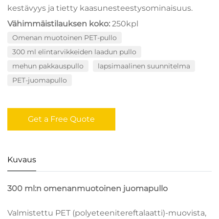
kestävyys ja tietty kaasunesteestysominaisuus.
Vähimmäistilauksen koko:
250kpl
Omenan muotoinen PET-pullo
300 ml elintarvikkeiden laadun pullo
mehun pakkauspullo
lapsimaalinen suunnitelma
PET-juomapullo
Get a Free Quote
Kuvaus
300 ml:n omenanmuotoinen juomapullo
Valmistettu PET (polyeteenitereftalaatti)-muovista,