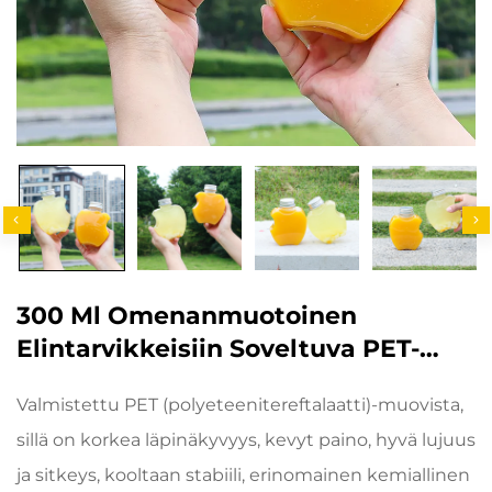
300 Ml Omenanmuotoinen
Elintarvikkeisiin Soveltuva PET-
Muovinen Pakkauspullo, Joka Sopii
Valmistettu PET (polyeteenitereftalaatti)-muovista,
Mehuun Ja Juomille, Luova
sillä on korkea läpinäkyvyys, kevyt paino, hyvä lujuus
Muotoilu, Josta Lapsi Pitää
ja sitkeys, kooltaan stabiili, erinomainen kemiallinen