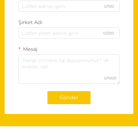
0/100
Şirket Adı
0/200
Mesaj
0/1000
Gönder