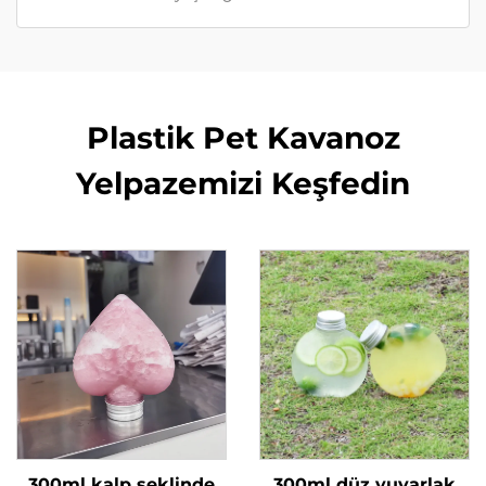
Plastik Pet Kavanoz
Yelpazemizi Keşfedin
300ml kalp şeklinde
300ml düz yuvarlak