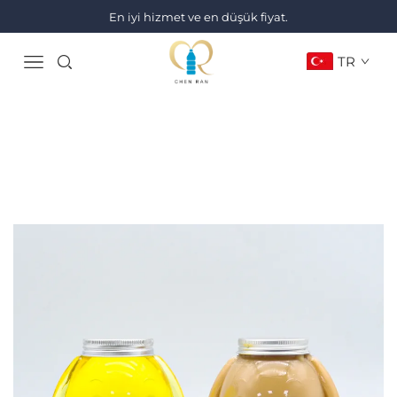
En iyi hizmet ve en düşük fiyat.
TR