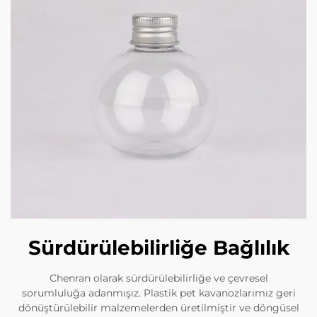
Sürdürülebilirliğe Bağlılık
Chenran olarak sürdürülebilirliğe ve çevresel
sorumluluğa adanmışız. Plastik pet kavanozlarımız geri
dönüştürülebilir malzemelerden üretilmiştir ve döngüsel