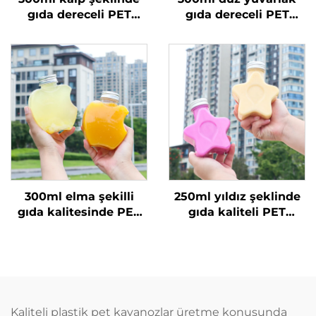
gıda dereceli PET
gıda dereceli PET
malzemeden yapılmış
malzemeden yapılmış
plastik ambalaj şişesi
plastik ambalaj şişesi
meyve suyu ve
meyve suyu ve süt
içecekler için sıcak
çayı için
satılan
300ml elma şekilli
250ml yıldız şeklinde
gıda kalitesinde PET
gıda kaliteli PET
malzeme plastik
malzemeden yapılmış
ambalaj şişesi, meyve
plastik ambalaj şişesi
suyu ve içecekler
meyve suyu ve
taşıyabilir, yaratıcı
içecekler için yaratıcı
tasarım, çocuklara
tasarım çocuklara
uygun
uygun
Kaliteli plastik pet kavanozlar üretme konusunda