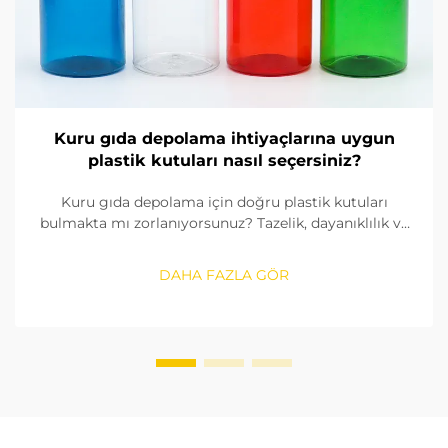
Kuru gıda depolama ihtiyaçlarına uygun
plastik kutuları nasıl seçersiniz?
Kuru gıda depolama için doğru plastik kutuları
bulmakta mı zorlanıyorsunuz? Tazelik, dayanıklılık ve
uyumluluk açısından dikkate almanız gereken 5 temel
faktörü keşfedin. Satın alma kılavuzunuzu hemen
DAHA FAZLA GÖR
edinin.