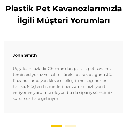
Plastik Pet Kavanozlarımızla
İlgili Müşteri Yorumları
John Smith
Üç yıldan fazladır Chenran'dan plastik pet kavanoz
temin ediyoruz ve kalite sürekli olarak olağanüstü.
Kavanozlar dayanıklı ve özelleştirme seçenekleri
harika. Müşteri hizmetleri her zaman hızlı yanıt
veriyor ve yardımcı oluyor, bu da sipariş sürecimizi
sorunsuz hale getiriyor.