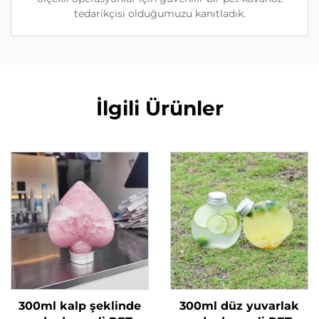
tedarikçisi olduğumuzu kanıtladık.
İlgili Ürünler
300ml kalp şeklinde
300ml düz yuvarlak