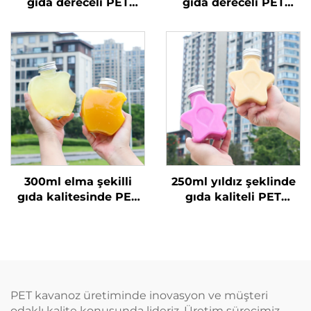
gıda dereceli PET
gıda dereceli PET
malzemeden yapılmış
malzemeden yapılmış
plastik ambalaj şişesi
plastik ambalaj şişesi
meyve suyu ve
meyve suyu ve süt
içecekler için sıcak
çayı için
satılan
300ml elma şekilli
250ml yıldız şeklinde
gıda kalitesinde PET
gıda kaliteli PET
malzeme plastik
malzemeden yapılmış
ambalaj şişesi, meyve
plastik ambalaj şişesi
suyu ve içecekler
meyve suyu ve
taşıyabilir, yaratıcı
içecekler için yaratıcı
tasarım, çocuklara
tasarım çocuklara
uygun
uygun
PET kavanoz üretiminde inovasyon ve müşteri
odaklı kalite konusunda lideriz. Üretim sürecimiz,