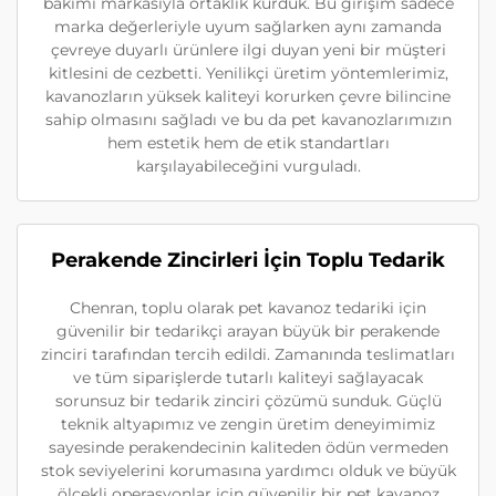
bakımı markasıyla ortaklık kurduk. Bu girişim sadece
marka değerleriyle uyum sağlarken aynı zamanda
çevreye duyarlı ürünlere ilgi duyan yeni bir müşteri
kitlesini de cezbetti. Yenilikçi üretim yöntemlerimiz,
kavanozların yüksek kaliteyi korurken çevre bilincine
sahip olmasını sağladı ve bu da pet kavanozlarımızın
hem estetik hem de etik standartları
karşılayabileceğini vurguladı.
Perakende Zincirleri İçin Toplu Tedarik
Chenran, toplu olarak pet kavanoz tedariki için
güvenilir bir tedarikçi arayan büyük bir perakende
zinciri tarafından tercih edildi. Zamanında teslimatları
ve tüm siparişlerde tutarlı kaliteyi sağlayacak
sorunsuz bir tedarik zinciri çözümü sunduk. Güçlü
teknik altyapımız ve zengin üretim deneyimimiz
sayesinde perakendecinin kaliteden ödün vermeden
stok seviyelerini korumasına yardımcı olduk ve büyük
ölçekli operasyonlar için güvenilir bir pet kavanoz