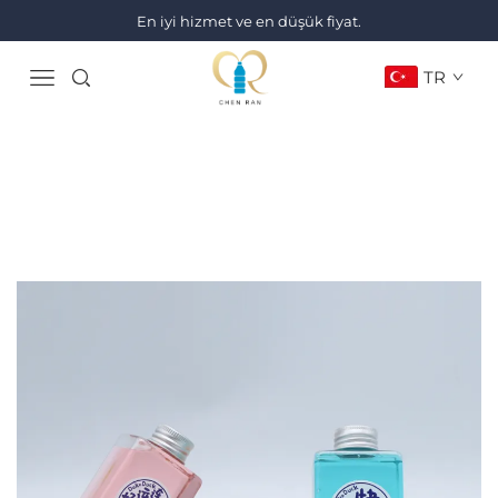
En iyi hizmet ve en düşük fiyat.
TR