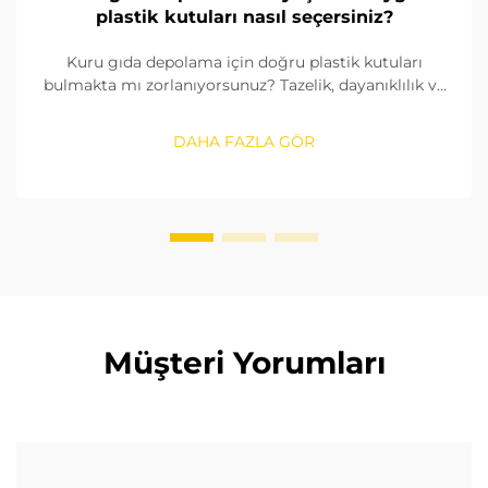
plastik kutuları nasıl seçersiniz?
Kuru gıda depolama için doğru plastik kutuları
bulmakta mı zorlanıyorsunuz? Tazelik, dayanıklılık ve
uyumluluk açısından dikkate almanız gereken 5 temel
faktörü keşfedin. Satın alma kılavuzunuzu hemen
DAHA FAZLA GÖR
edinin.
Müşteri Yorumları