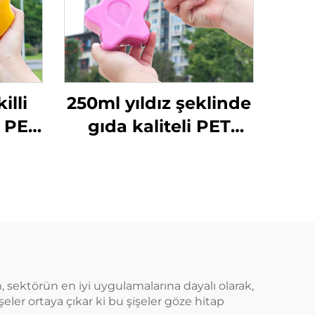
illi
250ml yıldız şeklinde
e PET
gıda kaliteli PET
tik
malzemeden
i,
yapılmış plastik
ve
ambalaj şişesi meyve
ilir,
suyu ve içecekler için
ım,
yaratıcı tasarım
gun
çocuklara uygun
 sektörün en iyi uygulamalarına dayalı olarak,
işeler ortaya çıkar ki bu şişeler göze hitap