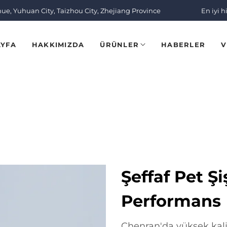
nue, Yuhuan City, Taizhou City, Zhejiang Province
En iyi h
AYFA
HAKKIMIZDA
ÜRÜNLER
HABERLER
V
Şeffaf Pet Şi
Performans
Chenran'da yüksek kalite