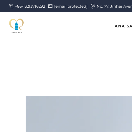
+86-13213716292
[email protected]
No. 77, Jinhai Ave
ANA S