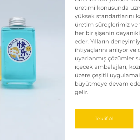
üretimi konusunda uzm
yüksek standartlarını ka
üretim süreçlerimiz ve t
her bir şişenin dayanıkl
eder. Yılların deneyimi
ihtiyaçlarını anlıyor ve
uyarlanmış çözümler su
içecek ambalajları, koz
üzere çeşitli uygulamala
büyütmeye devam edec
gelir.
Teklif Al