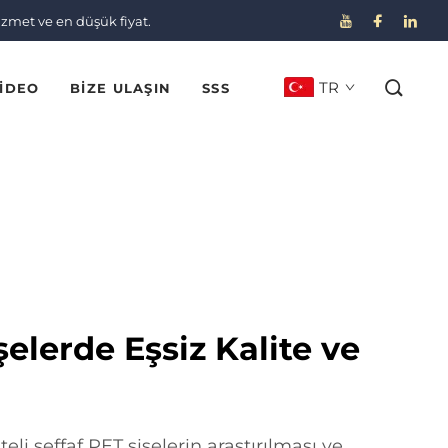
izmet ve en düşük fiyat.
TR
IDEO
BIZE ULAŞIN
SSS
şelerde Eşsiz Kalite ve
li şeffaf PET şişelerin araştırılması ve