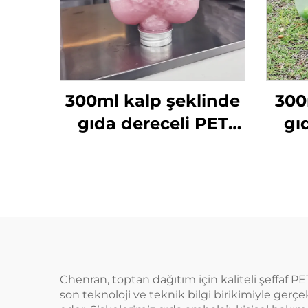
300ml kalp şeklinde
300
gıda dereceli PET
gı
malzemeden
yapılmış plastik
y
ambalaj şişesi meyve
amba
suyu ve içecekler için
suyu
sıcak satılan
Chenran, toptan dağıtım için kaliteli şeffaf 
son teknoloji ve teknik bilgi birikimiyle gerçekl