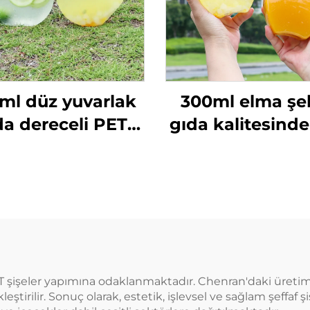
ml düz yuvarlak
300ml elma şek
da dereceli PET
gıda kalitesind
malzemeden
malzeme plas
apılmış plastik
ambalaj şişes
laj şişesi meyve
meyve suyu 
 ve süt çayı için
içecekler taşıyab
yaratıcı tasar
çocuklara uy
PET şişeler yapımına odaklanmaktadır. Chenran'daki üretim,
eştirilir. Sonuç olarak, estetik, işlevsel ve sağlam şeffaf ş