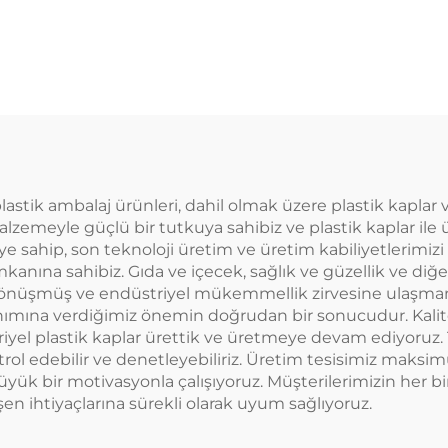
malzemeden
malzeme plas
apılmış plastik
ambalaj şişes
laj şişesi meyve
meyve suyu 
 ve süt çayı için
içecekler taşıyab
yaratıcı tasar
çocuklara uy
 plastik ambalaj ürünleri, dahil olmak üzere plastik kaplar
zemeyle güçlü bir tutkuya sahibiz ve plastik kaplar ile 
e sahip, son teknoloji üretim ve üretim kabiliyetlerimiz
anına sahibiz. Gıda ve içecek, sağlık ve güzellik ve diğe
 dönüşmüş ve endüstriyel mükemmellik zirvesine ulaşma
lanımına verdiğimiz önemin doğrudan bir sonucudur. Kalit
iyel plastik kaplar ürettik ve üretmeye devam ediyoruz.
ntrol edebilir ve denetleyebiliriz. Üretim tesisimiz ma
yük bir motivasyonla çalışıyoruz. Müşterilerimizin her bi
şen ihtiyaçlarına sürekli olarak uyum sağlıyoruz.