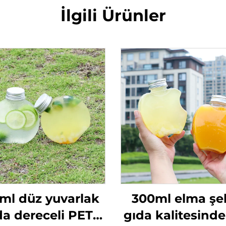
İlgili Ürünler
ml düz yuvarlak
300ml elma şek
da dereceli PET
gıda kalitesind