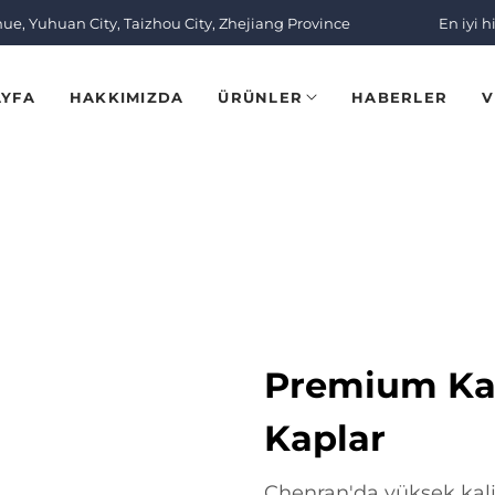
nue, Yuhuan City, Taizhou City, Zhejiang Province
En iyi h
AYFA
HAKKIMIZDA
ÜRÜNLER
HABERLER
V
Premium Kali
Kaplar
Chenran'da yüksek kalite