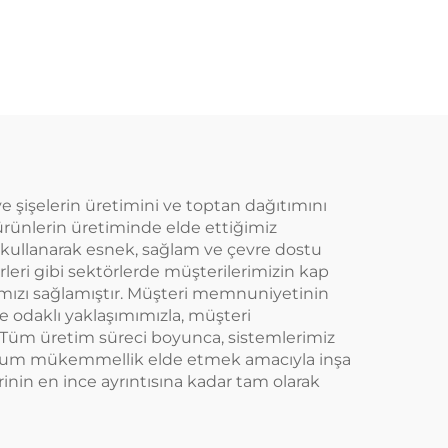
tik
malzemeden
i,
yapılmış plastik
ve
ambalaj şişesi meyve
ilir,
suyu ve içecekler için
ım,
yaratıcı tasarım
gun
çocuklara uygun
 ve şişelerin üretimini ve toptan dağıtımını
ürünlerin üretiminde elde ettiğimiz
i kullanarak esnek, sağlam ve çevre dostu
rleri gibi sektörlerde müşterilerimizin kap
mızı sağlamıştır. Müşteri memnuniyetinin
e odaklı yaklaşımımızla, müşteri
 Tüm üretim süreci boyunca, sistemlerimiz
ksimum mükemmellik elde etmek amacıyla inşa
rinin en ince ayrıntısına kadar tam olarak