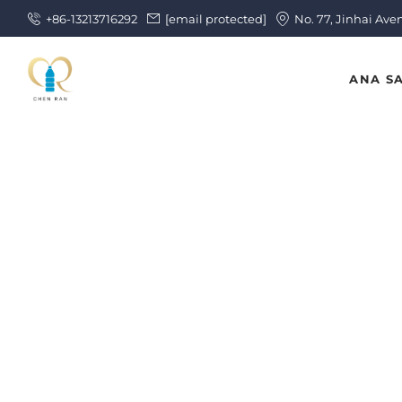
+86-13213716292
[email protected]
No. 77, Jinhai Ave
ANA S