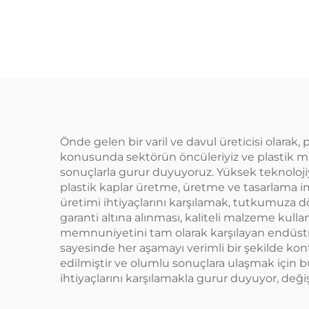
malzemeden
yapılmış plastik
y
ambalaj şişesi meyve
amba
suyu ve içecekler için
suyu
sıcak satılan
Önde gelen bir varil ve davul üreticisi olarak,
konusunda sektörün öncüleriyiz ve plastik mal
sonuçlarla gurur duyuyoruz. Yüksek teknolojiy
plastik kaplar üretme, üretme ve tasarlama imk
üretimi ihtiyaçlarını karşılamak, tutkumuza
garanti altına alınması, kaliteli malzeme kul
memnuniyetini tam olarak karşılayan endüstr
sayesinde her aşamayı verimli bir şekilde ko
edilmiştir ve olumlu sonuçlara ulaşmak için bü
ihtiyaçlarını karşılamakla gurur duyuyor, deği