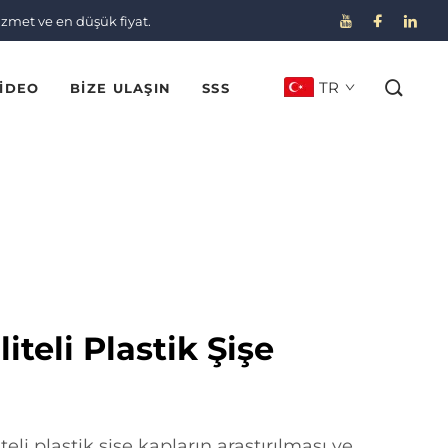
izmet ve en düşük fiyat.
TR
IDEO
BIZE ULAŞIN
SSS
teli Plastik Şişe
li plastik şişe kapların araştırılması ve