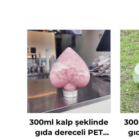
300ml kalp şeklinde
300
gıda dereceli PET
gı