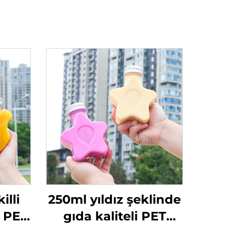
illi
250ml yıldız şeklinde
e PET
gıda kaliteli PET