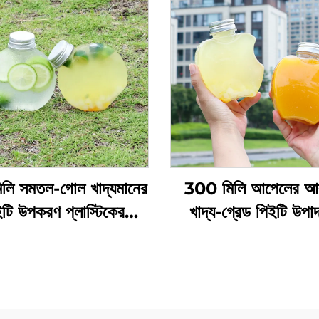
লি সমতল-গোল খাদ্যমানের
300 মিলি আপেলের আক
টি উপকরণ প্লাস্টিকের
খাদ্য-গ্রেড পিইটি উপা
জিং বোতল জুস এবং দুধের চা
প্লাস্টিকের প্যাকেজিং বো
ধরে রাখতে পারে
জুস এবং পানীয় ধারণ করত
সৃজনশীল ডিজাইন, শিশুদের