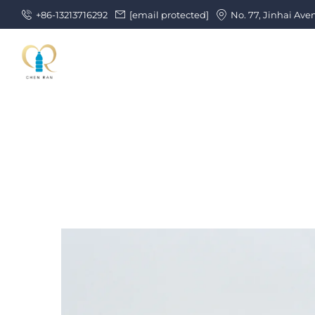
+86-13213716292
[email protected]
No. 77, Jinhai Ave