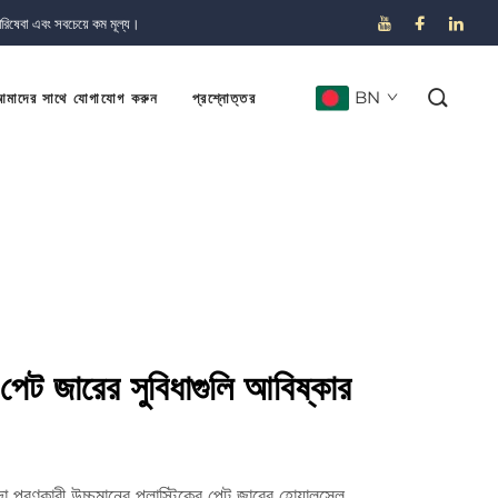
পরিষেবা এবং সবচেয়ে কম মূল্য।
BN
মাদের সাথে যোগাযোগ করুন
প্রশ্নোত্তর
পেট জারের সুবিধাগুলি আবিষ্কার
দা পূরণকারী উচ্চমানের প্লাস্টিকের পেট জারের হোয়ালসেল