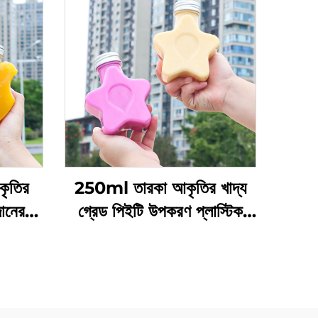
ৃতির
250ml তারকা আকৃতির খাদ্য
দানের
গ্রেড পিইটি উপকরণ প্লাস্টিক
তল, যা
প্যাকেজিং বোতল রস এবং পানীয়
ে পারে,
ধারণ করতে পারে এবং সৃজনশীল
 পছন্দ
ডিজাইন শিশুদের পছন্দ