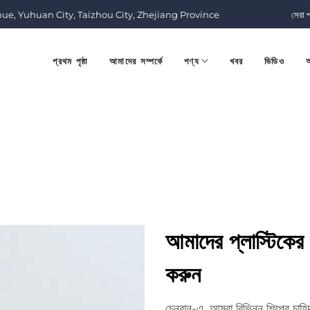
nue, Yuhuan City, Taizhou City, Zhejiang Province
সেরা 
প্রথম পৃষ্ঠা
আমাদের সম্পর্কে
পণ্য
খবর
ভিডিও
আ
আমাদের প্লাস্টিকের 
করুন
চেনরান-এ, আমরা বিভিন্ন শিল্পের চাহি