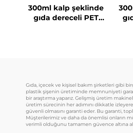
300ml kalp şeklinde
300
gıda dereceli PET
gı
malzemeden
yapılmış plastik
y
ambalaj şişesi meyve
amba
suyu ve içecekler için
suyu
sıcak satılan
Gıda, içecek ve kişisel bakım şirketleri gibi bi
plastik şişenin üretiminde memnuniyeti garant
bir araştırma yaparız. Gelişmiş üretim makinele
üretim sürecinin her adımını dikkatle izleyer
güvenli olmasını garanti eder. Bu garanti, topl
Müşterilerimiz ve daha da önemlisi onların müşt
verimli olduğunu tamamen güvence altına alı