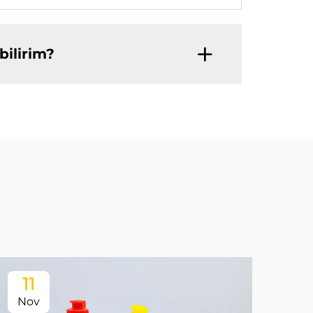
bilirim?
11
Nov