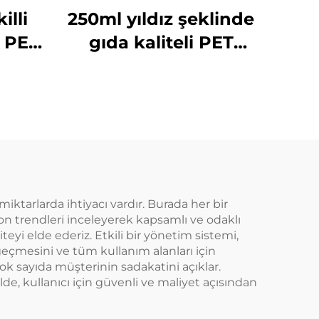
illi
250ml yıldız şeklinde
e PET
gıda kaliteli PET
tik
malzemeden
i,
yapılmış plastik
ve
ambalaj şişesi meyve
ilir,
suyu ve içecekler için
ım,
yaratıcı tasarım
gun
çocuklara uygun
 miktarlarda ihtiyacı vardır. Burada her bir
on trendleri inceleyerek kapsamlı ve odaklı
teyi elde ederiz. Etkili bir yönetim sistemi,
geçmesini ve tüm kullanım alanları için
çok sayıda müşterinin sadakatini açıklar.
lde, kullanıcı için güvenli ve maliyet açısından