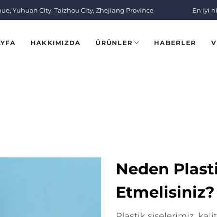
nue, Yuhuan City, Taizhou City, Zhejiang Province
En iyi h
AYFA
HAKKIMIZDA
ÜRÜNLER
HABERLER
V
Neden Plasti
Etmelisiniz?
Plastik şişelerimiz, kal