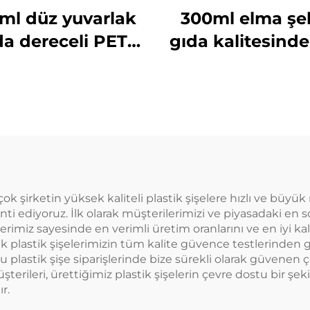
ml düz yuvarlak
300ml elma şek
da dereceli PET
gıda kalitesind
malzemeden
malzeme plas
apılmış plastik
ambalaj şişes
laj şişesi meyve
meyve suyu 
 ve süt çayı için
içecekler taşıyab
yaratıcı tasar
çocuklara uy
rçok şirketin yüksek kaliteli plastik şişelere hızlı ve büyük
i ediyoruz. İlk olarak müşterilerimizi ve piyasadaki en s
rimiz sayesinde en verimli üretim oranlarını ve en iyi kali
ek plastik şişelerimizin tüm kalite güvence testlerinden 
u plastik şişe siparişlerinde bize sürekli olarak güvenen 
erileri, ürettiğimiz plastik şişelerin çevre dostu bir şeki
r.