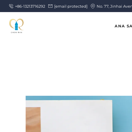
+86-13213716292
[email protected]
No. 77, Jinhai Ave
ANA S