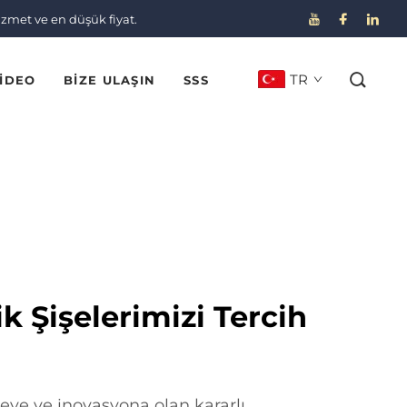
izmet ve en düşük fiyat.
TR
IDEO
BIZE ULAŞIN
SSS
k Şişelerimizi Tercih
iteye ve inovasyona olan kararlı