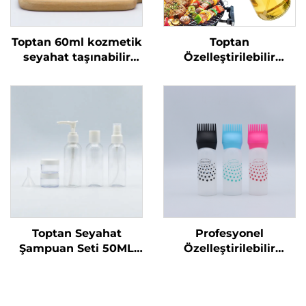
Toptan 60ml kozmetik
Toptan
seyahat taşınabilir
Özelleştirilebilir
plastik sprey şişeleri
Zeytinyağı Dispenser
geri dönüştürülebilir
Şişeleri Pişirme Yağı
şişe sıvı ambalaj özel
Püskürtme Şişesi 470
logo baskılı
ml Cam Yağ
Püskürtme Şişesi
Barbecue için Kaliteli
Memelerle
Toptan Seyahat
Profesyonel
Şampuan Seti 50ML
Özelleştirilebilir
Plastik Şişeler Üretici
Kuaför Boş Şeffaf
Ambalaj Seyahat
Plastik 180ml Sıkma
Temel Ürünleri için
Uygulama Şişeleri Saç