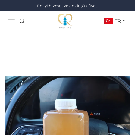
En iyi hizmet ve en düşük fiyat.
TR