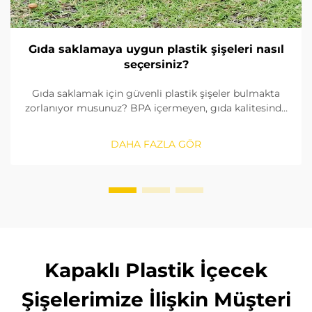
Gıda saklamaya uygun plastik şişeleri nasıl
seçersiniz?
Gıda saklamak için güvenli plastik şişeler bulmakta
zorlanıyor musunuz? BPA içermeyen, gıda kalitesinde
malzemeleri nasıl tanımlayacağınızı, contaları nasıl
kontrol edeceğinizi ve doğru boyutu nasıl
DAHA FAZLA GÖR
seçeceğinizi öğrenin. FDA ve AB standartlarına
uygunluğu sağlayın. Şimdi okuyun.
Kapaklı Plastik İçecek
Şişelerimize İlişkin Müşteri